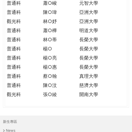
普通科
蕭○峻
元智大學
普通科
陳○瑋
亞洲大學
觀光科
林○妤
亞洲大學
普通科
蕭○樺
明道大學
普通科
林○蒂
長榮大學
普通科
楊○
長榮大學
普通科
楊○亮
長榮大學
普通科
楊○惠
長榮大學
普通科
蔡○翰
真理大學
普通科
陳○汶
慈濟大學
觀光科
張○綾
開南大學
新生專區
主
News