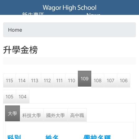
Jump to navigation
葳
新生專區
News
格
Home
Y
高
升學金榜
o
級
u
中
109
115
114
113
112
111
110
108
107
106
a
學
105
104
r
葳
大學
e
科技大學
國外大學
高中職
格
國
h
際．
科別
姓名
學校名稱
國