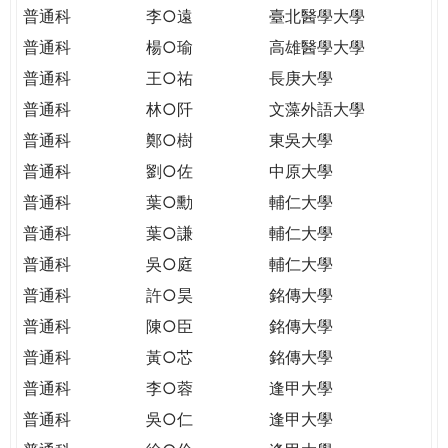
THE
普通科
李○遠
臺北醫學大學
WORLD
普通科
楊○瑜
高雄醫學大學
TOMORROW
PUTTING
普通科
王○祐
長庚大學
YOU
普通科
林○阡
文藻外語大學
ON
普通科
鄭○樹
東吳大學
THE
普通科
劉○佐
中原大學
PATH
TO
普通科
葉○勳
輔仁大學
GLOBAL
普通科
葉○謙
輔仁大學
CITIZENSHIP
普通科
吳○庭
輔仁大學
普通科
許○昊
銘傳大學
普通科
陳○臣
銘傳大學
普通科
黃○芯
銘傳大學
普通科
李○蓉
逢甲大學
普通科
吳○仁
逢甲大學