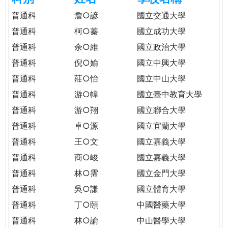
e
際
普通科
詹○諺
國立交通大學
葳
普通科
柯○蓁
國立成功大學
r
格。
普通科
余○維
國立政治大學
培
e
養
普通科
倪○媮
國立中興大學
具
普通科
莊○怡
國立中山大學
國
普通科
游○幃
國立臺中教育大學
際
移
普通科
游○翔
國立聯合大學
動
普通科
卓○源
國立宜蘭大學
力
普通科
王○文
國立嘉義大學
的
世
普通科
商○峻
國立嘉義大學
界
普通科
林○霈
國立金門大學
公
普通科
吳○謙
國立體育大學
民。
普通科
丁○頤
中國醫藥大學
WAGOR
TODAY
普通科
林○諭
中山醫學大學