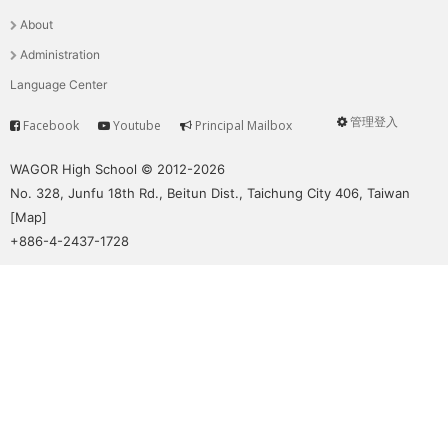
選
About
單
Administration
Language Center
管理登入
Facebook
Youtube
Principal Mailbox
Service
User
menu
WAGOR High School © 2012-2026
No. 328, Junfu 18th Rd., Beitun Dist., Taichung City 406, Taiwan
[
Map
]
+886-4-2437-1728