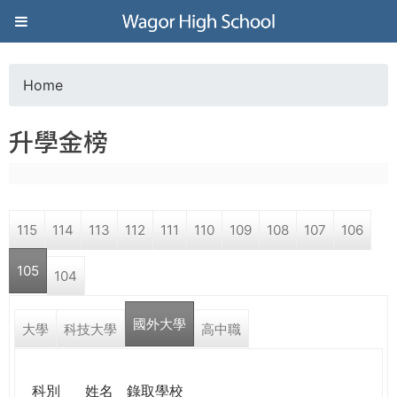
Jump to navigation
葳
格
Home
Y
高
升學金榜
o
級
u
中
115
114
113
112
111
110
109
108
107
106
a
學
105
104
r
葳
國外大學
e
大學
科技大學
高中職
格
國
h
際．
科別
姓名
錄取學校
國