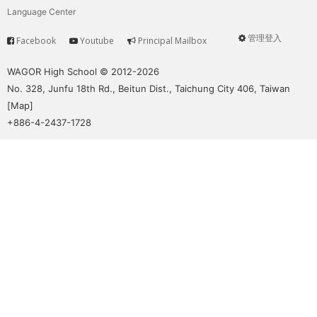
Language Center
管理登入
Facebook
Youtube
Principal Mailbox
Service
User
menu
WAGOR High School © 2012-2026
No. 328, Junfu 18th Rd., Beitun Dist., Taichung City 406, Taiwan
[
Map
]
+886-4-2437-1728