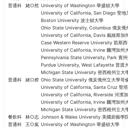
e
普通科
姥○然
University of Washington 華盛頓大學
際
葳
University of California, San Die
r
格。
Boston University 波士頓大學
培
Ohio State University, Columbu
e
養
University of California, Davis 戴維
具
Case Western Reserve University 凱
國
University of California, Irvine 爾灣加
際
Pennsylvania State University, P
移
Purdue University, West Lafayet
動
Michigan State University 密西根州立大
力
普通科
姥○揆
Ohio State University 俄亥俄州立大
的
University of California, Santa C
世
University of California, Riverside 
界
公
University of California, Irvine 爾灣加
民。
Michigan State University 密西根州立大
WAGOR
餐飲科
林○志
Johnson & Wales University 美國廚藝學
TODAY
普通科
王○嵐
University of Washington 華盛頓大學