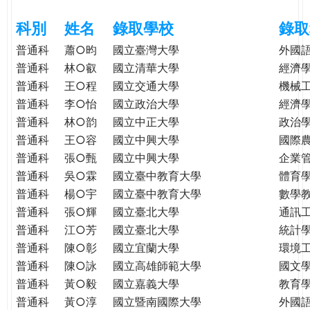
e
際
科別
姓名
錄取學校
錄取
葳
r
格。
普通科
蕭○昀
國立臺灣大學
外國
培
普通科
林○叡
國立清華大學
經濟
e
養
普通科
王○程
國立交通大學
機械
具
普通科
李○怡
國立政治大學
經濟
國
普通科
林○韵
國立中正大學
政治
際
普通科
王○容
國立中興大學
國際
移
普通科
張○甄
國立中興大學
企業
動
普通科
吳○霖
國立臺中教育大學
體育
力
普通科
楊○宇
國立臺中教育大學
數學
的
普通科
張○輝
國立臺北大學
通訊
世
普通科
江○芳
國立臺北大學
統計
界
公
普通科
陳○彰
國立宜蘭大學
環境
民。
普通科
陳○詠
國立高雄師範大學
國文
WAGOR
普通科
黃○毅
國立嘉義大學
教育
TODAY
普通科
黃○淳
國立暨南國際大學
外國