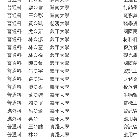
普通科
廖○瑜
開南大學
行銷
普通科
王○彰
開南大學
電影
普通科
黃○凱
慈濟大學
醫學
普通科
尤○茹
義守大學
國際
普通科
林○諺
義守大學
材料
普通科
林○慧
義守大學
餐旅
普通科
林○榆
義守大學
觀光
普通科
陳○薇
義守大學
國際
普通科
伍○宇
義守大學
資訊
普通科
羅○評
義守大學
財務
普通科
廖○柔
義守大學
餐旅
普通科
蘇○錡
義守大學
生物
普通科
賴○愷
義守大學
電機
應外科
呂○瑜
義守大學
資訊
應外科
吳○
義守大學
應用
普通科
王○喆
實踐大學
資訊
普通科
林○
實踐大學
應用