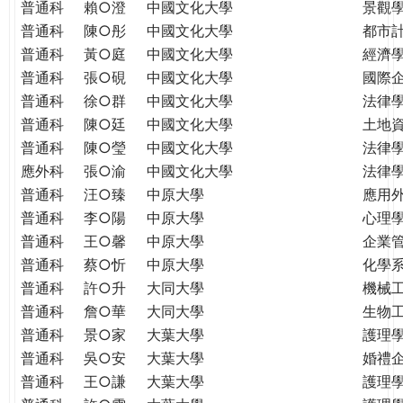
普通科
賴○澄
中國文化大學
景觀
普通科
陳○彤
中國文化大學
都市
普通科
黃○庭
中國文化大學
經濟
普通科
張○硯
中國文化大學
國際
普通科
徐○群
中國文化大學
法律
普通科
陳○廷
中國文化大學
土地
普通科
陳○瑩
中國文化大學
法律
應外科
張○渝
中國文化大學
法律
普通科
汪○臻
中原大學
應用
普通科
李○陽
中原大學
心理
普通科
王○馨
中原大學
企業
普通科
蔡○忻
中原大學
化學
普通科
許○升
大同大學
機械
普通科
詹○華
大同大學
生物
普通科
景○家
大葉大學
護理
普通科
吳○安
大葉大學
婚禮
普通科
王○謙
大葉大學
護理