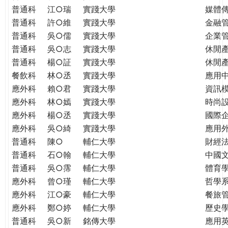
普通科
江○瑞
實踐大學
媒體
普通科
許○維
實踐大學
金融
普通科
吳○儒
實踐大學
企業
普通科
吳○志
實踐大學
休閒
普通科
楊○証
實踐大學
休閒
餐飲科
林○丞
實踐大學
應用
應外科
賴○君
實踐大學
資訊
應外科
林○嫣
實踐大學
時尚
應外科
楊○丞
實踐大學
國際
應外科
吳○綺
實踐大學
應用
普通科
陳○
輔仁大學
財經
普通科
石○翰
輔仁大學
中國
普通科
吳○霈
輔仁大學
體育
應外科
曾○瑾
輔仁大學
哲學
應外科
江○豪
輔仁大學
餐旅
應外科
鄭○婷
輔仁大學
歷史
普通科
吳○新
銘傳大學
應用