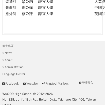
普通科
顏○鈞
靜宜大學
大眾
餐飲科
劉○樺
靜宜大學
中國
應外科
蔡○謙
靜宜大學
英國
新生專區
主
News
選
About
單
Administration
Language Center
管理登入
Facebook
Youtube
Principal Mailbox
Service
User
menu
WAGOR High School © 2012-2026
No. 328, Junfu 18th Rd., Beitun Dist., Taichung City 406, Taiwan
[
Map
]