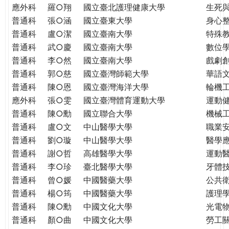
THE
應外科
羅○翔
國立臺北護理健康大學
生死
WORLD
普通科
張○涵
國立臺東大學
身心
TOMORROW
普通科
盧○潔
國立臺南大學
特殊
PUTTING
普通科
武○慶
國立臺南大學
數位
YOU
普通科
李○然
國立臺南大學
戲劇創
ON
普通科
郭○慈
國立臺灣師範大學
華語
THE
普通科
陳○恩
國立臺灣海洋大學
輪機
PATH
應外科
張○雯
國立臺灣體育運動大學
運動
TO
GLOBAL
普通科
陳○勳
國立聯合大學
機械
CITIZENSHIP
普通科
盧○文
中山醫學大學
職業
普通科
劉○璇
中山醫學大學
醫學
普通科
謝○哲
高雄醫學大學
運動
普通科
李○珍
臺北醫學大學
牙體
普通科
曾○媛
中國醫藥大學
公共
普通科
楊○筠
中國醫藥大學
護理
普通科
陳○勳
中國文化大學
光電
普通科
顏○曲
中國文化大學
勞工