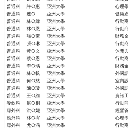
普通科
許○惠
亞洲大學
心理
普通科
連○
亞洲大學
健康
普通科
林○緯
亞洲大學
行動
普通科
林○恩
亞洲大學
行動
普通科
張○豪
亞洲大學
財務
普通科
張○琳
亞洲大學
行動
普通科
黃○文
亞洲大學
休閒
普通科
蔡○恩
亞洲大學
行動
普通科
李○瑀
亞洲大學
財務
普通科
林○帆
亞洲大學
外國
普通科
何○慈
亞洲大學
室內
普通科
陳○璇
亞洲大學
外國語
普通科
王○維
亞洲大學
資訊工
餐飲科
翁○桐
亞洲大學
行動
應外科
洪○妮
亞洲大學
經營
應外科
林○宥
亞洲大學
心理
應外科
尤○涵
亞洲大學
行動