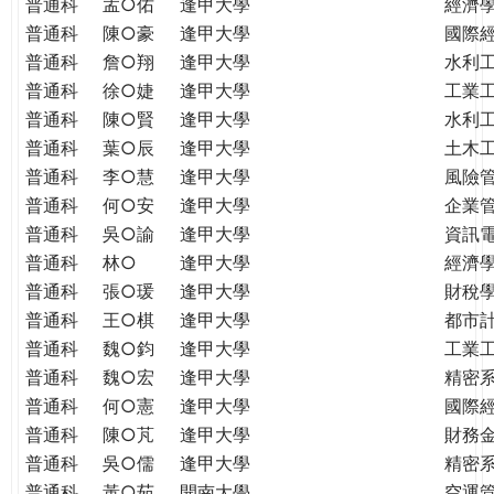
普通科
孟○佑
逢甲大學
經濟
普通科
陳○豪
逢甲大學
國際
普通科
詹○翔
逢甲大學
水利
普通科
徐○婕
逢甲大學
工業
普通科
陳○賢
逢甲大學
水利
普通科
葉○辰
逢甲大學
土木
普通科
李○慧
逢甲大學
風險
普通科
何○安
逢甲大學
企業
普通科
吳○諭
逢甲大學
資訊
普通科
林○
逢甲大學
經濟
普通科
張○瑗
逢甲大學
財稅
普通科
王○棋
逢甲大學
都市
普通科
魏○鈞
逢甲大學
工業
普通科
魏○宏
逢甲大學
精密
普通科
何○憲
逢甲大學
國際
普通科
陳○芃
逢甲大學
財務
普通科
吳○儒
逢甲大學
精密
普通科
黃○茹
開南大學
空運