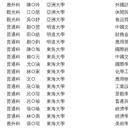
應外科
陳○吟
亞洲大學
外國
觀光科
江○慈
亞洲大學
休閒
觀光科
吳○妤
亞洲大學
食品
普通科
顏○慧
明道大學
中國
普通科
田○皓
明道大學
財務
普通科
顏○鈞
明道大學
應用
普通科
陳○旭
東吳大學
國際
普通科
賴○元
東吳大學
中國
普通科
尤○涵
東海大學
國際學
普通科
林○家
東海大學
化學
普通科
文○
東海大學
應用
普通科
巫○瑜
東海大學
工業
普通科
呂○瑄
東海大學
景觀
普通科
呂○瑜
東海大學
畜產
普通科
張○喻
東海大學
經濟
普通科
林○易
東海大學
經濟
應外科
張○瑄
東海大學
美術