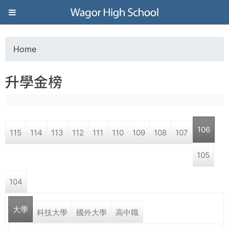
Jump to navigation
葳
格
Home
Y
高
升學金榜
o
級
u
中
106
115
114
113
112
111
110
109
108
107
a
學
105
r
葳
104
e
格
國
大學
h
科技大學
國外大學
高中職
際．
國