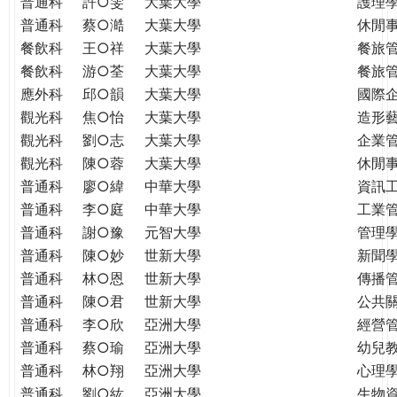
普通科
許○雯
大葉大學
護理
普通科
蔡○澔
大葉大學
休閒
餐飲科
王○祥
大葉大學
餐旅
餐飲科
游○荃
大葉大學
餐旅
應外科
邱○韻
大葉大學
國際
觀光科
焦○怡
大葉大學
造形
觀光科
劉○志
大葉大學
企業
觀光科
陳○蓉
大葉大學
休閒
普通科
廖○緯
中華大學
資訊
普通科
李○庭
中華大學
工業
普通科
謝○豫
元智大學
管理學
普通科
陳○妙
世新大學
新聞
普通科
林○恩
世新大學
傳播
普通科
陳○君
世新大學
公共
普通科
李○欣
亞洲大學
經營
普通科
蔡○瑜
亞洲大學
幼兒
普通科
林○翔
亞洲大學
心理
普通科
劉○紘
亞洲大學
生物