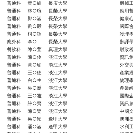
普通科
黃○維
長庚大學
機械
普通科
林○瑄
長榮大學
應用
普通科
鄭○涵
長榮大學
健康
普通科
劉○毅
長榮大學
國際
普通科
柯○語
長榮大學
護理學
應外科
李○
長榮大學
翻譯
餐飲科
陳○萱
真理大學
財政
普通科
陳○伶
淡江大學
資訊
普通科
黃○瑜
淡江大學
外交
普通科
王○德
淡江大學
產業
普通科
白○生
淡江大學
物理
普通科
吳○喬
淡江大學
產業
普通科
王○雅
淡江大學
國際
普通科
許○齊
淡江大學
資訊
普通科
陳○樂
淡江大學
中國
普通科
吳○穎
逢甲大學
澳洲
普通科
潘○涵
逢甲大學
水利