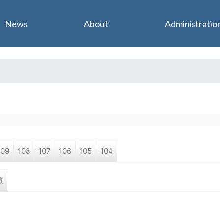
Jump to navigation
News
About
Administratio
109
108
107
106
105
104
職