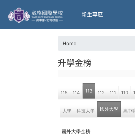
葳
新生專區
格
高
Home
Y
級
升學金榜
o
中
u
學
113
115
114
112
111
110
a
葳
國外大學
r
大學
科技大學
高中
格
國
e
際．
國外大學金榜
國