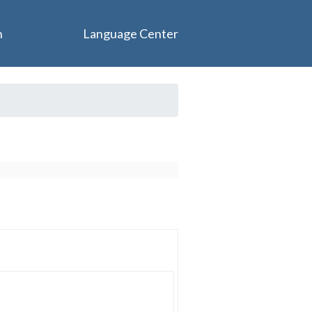
n
Language Center