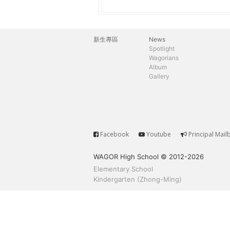
h
際
葳
e
格。
新生專區
News
主
培
Spotlight
r
Wagorians
養
選
Album
具
Gallery
e
國
單
際
移
動
力
Facebook
Youtube
Principal Mail
Service
的
WAGOR High School © 2012-2026
世
Elementary School
界
Kindergarten (Zhong-Ming)
公
民。
WAGOR
TODAY