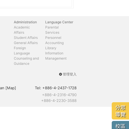
Administration
Language Center
Academic
Parental
Affairs
Services
Student Affairs
Personnel
General Affairs
Accounting
Foreign
Library
Language
Information
Counseling and
Management
Guidance
管理登入
User
menu
an [
Map
]
Tel:
+886-4-2437-1728
+886-4-2316-4790
+886-4-2230-3588
分眾
導覽
校區