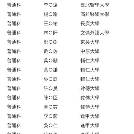
THE
普通科
李○遠
臺北醫學大學
WORLD
普通科
楊○瑜
高雄醫學大學
TOMORROW
PUTTING
普通科
王○祐
長庚大學
YOU
普通科
林○阡
文藻外語大學
ON
普通科
鄭○樹
東吳大學
THE
普通科
劉○佐
中原大學
PATH
TO
普通科
葉○勳
輔仁大學
GLOBAL
普通科
葉○謙
輔仁大學
CITIZENSHIP
普通科
吳○庭
輔仁大學
普通科
許○昊
銘傳大學
普通科
陳○臣
銘傳大學
普通科
黃○芯
銘傳大學
普通科
李○蓉
逢甲大學
普通科
吳○仁
逢甲大學