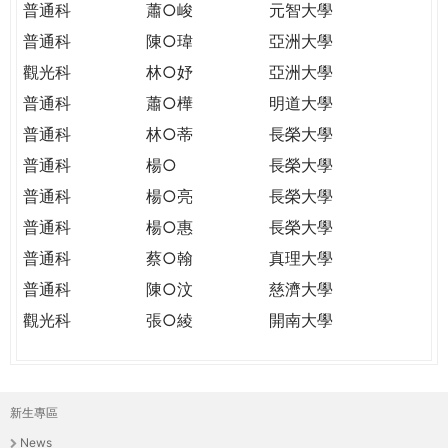
普通科
蕭○峻
元智大學
普通科
陳○瑋
亞洲大學
觀光科
林○妤
亞洲大學
普通科
蕭○樺
明道大學
普通科
林○蒂
長榮大學
普通科
楊○
長榮大學
普通科
楊○亮
長榮大學
普通科
楊○惠
長榮大學
普通科
蔡○翰
真理大學
普通科
陳○汶
慈濟大學
觀光科
張○綾
開南大學
新生專區
主
News