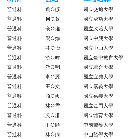
e
際
普通科
詹○諺
國立交通大學
葳
普通科
柯○蓁
國立成功大學
r
格。
普通科
余○維
國立政治大學
培
e
養
普通科
倪○媮
國立中興大學
具
普通科
莊○怡
國立中山大學
國
普通科
游○幃
國立臺中教育大學
際
移
普通科
游○翔
國立聯合大學
動
普通科
卓○源
國立宜蘭大學
力
普通科
王○文
國立嘉義大學
的
世
普通科
商○峻
國立嘉義大學
界
普通科
林○霈
國立金門大學
公
普通科
吳○謙
國立體育大學
民。
普通科
丁○頤
中國醫藥大學
WAGOR
TODAY
普通科
林○諭
中山醫學大學