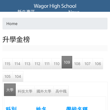
Jump to navigation
葳
新生專區
News
格
Home
Y
高
升學金榜
o
級
u
中
109
115
114
113
112
111
110
108
107
106
a
學
105
104
r
葳
大學
e
科技大學
國外大學
高中職
格
國
h
際．
科別
姓名
學校名稱
國