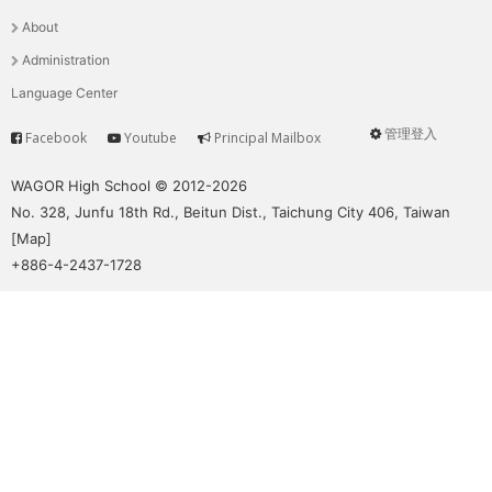
選
About
單
Administration
Language Center
管理登入
Facebook
Youtube
Principal Mailbox
Service
User
menu
WAGOR High School © 2012-2026
No. 328, Junfu 18th Rd., Beitun Dist., Taichung City 406, Taiwan
[
Map
]
+886-4-2437-1728