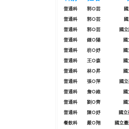
h
際
普通科
郭○芸
國
葳
e
普通科
郭○芸
國
格。
培
普通科
郭○芸
國立
r
養
普通科
鍾○陽
國
具
e
國
普通科
枋○妤
國
際
普通科
王○森
國
移
動
普通科
林○昇
國
力
普通科
張○萍
國立
的
世
普通科
詹○維
國
界
普通科
劉○齊
國
公
民。
普通科
陳○妤
國立
WAGOR
餐飲科
嚴○翔
國立
臺
TODAY