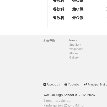
餐飲科
張○豪
餐飲科
賴○妮
餐飲科
朱○依
新生專區
News
主
Spotlight
Wagorians
選
Album
Gallery
單
Facebook
Youtube
Principal Mail
Service
WAGOR High School © 2012-2026
Elementary School
Kindergarten (Zhong-Ming)