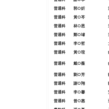
普通科
郭○妡
普通科
黃○芩
普通科
林○恩
普通科
鄭○璿
普通科
李○哲
普通科
黃○瑄
普通科
戴○薇
普通科
劉○芳
普通科
謝○翔
普通科
李○馨
普通科
曾○惠