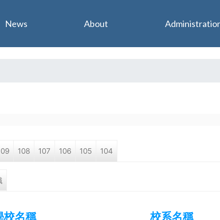
Jump to navigation
News
About
Administratio
109
108
107
106
105
104
職
學校名稱
校系名稱