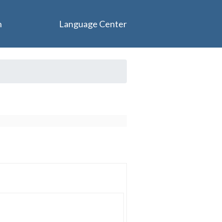
n
Language Center