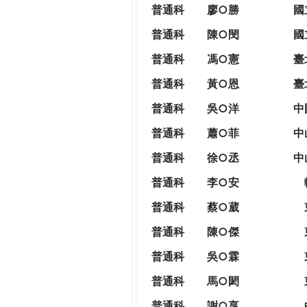
THE
普通科
廖○勝
國
WORLD
普通科
陳○閔
國
TOMORROW
PUTTING
普通科
馮○憲
臺
YOU
普通科
黃○恩
臺
ON
THE
普
通科
吳○洋
中
PATH
普通科
蕭○菲
中
TO
GLOBAL
普通科
徐○丞
中
CITIZENSHIP
普通科
李○安
普通科
蔡○葳
普通科
陳○傑
普通科
吳○霖
普通科
馬○閎
普通科
謝○享