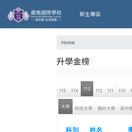
葳
新生專區
格
高
Home
Y
級
升學金榜
o
中
u
學
113
115
114
112
111
110
a
葳
大學
r
科技大學
國外大學
高中
格
國
e
際．
科別
姓名
國