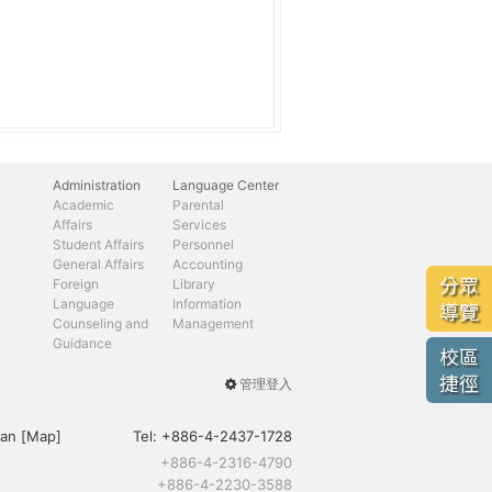
Administration
Language Center
Academic
Parental
Affairs
Services
Student Affairs
Personnel
General Affairs
Accounting
分眾
Foreign
Library
Language
Information
導覽
Counseling and
Management
Guidance
校區
捷徑
管理登入
User
menu
an [
Map
]
Tel:
+886-4-2437-1728
+886-4-2316-4790
+886-4-2230-3588