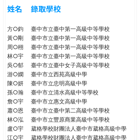
e
際
姓名
錄取學校
葳
r
格。
方○鈞
臺中市立臺中第一高級中等學校
培
e
養
黃○剛
臺中市立臺中第一高級中等學校
具
周○栩
臺中市立臺中第一高級中等學校
國
林○宇
臺中市立臺中第一高級中等學校
際
吳○郁
臺中市立臺中女子高級中等學校
移
動
游○嫻
臺中市立西苑高級中學
力
陳○妍
臺中市立忠明高級中學
的
孫○瀚
臺中市立清水高級中等學校
世
詹○宇
臺中市立惠文高級中學
界
蕭○恩
臺中市立臺中第二高級中等學校
公
民。
林○泓
臺中市立豐原商業高級中等學校
WAGOR
盧○宇
葳格學校財團法人臺中市葳格高級中學
TODAY
江○宇
葳格學校財團法人臺中市葳格高級中學