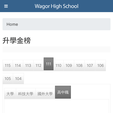
Jump to navigation
葳
格
Home
Y
高
升學金榜
o
級
u
中
111
115
114
113
112
110
109
108
107
106
a
學
105
104
r
葳
高中職
e
大學
科技大學
國外大學
格
國
h
際．
國