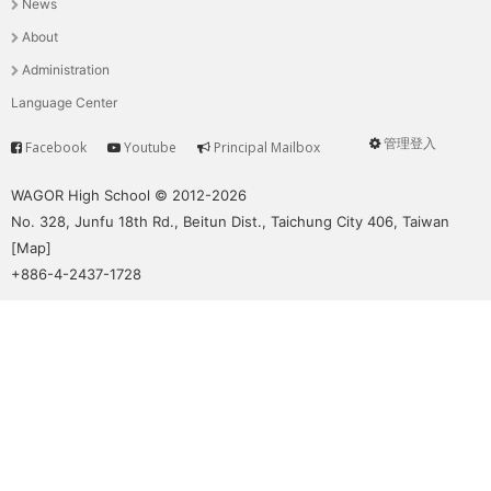
News
選
About
單
Administration
Language Center
管理登入
Facebook
Youtube
Principal Mailbox
Service
User
menu
WAGOR High School © 2012-2026
No. 328, Junfu 18th Rd., Beitun Dist., Taichung City 406, Taiwan
[
Map
]
+886-4-2437-1728