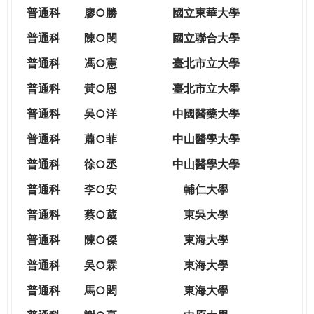
THE
普通科
廖○勝
國立東華大學
WORLD
TOMORROW
普通科
陳○閔
國立聯合大學
PUTTING
普通科
馮○憲
臺北市立大學
YOU
ON
普通科
黃○恩
臺北市立大學
THE
普
通科
吳○洋
中國醫藥大學
PATH
TO
普通科
蕭○菲
中山醫學大學
GLOBAL
普通科
徐○丞
中山醫學大學
CITIZENSHIP
普通科
李○安
輔仁大學
普通科
蔡○葳
東吳大學
普通科
陳○傑
東海大學
普通科
吳○霖
東海大學
普通科
馬○閎
東海大學