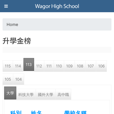
Jump to navigation
葳
格
Home
Y
高
升學金榜
o
級
u
中
113
115
114
112
111
110
109
108
107
106
a
學
105
104
r
葳
大學
e
科技大學
國外大學
高中職
格
國
h
際．
科別
姓名
學校名稱
國