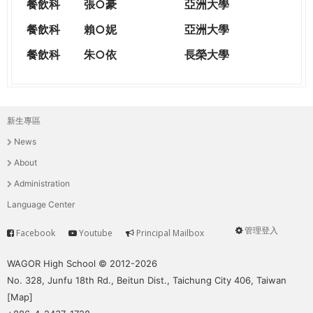
餐飲科
張○豪
亞洲大學
餐飲科
賴○妮
亞洲大學
餐飲科
朱○依
長榮大學
新生專區
主
News
選
About
單
Administration
Language Center
管理登入
Facebook
Youtube
Principal Mailbox
Service
User
menu
WAGOR High School © 2012-2026
No. 328, Junfu 18th Rd., Beitun Dist., Taichung City 406, Taiwan
[
Map
]