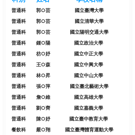
e
際
普通科
郭○芸
國立臺灣大學
葳
r
格。
普通科
郭○芸
國立清華大學
培
普通科
郭○芸
國立陽明交通大學
e
養
具
普通科
鍾○陽
國立政治大學
國
普通科
枋○妤
國立中正大學
際
移
普通科
王○森
國立中興大學
動
普通科
林○昇
國立中山大學
力
的
普通科
張○萍
國立臺北藝術大學
世
普通科
詹○維
國立高雄大學
界
公
普通科
劉○齊
國立嘉義大學
民。
普通科
陳○妤
國立臺中教育大學
WAGOR
TODAY
餐飲科
嚴○翔
國立
臺灣體育運動大學