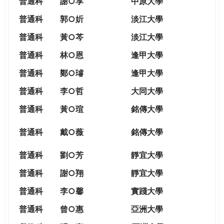
普通科
謝○享
中原大學
普通科
郭○妡
淡江大學
普通科
黃○芩
淡江大學
普通科
林○恩
逢甲大學
普通科
鄭○璿
逢甲大學
普通科
李○哲
大同大學
普通科
黃○瑄
銘傳大學
普通科
戴○薇
銘傳大學
普通科
劉○芳
靜宜大學
普通科
謝○翔
靜宜大學
普通科
李○馨
實踐大學
普通科
曾○惠
亞洲大學