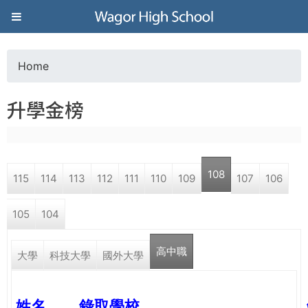
Jump to navigation
葳
格
Home
Y
高
升學金榜
o
級
u
中
108
115
114
113
112
111
110
109
107
106
a
學
105
104
r
葳
高中職
e
大學
科技大學
國外大學
格
國
h
際．
姓名
錄取學校
國