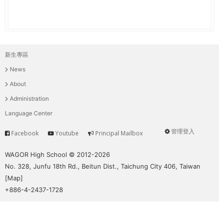
新生專區
主
News
選
About
單
Administration
Language Center
管理登入
Facebook
Youtube
Principal Mailbox
Service
User
menu
WAGOR High School © 2012-2026
No. 328, Junfu 18th Rd., Beitun Dist., Taichung City 406, Taiwan
[
Map
]
+886-4-2437-1728