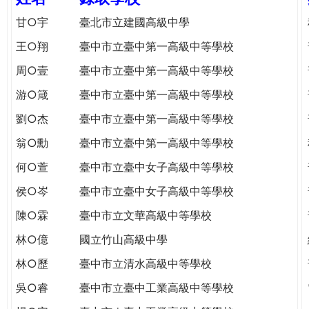
e
際
甘○宇
臺北市立建國高級中學
葳
r
王○翔
臺中市立臺中第一高級中等學校
格。
培
周○壹
臺中市立臺中第一高級中等學校
e
養
游○箴
臺中市立臺中第一高級中等學校
具
國
劉○杰
臺中市立臺中第一高級中等學校
際
翁○勳
臺中市立臺中第一高級中等學校
移
動
何○萱
臺中市立臺中女子高級中等學校
力
侯○岑
臺中市立臺中女子高級中等學校
的
世
陳○霖
臺中市立文華高級中等學校
界
林○億
國立竹山高級中學
公
民。
林○歷
臺中市立清水高級中等學校
WAGOR
吳○睿
臺中市立臺中工業高級中等學校
TODAY