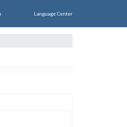
n
Language Center