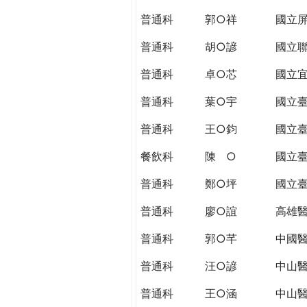
THE
普通科
郭○祥
國立
WORLD
TOMORROW
普通科
胡○諺
國立
PUTTING
YOU
普通科
卓○芯
國立
ON
普通科
葉○宇
國立
THE
PATH
普通科
王○鈞
國立
TO
GLOBAL
餐飲科
陳 ○
國立
CITIZENSHIP
普通科
鄭○坪
國立
普通科
廖○誼
高雄
普通科
郭○芊
中國
普通科
汪○諺
中山
普通科
王○涵
中山