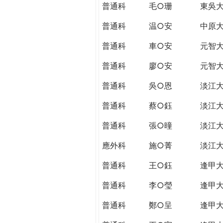
普通科
毛○珊
東吳
普通科
温○安
中原
普通科
車○安
元智
普通科
廖○安
元智
普通科
吳○恩
淡江
普通科
蔡○鈺
淡江
普通科
張○曈
淡江
應外科
施○菁
淡江
普通科
王○鈺
逢甲
普通科
李○瑩
逢甲
普通科
鄭○呈
逢甲