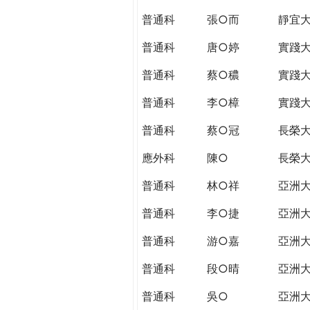
普通科
張○而
靜宜
普通科
唐○婷
實踐
普通科
蔡○穠
實踐
普通科
李○樟
實踐
普通科
蔡○冠
長榮
應外科
陳○
長榮
普通科
林○祥
亞洲
普通科
李○捷
亞洲
普通科
游○嘉
亞洲
普通科
段○晴
亞洲
普通科
吳○
亞洲