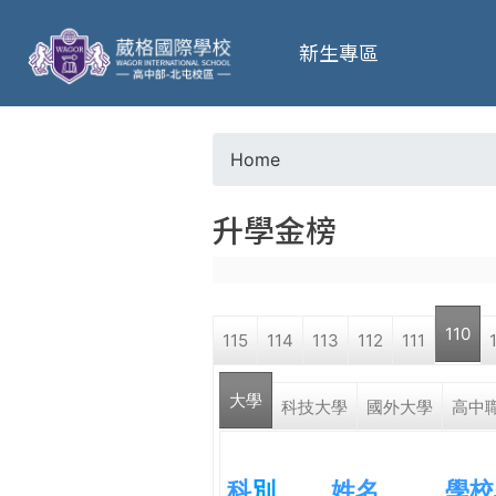
葳
新生專區
格
高
Home
Y
級
升學金榜
o
中
u
學
110
115
114
113
112
111
a
葳
大學
r
科技大學
國外大學
高中
格
國
e
際．
科
別
姓名
學校
國