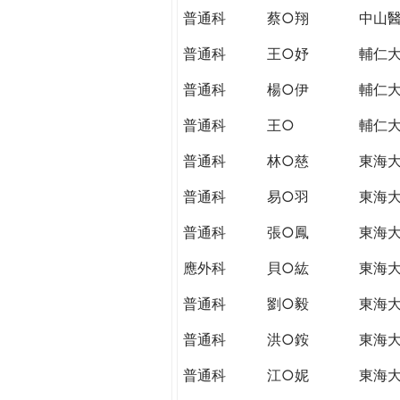
普通科
蔡○翔
中山
普通科
王○妤
輔仁
普通科
楊○伊
輔仁
普通科
王○
輔仁
普通科
林○慈
東海
普通科
易○羽
東海
普通科
張○鳳
東海
應外科
貝○紘
東海
普通科
劉○毅
東海
普通科
洪○銨
東海
普通科
江○妮
東海