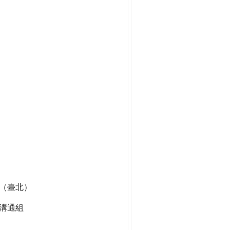
組（臺北）
溝通組