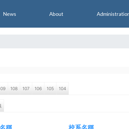
Jump to navigation
News
About
Administratio
109
108
107
106
105
104
職
名稱
校系名稱