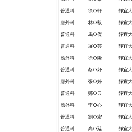
普通科
徐○軒
靜宜
應外科
林○毅
靜宜
普通科
馬○傑
靜宜
普通科
羅○芸
靜宜
應外科
徐○隆
靜宜
普通科
蔡○妤
靜宜
應外科
張○婷
靜宜
普通科
鄭○云
靜宜
應外科
李○心
靜宜
普通科
劉○宏
靜宜
普通科
高○廷
靜宜