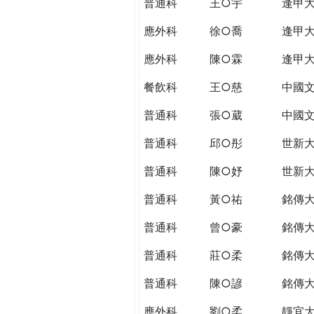
普通科
王○宇
逢甲
應外科
徐○喬
逢甲
應外科
陳○霖
逢甲
餐飲科
王○慈
中國
普通科
張○葳
中國
普通科
邱○彤
世新
普通科
陳○妤
世新
普通科
黃○祐
銘傳
普通科
曾○豪
銘傳
普通科
莊○柔
銘傳
普通科
陳○諺
銘傳
應外科
劉○柔
靜宜