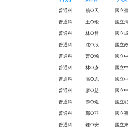
h
際
普通科
賴○天
國立
葳
e
格。
普通科
王○竣
國立
培
r
普通科
林○哲
國立
養
具
普通科
沈○欣
國立
e
國
際
普通科
曹○瀚
國立
移
普通科
林○彥
國立
動
力
普通科
高○恩
國立
的
世
普通科
廖○慈
國立
界
普通科
游○煜
國立
公
民。
普通科
鄭○羽
國立
WAGOR
TODAY
普通科
鍾○安
國立