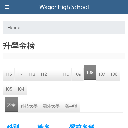
Jump to navigation
葳
格
Home
Y
高
升學金榜
o
級
u
中
108
115
114
113
112
111
110
109
107
106
a
學
105
104
r
葳
大學
e
科技大學
國外大學
高中職
格
國
h
際．
科別
姓名
學校名稱
國