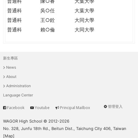
普通科
陳○睿
大葉大學
普通科
吳○任
大葉大學
普通科
王○銓
大同大學
普通科
賴○倫
大同大學
新生專區
主
News
選
About
單
Administration
Language Center
管理登入
Facebook
Youtube
Principal Mailbox
Service
User
menu
WAGOR High School © 2012-2026
No. 328, Junfu 18th Rd., Beitun Dist., Taichung City 406, Taiwan
[
Map
]