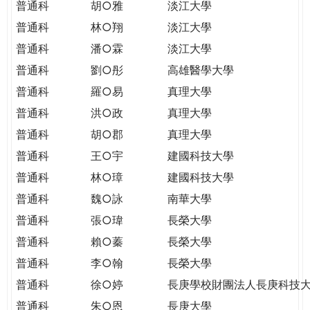
普通科
胡○雅
淡江大學
普通科
林○翔
淡江大學
普通科
潘○霖
淡江大學
普通科
劉○彤
高雄醫學大學
普通科
羅○易
真理大學
普通科
洪○政
真理大學
普通科
胡○郡
真理大學
普通科
王○宇
建國科技大學
普通科
林○璋
建國科技大學
普通科
魏○詠
南華大學
普通科
張○瑋
長榮大學
普通科
賴○蓁
長榮大學
普通科
李○翰
長榮大學
普通科
徐○婷
長庚學校財團法人長庚科技
普通科
朱○恩
長庚大學