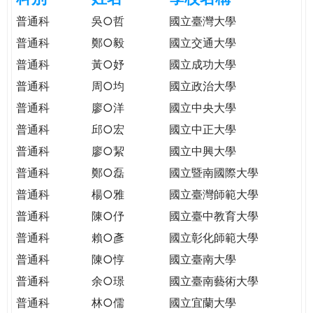
e
際
普通科
吳○哲
國立臺灣大學
葳
普通科
鄭○毅
國立交通大學
r
格。
普通科
黃○妤
國立成功大學
培
e
養
普通科
周○均
國立政治大學
具
普通科
廖○洋
國立中央大學
國
普通科
邱○宏
國立中正大學
際
移
普通科
廖○絜
國立中興大學
動
普通科
鄭○磊
國立暨南國際大學
力
普通科
楊○雅
國立臺灣師範大學
的
世
普通科
陳○伃
國立臺中教育大學
界
普通科
賴○彥
國立彰化師範大學
公
普通科
陳○惇
國立臺南大學
民。
普通科
余○璟
國立臺南藝術大學
WAGOR
TODAY
普通科
林○儒
國立宜蘭大學