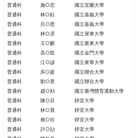
THE
普通科
施○宏
國立宜蘭大學
WORLD
普通科
林○鈺
國立嘉義大學
TOMORROW
PUTTING
普通科
呂○恩
國立嘉義大學
YOU
普通科
林○丞
國立屏東大學
ON
普通科
王○麒
國立臺東大學
THE
普通科
高○凱
國立金門大學
PATH
TO
普通科
江○諺
國立東華大學
GLOBAL
普通科
吳○庭
國立聯合大學
CITIZENSHIP
普通科
劉○昱
國立聯合大學
普通科
趙○勛
國立臺灣體育運動大學
普通科
陳○芬
靜宜大學
普通科
林○晨
靜宜大學
普通科
賴○欣
靜宜大學
普通科
許○劼
靜宜大學