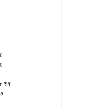
)
)
作學系
系