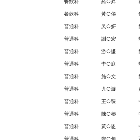
餐飲科
羅○昇
餐飲科
黃○傑
普通科
吳○妍
普通科
謝○宏
普通科
游○謙
普通科
李○庭
普通科
施○文
普通科
尤○漩
普通科
王○臻
普通科
陳○榛
普通科
黃○恩
普通科
鄭○勻