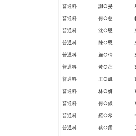
普通科
謝○旻
普通科
何○慈
普通科
沈○恩
普通科
陳○恩
普通科
顧○晴
普通科
黃○芢
普通科
王○凱
普通科
林○妍
普通科
何○儀
普通科
羅○希
普通科
蔡○霈