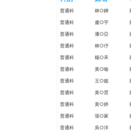
h
際
普通科
林○鏵
葳
e
格。
普通科
盧○宇
培
r
普通科
潘○亞
養
具
普通科
林○伃
e
國
際
普通科
楊○禾
移
普通科
黃○喻
動
力
普通科
王○懿
的
世
普通科
黃○霓
界
普通科
黃○婷
公
民。
普通科
張○家
WAGOR
TODAY
普通科
吳○洋