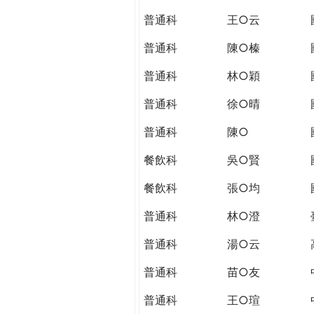
THE
普通科
王○云
WORLD
TOMORROW
普通科
陳○榛
PUTTING
YOU
普通科
林○穎
ON
普通科
徐○晴
THE
PATH
普通科
陳○
TO
GLOBAL
餐飲科
吳○賢
CITIZENSHIP
餐飲科
張○均
普通科
林○澄
普通科
湯○云
普通科
苗○友
普通科
王○瑄