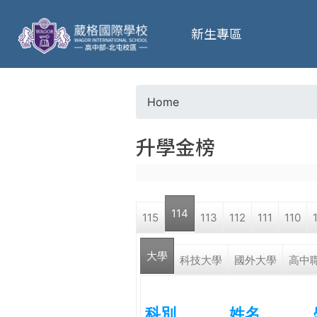
葳
新生專區
格
高
Home
Y
級
升學金榜
o
中
u
學
114
115
113
112
111
110
a
葳
大學
r
科技大學
國外大學
高中
格
國
e
際．
科別
姓名
國