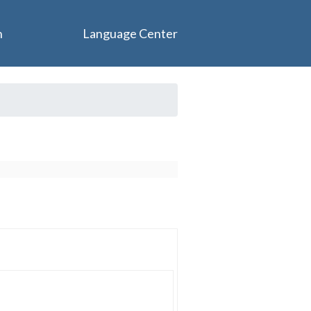
n
Language Center