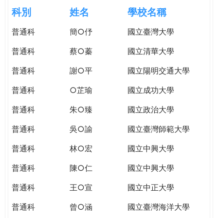
e
際
科別
姓名
學校名稱
葳
r
普通科
簡○伃
國立臺灣大學
格。
培
普通科
蔡○蓁
國立清華大學
e
養
具
普通科
謝○平
國立陽明交通大學
國
普通科
○芷瑜
國立成功大學
際
移
普通科
朱○臻
國立政治大學
動
力
普通科
吳○諭
國立臺灣師範大學
的
普通科
林○宏
國立中興大學
世
界
普通科
陳○仁
國立中興大學
公
民。
普通科
王○宣
國立中正大學
WAGOR
普通科
曾○涵
國立臺灣海洋大學
TODAY