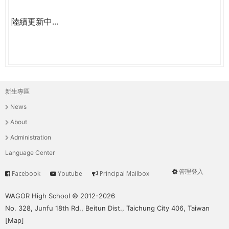
陸續更新中...
新生專區
主
News
選
About
單
Administration
Language Center
管理登入
Facebook
Youtube
Principal Mailbox
Service
User
menu
WAGOR High School © 2012-2026
No. 328, Junfu 18th Rd., Beitun Dist., Taichung City 406, Taiwan
[
Map
]