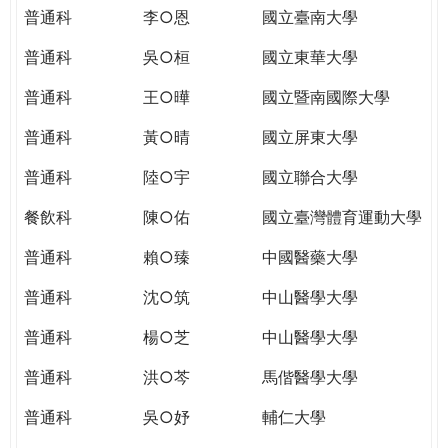
THE
普通科
李○恩
國立臺南大學
WORLD
TOMORROW
普通科
吳○桓
國立東華大學
PUTTING
普通科
王○曄
國立暨南國際大學
YOU
ON
普通科
黃○晴
國立屏東大學
THE
PATH
普通科
陸○宇
國立聯合大學
TO
餐飲科
陳○佑
國立臺灣體育運動大學
GLOBAL
CITIZENSHIP
普通科
賴○臻
中國醫藥大學
普通科
沈○筑
中山醫學大學
普通科
楊○芝
中山醫學大學
普通科
洪○芩
馬偕醫學大學
普通科
吳○妤
輔仁大學