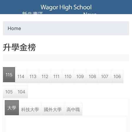
Jump to navigation
葳
新生專區
News
格
Home
Y
高
升學金榜
o
級
u
中
115
114
113
112
111
110
109
108
107
106
a
學
105
104
r
葳
大學
e
科技大學
國外大學
高中職
格
國
h
際．
國