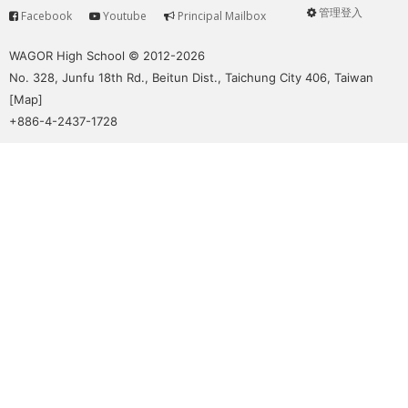
管理登入
Facebook
Youtube
Principal Mailbox
Service
User
menu
WAGOR High School © 2012-2026
No. 328, Junfu 18th Rd., Beitun Dist., Taichung City 406, Taiwan
[
Map
]
+886-4-2437-1728