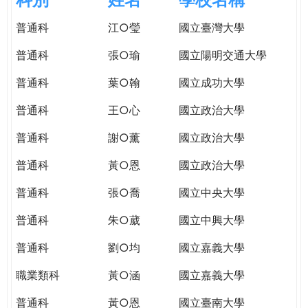
e
際
普通科
江○瑩
國立臺灣大學
葳
r
格。
普通科
張○瑜
國立陽明交通大學
培
e
養
普通科
葉○翰
國立成功大學
具
普通科
王○心
國立政治大學
國
際
普通科
謝○薰
國立政治大學
移
動
普通科
黃○恩
國立政治大學
力
普通科
張○喬
國立中央大學
的
世
普通科
朱○葳
國立中興大學
界
公
普通科
劉○均
國立嘉義大學
民。
職業類科
黃○涵
國立嘉義大學
WAGOR
TODAY
普通科
黃○恩
國立臺南大學