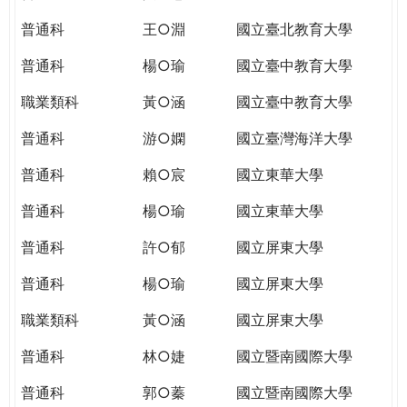
THE
WORLD
普通科
王○淵
國立臺北教育大學
TOMORROW
普通科
楊○瑜
國立臺中教育大學
PUTTING
YOU
職業類科
黃○涵
國立臺中教育大學
ON
THE
普通科
游○嫻
國立臺灣海洋大學
PATH
普通科
賴○宸
國立東華大學
TO
GLOBAL
普通科
楊○瑜
國立東華大學
CITIZENSHIP
普通科
許○郁
國立屏東大學
普通科
楊○瑜
國立屏東大學
職業類科
黃○涵
國立屏東大學
普通科
林○婕
國立暨南國際大學
普通科
郭○蓁
國立暨南國際大學