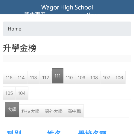
Jump to navigation
葳
新生專區
News
格
Home
Y
高
升學金榜
o
級
u
中
111
115
114
113
112
110
109
108
107
106
a
學
105
104
r
葳
大學
e
科技大學
國外大學
高中職
格
國
h
際．
科別
姓名
學校名稱
國