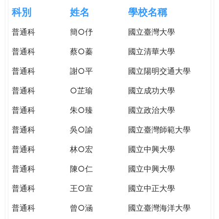
e
際
科別
姓名
學校名稱
葳
r
普通科
簡○伃
國立臺灣大學
格。
培
普通科
蔡○蓁
國立清華大學
e
養
具
普通科
謝○平
國立陽明交通大學
國
普通科
○芷瑜
國立成功大學
際
移
普通科
朱○臻
國立政治大學
動
力
普通科
吳○諭
國立臺灣師範大學
的
普通科
林○宏
國立中興大學
世
界
普通科
陳○仁
國立中興大學
公
民。
普通科
王○宣
國立中正大學
WAGOR
普通科
曾○涵
國立臺灣海洋大學
TODAY