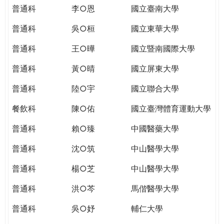
THE
普通科
李○恩
國立臺南大學
WORLD
TOMORROW
普通科
吳○桓
國立東華大學
PUTTING
普通科
王○曄
國立暨南國際大學
YOU
ON
普通科
黃○晴
國立屏東大學
THE
PATH
普通科
陸○宇
國立聯合大學
TO
餐飲科
陳○佑
國立臺灣體育運動大學
GLOBAL
CITIZENSHIP
普通科
賴○臻
中國醫藥大學
普通科
沈○筑
中山醫學大學
普通科
楊○芝
中山醫學大學
普通科
洪○芩
馬偕醫學大學
普通科
吳○妤
輔仁大學