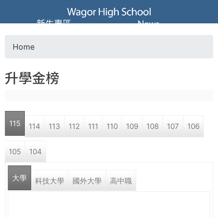
Jump to navigation
葳
新生專區
News
格
Home
Y
高
升學金榜
o
級
u
中
115
114
113
112
111
110
109
108
107
106
a
學
105
104
r
葳
大學
e
科技大學
國外大學
高中職
格
國
h
際．
國