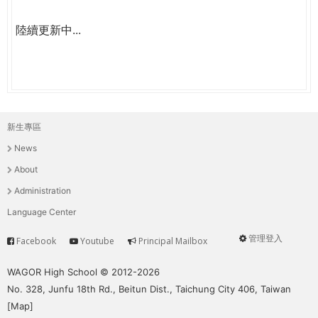
陸續更新中...
新生專區
主
News
選
About
單
Administration
Language Center
管理登入
Facebook
Youtube
Principal Mailbox
Service
User
menu
WAGOR High School © 2012-2026
No. 328, Junfu 18th Rd., Beitun Dist., Taichung City 406, Taiwan
[
Map
]