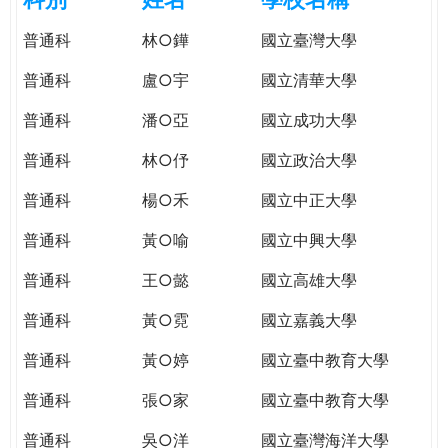
e
際
普通科
林○鏵
國立臺灣大學
葳
r
格。
普通科
盧○宇
國立清華大學
培
e
養
普通科
潘○亞
國立成功大學
具
普通科
林○伃
國立政治大學
國
際
普通科
楊○禾
國立中正大學
移
動
普通科
黃○喻
國立中興大學
力
普通科
王○懿
國立高雄大學
的
世
普通科
黃○霓
國立嘉義大學
界
公
普通科
黃○婷
國立臺中教育大學
民。
普通科
張○家
國立臺中教育大學
WAGOR
TODAY
普通科
吳○洋
國立臺灣海洋大學