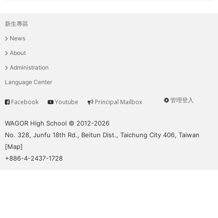
新生專區
主
News
選
About
單
Administration
Language Center
管理登入
Facebook
Youtube
Principal Mailbox
Service
User
menu
WAGOR High School © 2012-2026
No. 328, Junfu 18th Rd., Beitun Dist., Taichung City 406, Taiwan
[
Map
]
+886-4-2437-1728