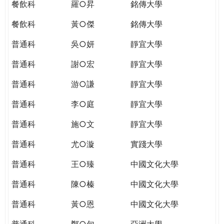
餐飲科
羅○昇
銘傳大學
餐飲科
黃○傑
銘傳大學
普通科
吳○妍
靜宜大學
普通科
謝○宏
靜宜大學
普通科
游○謙
靜宜大學
普通科
李○庭
靜宜大學
普通科
施○文
靜宜大學
普通科
尤○漩
實踐大學
普通科
王○臻
中國文化大學
普通科
陳○榛
中國文化大學
普通科
黃○恩
中國文化大學
普通科
鄭○勻
亞洲大學