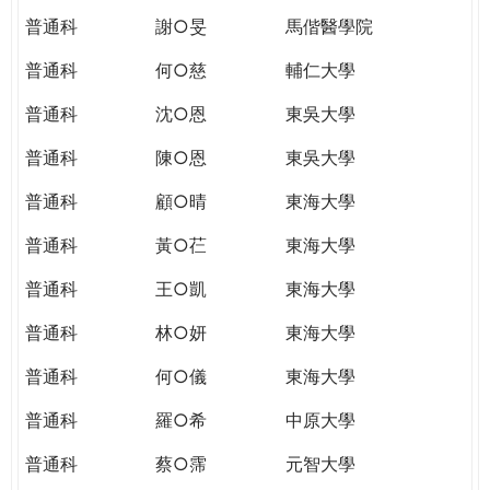
普通科
謝○旻
馬偕醫學院
普通科
何○慈
輔仁大學
普通科
沈○恩
東吳大學
普通科
陳○恩
東吳大學
普通科
顧○晴
東海大學
普通科
黃○芢
東海大學
普通科
王○凱
東海大學
普通科
林○妍
東海大學
普通科
何○儀
東海大學
普通科
羅○希
中原大學
普通科
蔡○霈
元智大學