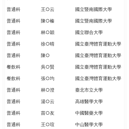
THE
WORLD
普通科
王○云
國立暨南國際大學
TOMORROW
普通科
陳○榛
國立暨南國際大學
PUTTING
YOU
普通科
林○穎
國立聯合大學
ON
THE
普通科
徐○晴
國立臺灣體育運動大學
PATH
普通科
陳○
國立臺灣體育運動大學
TO
GLOBAL
餐飲科
吳○賢
國立臺灣體育運動大學
CITIZENSHIP
餐飲科
張○均
國立臺灣體育運動大學
普通科
林○澄
臺北市立大學
普通科
湯○云
高雄醫學大學
普通科
苗○友
中國醫藥大學
普通科
王○瑄
中山醫學大學