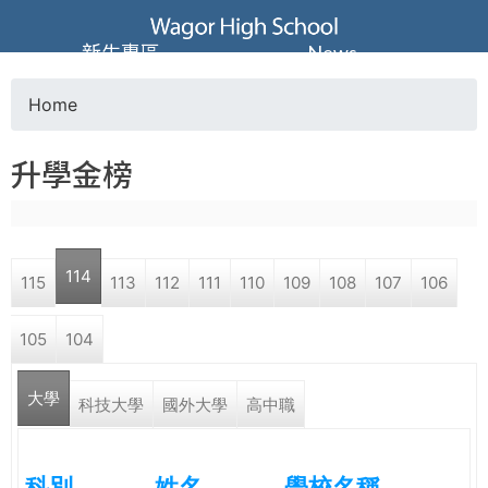
Jump to navigation
葳
新生專區
News
格
Home
Y
高
升學金榜
o
級
u
中
114
115
113
112
111
110
109
108
107
106
a
學
105
104
r
葳
大學
e
科技大學
國外大學
高中職
格
國
h
際．
科別
姓名
學校名稱
國