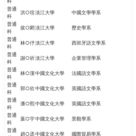
科
普通
洪○瑄
淡江大學
中國文學學系
科
普通
拔○閎
淡江大學
歷史學系
科
普通
林○伃
淡江大學
西班牙語文學系
科
普通
謝○祈
淡江大學
企業管理學系
科
普通
林○潔
中國文化大學
法國語文學系
科
普通
郭○欣
中國文化大學
英國語文學系
科
普通
潘○熙
中國文化大學
英國語文學系
科
普通
葉○宇
中國文化大學
景觀學系
科
普通
趙○丞
中國文化大學
國際貿易學系