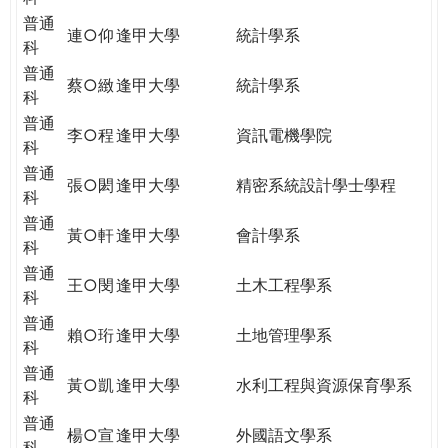
普通
連○仰
逢甲大學
統計學系
科
普通
蔡○緻
逢甲大學
統計學系
科
普通
李○程
逢甲大學
資訊電機學院
科
普通
張○閎
逢甲大學
精密系統設計學士學程
科
普通
黃○軒
逢甲大學
會計學系
科
普通
王○閔
逢甲大學
土木工程學系
科
普通
賴○珩
逢甲大學
土地管理學系
科
普通
黃○凱
逢甲大學
水利工程與資源保育學系
科
普通
楊○宣
逢甲大學
外國語文學系
科