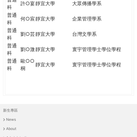
許○宴
靜宜大學
大眾傳播學系
科
普通
何○宸
靜宜大學
企業管理學系
科
普通
劉○芸
靜宜大學
台灣文學系
科
普通
劉○溦
靜宜大學
寰宇管理學士學位學程
科
普通
歐○○
靜宜大學
寰宇管理學士學位學程
科
桐
新生專區
主
News
選
About