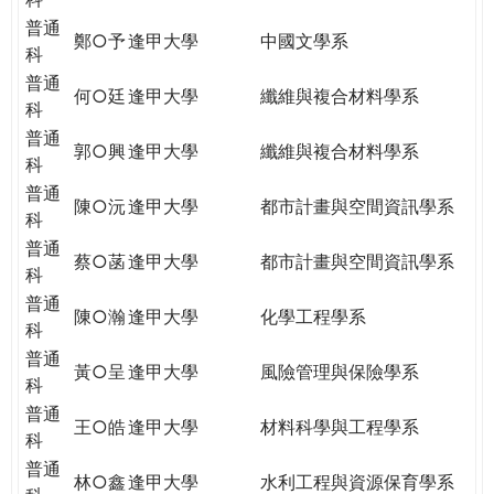
普通
鄭○予
逢甲大學
中國文學系
科
普通
何○廷
逢甲大學
纖維與複合材料學系
科
普通
郭○興
逢甲大學
纖維與複合材料學系
科
普通
陳○沅
逢甲大學
都市計畫與空間資訊學系
科
普通
蔡○菡
逢甲大學
都市計畫與空間資訊學系
科
普通
陳○瀚
逢甲大學
化學工程學系
科
普通
黃○呈
逢甲大學
風險管理與保險學系
科
普通
王○皓
逢甲大學
材料科學與工程學系
科
普通
林○鑫
逢甲大學
水利工程與資源保育學系