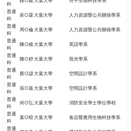
鍾○庭
大葉大學
分子生物科技學系
科
普通
巫○霖
大葉大學
人力資源暨公共關係學系
科
普通
周○倫
大葉大學
人力資源暨公共關係學系
科
普通
陳○維
大葉大學
英語學系
科
普通
陳○妤
大葉大學
視光學系
科
普通
蔡○諺
大葉大學
空間設計學系
科
普通
張○嘉
大葉大學
空間設計學系
科
普通
何○弘
大葉大學
消防安全學士學位學程
科
普通
葉○暄
大葉大學
食品暨應用生物科技學系
科
普通