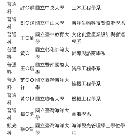
THE
普通
許○群
國立中央大學
土木工程學系
WORLD
科
TOMORROW
普通
劉○潔
國立中山大學
海洋生物科技暨資源學系
PUTTING
科
YOU
普通
國立臺中教育大
文化創意產業設計與營運
ON
王○渝
科
學
學系
THE
普通
國立彰化師範大
PATH
黃○
輔導與諮商學系
科
學
TO
普通
國立暨南國際大
GLOBAL
王○珽
資訊工程學系
科
學
CITIZENSHIP
普通
范○○
國立臺灣海洋大
輪機工程學系
科
祥
學
普通
黃○悅
國立聯合大學
機械工程學系
科
普通
國立臺灣海洋大
楊○鈞
商船學系
科
學
觀光
國立臺灣海洋大
海洋觀光管理學士學位學
張O萱
科
學
程