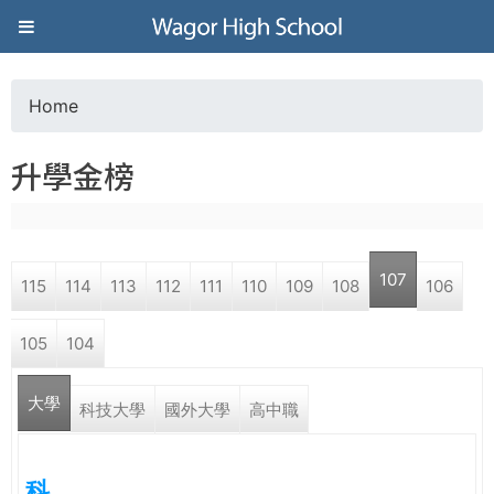
Jump to navigation
葳
格
Home
Y
高
升學金榜
o
級
u
中
107
115
114
113
112
111
110
109
108
106
a
學
105
104
r
葳
大學
e
科技大學
國外大學
高中職
格
國
h
際．
科
國