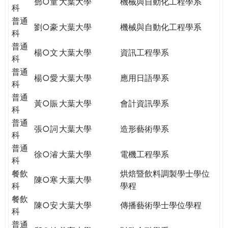
鄧○童
大葉大學
機械與自動化工程學系
科
普通
劉○豪
大葉大學
機械與自動化工程學系
科
普通
楊○文
大葉大學
資訊工程學系
科
普通
楊○愛
大葉大學
應用日語學系
科
普通
黃○賑
大葉大學
會計資訊學系
科
普通
張○詞
大葉大學
造形藝術學系
科
普通
徐○濬
大葉大學
電機工程學系
科
餐飲
烘焙暨飲料調製學士學位
陳○寒
大葉大學
科
學程
餐飲
陳○安
大葉大學
傳播藝術學士學位學程
科
普通