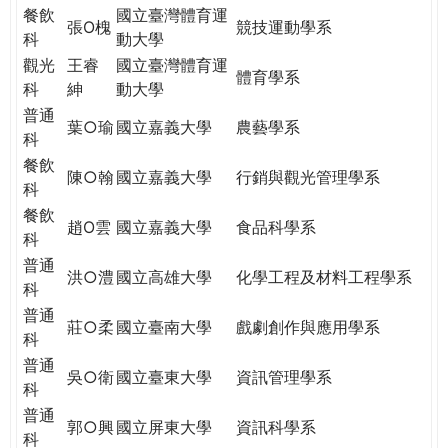
餐飲
國立臺灣體育運
張O槐
競技運動學系
科
動大學
觀光
王睿
國立臺灣體育運
體育學系
科
紳
動大學
普通
葉○瑜
國立嘉義大學
農藝學系
科
餐飲
陳○翰
國立嘉義大學
行銷與觀光管理學系
科
餐飲
趙O雲
國立嘉義大學
食品科學系
科
普通
洪○澧
國立高雄大學
化學工程及材料工程學系
科
普通
莊○柔
國立臺南大學
戲劇創作與應用學系
科
普通
吳○衛
國立臺東大學
資訊管理學系
科
普通
郭○興
國立屏東大學
資訊科學系
科