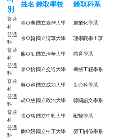
姓名
錄取學校
錄取科系
e
際
別
葳
普通
r
格。
賴○襄
國立臺灣大學
農業化學系
科
培
普通
e
養
余○翰
國立清華大學
理學院學士班
科
具
普通
國
廖○勛
國立清華大學
體育學系
科
際
普通
移
李○怡
國立交通大學
機械工程學系
科
動
力
普通
吳○容
國立成功大學
生命科學系
的
科
世
普通
胡○慈
國立政治大學
韓國語文學系
界
科
公
普通
張○慈
國立中興大學
獸醫學系
民。
科
WAGOR
普通
劉○妍
國立中正大學
勞工關係學系
TODAY
科