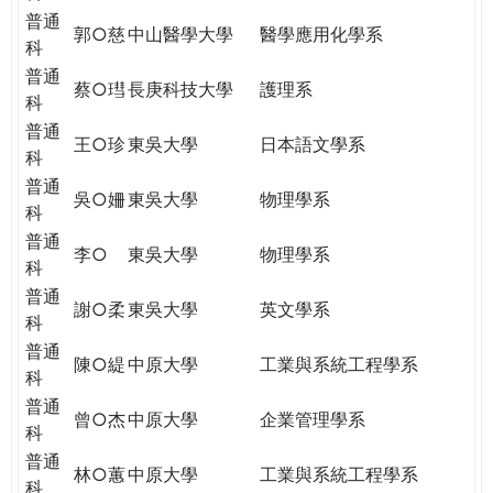
普通
郭○慈
中山醫學大學
醫學應用化學系
科
普通
蔡○㻰
長庚科技大學
護理系
科
普通
王○珍
東吳大學
日本語文學系
科
普通
吳○姍
東吳大學
物理學系
科
普通
李○
東吳大學
物理學系
科
普通
謝○柔
東吳大學
英文學系
科
普通
陳○緹
中原大學
工業與系統工程學系
科
普通
曾○杰
中原大學
企業管理學系
科
普通
林○蕙
中原大學
工業與系統工程學系
科