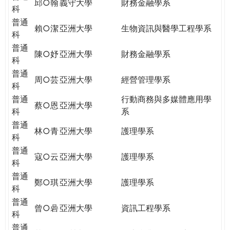
邱○翰
義守大學
財務金融學系
科
普通
賴○潔
亞洲大學
生物資訊與醫學工程學系
科
普通
陳○妤
亞洲大學
財務金融學系
科
普通
周○芸
亞洲大學
經營管理學系
科
普通
行動商務與多媒體應用學
蔡○恩
亞洲大學
科
系
普通
林○青
亞洲大學
護理學系
科
普通
寇○云
亞洲大學
護理學系
科
普通
鄭○琪
亞洲大學
護理學系
科
普通
曾○碞
亞洲大學
資訊工程學系
科
普通