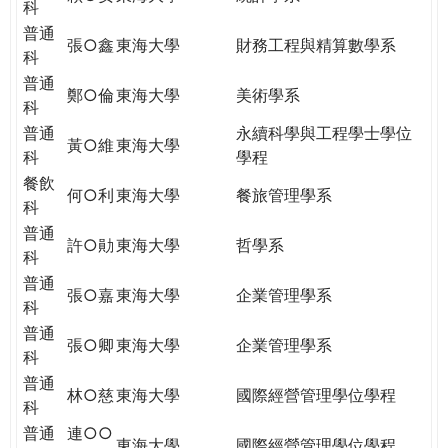
科
普通
張○鑫
東海大學
財務工程與精算數學系
科
普通
鄭○倫
東海大學
美術學系
科
普通
永續科學與工程學士學位
黃○維
東海大學
科
學程
餐飲
何○利
東海大學
餐旅管理學系
科
普通
許○勛
東海大學
哲學系
科
普通
張○嘉
東海大學
企業管理學系
科
普通
張○卿
東海大學
企業管理學系
科
普通
林○慈
東海大學
國際經營管理學位學程
科
普通
連○○
東海大學
國際經營管理學位學程