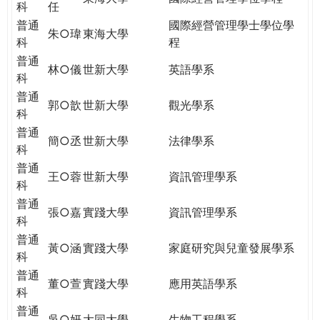
科
任
普通
國際經營管理學士學位學
朱○瑋
東海大學
科
程
普通
林○儀
世新大學
英語學系
科
普通
郭○歆
世新大學
觀光學系
科
普通
簡○丞
世新大學
法律學系
科
普通
王○蓉
世新大學
資訊管理學系
科
普通
張○嘉
實踐大學
資訊管理學系
科
普通
黃○涵
實踐大學
家庭研究與兒童發展學系
科
普通
董○萱
實踐大學
應用英語學系
科
普通
吳○妍
大同大學
生物工程學系