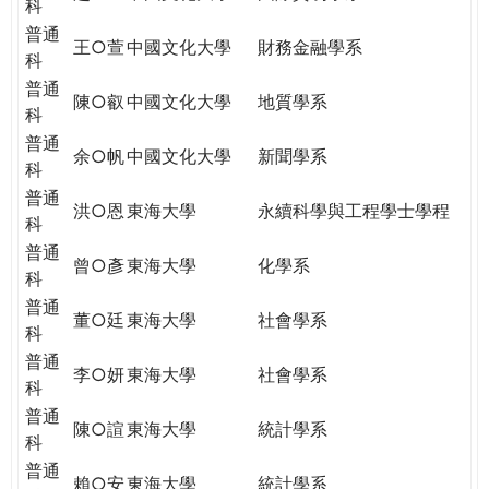
科
普通
王○萱
中國文化大學
財務金融學系
科
普通
陳○叡
中國文化大學
地質學系
科
普通
余○帆
中國文化大學
新聞學系
科
普通
洪○恩
東海大學
永續科學與工程學士學程
科
普通
曾○彥
東海大學
化學系
科
普通
董○廷
東海大學
社會學系
科
普通
李○妍
東海大學
社會學系
科
普通
陳○諠
東海大學
統計學系
科
普通
賴○安
東海大學
統計學系