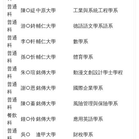
普通
陳○緹
中原大學
工業與系統工程學系
科
普通
游○錡
輔仁大學
德語語文學系語系
科
普通
李○軒
輔仁大學
數學系
科
普通
孫○忻
輔仁大學
體育學系
科
普通
朱○瑄
銘傳大學
動漫文創設計學士學程
科
普通
謝○恩
銘傳大學
國際企業學系
科
普通
陳○蓁
銘傳大學
風險管理與保險學系
科
餐飲
鐘○伶
銘傳大學
應用英語學系
科
普通
吳○
逢甲大學
財稅學系
科