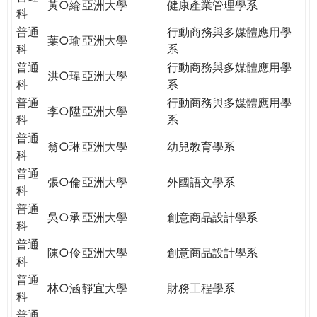
黃○綸
亞洲大學
健康產業管理學系
科
普通
行動商務與多媒體應用學
葉○瑜
亞洲大學
科
系
普通
行動商務與多媒體應用學
洪○瑋
亞洲大學
科
系
普通
行動商務與多媒體應用學
李○陞
亞洲大學
科
系
普通
翁○琳
亞洲大學
幼兒教育學系
科
普通
張○倫
亞洲大學
外國語文學系
科
普通
吳○承
亞洲大學
創意商品設計學系
科
普通
陳○伶
亞洲大學
創意商品設計學系
科
普通
林○涵
靜宜大學
財務工程學系
科
普通