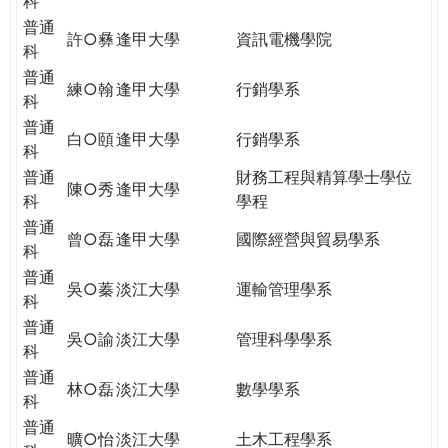
科
普通
許○彝
逢甲大學
資訊電機學院
科
普通
練○翰
逢甲大學
行銷學系
科
普通
白○頤
逢甲大學
行銷學系
科
普通
財務工程與精算學士學位
陳○秀
逢甲大學
科
學程
普通
曾○磊
逢甲大學
國際經營與貿易學系
科
普通
吳○蓁
淡江大學
運輸管理學系
科
普通
吳○諭
淡江大學
管理科學學系
科
普通
林○磊
淡江大學
數學學系
科
普通
曠○怡
淡江大學
土木工程學系