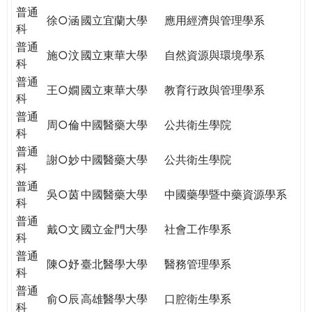
普通
徐○涵
國立宜蘭大學
應用經濟與管理學系
科
普通
施○汶
國立東華大學
自然資源與環境學系
科
普通
王○嫺
國立東華大學
教育行政與管理學系
科
普通
周○倫
中國醫藥大學
公共衛生學院
科
普通
謝○妙
中國醫藥大學
公共衛生學院
科
普通
吳○茵
中國醫藥大學
中國藥學暨中藥資源學系
科
普通
戴○文
國立金門大學
社會工作學系
科
普通
陳○妤
臺北醫學大學
醫務管理學系
科
普通
俞○辰
高雄醫學大學
口腔衛生學系
科