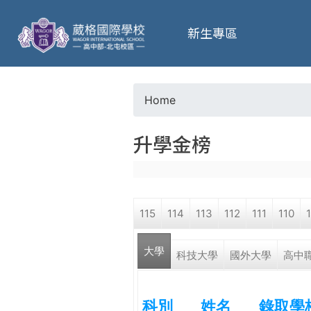
葳
新生專區
格
高
Home
Y
級
升學金榜
o
中
u
學
115
114
113
112
111
110
a
葳
大學
r
科技大學
國外大學
高中
格
國
e
際．
科別
姓名
錄取學
國