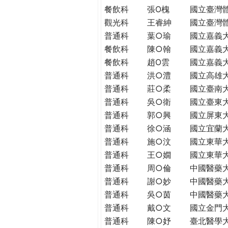
THE
餐飲科
張O槐
國立臺灣
WORLD
觀光科
王睿紳
國立臺灣
TOMORROW
普通科
葉○瑜
國立嘉義
PUTTING
餐飲科
陳○翰
國立嘉義
YOU
餐飲科
趙O雲
國立嘉義
ON
普通科
洪○澧
國立高雄
THE
PATH
普通科
莊○柔
國立臺南
TO
普通科
吳○衛
國立臺東
GLOBAL
普通科
郭○興
國立屏東
CITIZENSHIP
普通科
徐○涵
國立宜蘭
普通科
施○汶
國立東華
普通科
王○嫺
國立東華
普通科
周○倫
中國醫藥
普通科
謝○妙
中國醫藥
普通科
吳○茵
中國醫藥
普通科
戴○文
國立金門
普通科
陳○妤
臺北醫學