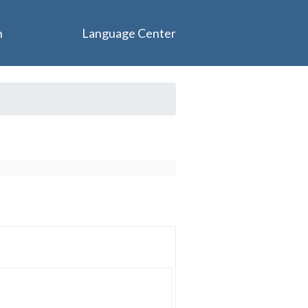
n
Language Center