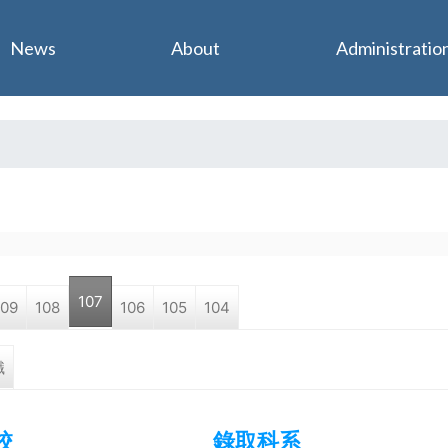
Jump to navigation
News
About
Administratio
107
109
108
106
105
104
職
校
錄取科系