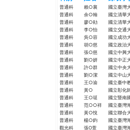
h
際
普通科
賴○襄
國立臺灣
葳
普通科
余○翰
國立清華
e
格。
普通科
廖○勛
國立清華
培
普通科
李○怡
國立交通
r
養
普通科
吳○容
國立成功
具
普通科
胡○慈
國立政治
e
國
普通科
張○慈
國立中興
際
普通科
劉○妍
國立中正
移
普通科
許○群
國立中央
動
普通科
劉○潔
國立中山
力
普通科
王○渝
國立臺中
的
世
普通科
黃○
國立彰化
界
普通科
王○珽
國立暨南
公
普通科
范○○祥
國立臺灣
民。
普通科
黃○悅
國立聯合
WAGOR
普通科
楊○鈞
國立臺灣
TODAY
觀光科
張O萱
國立臺灣