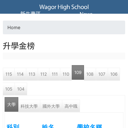
Jump to navigation
葳
新生專區
News
格
Home
Y
高
升學金榜
o
級
u
中
109
115
114
113
112
111
110
108
107
106
a
學
105
104
r
葳
大學
e
科技大學
國外大學
高中職
格
國
h
際．
科別
姓名
學校名稱
國