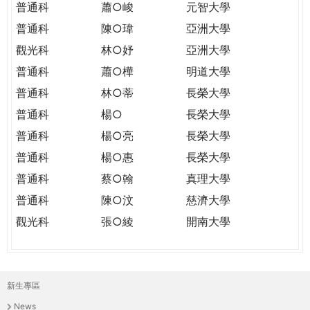
普通科
蕭○峻
元智大學
普通科
陳○瑋
亞洲大學
觀光科
林○妤
亞洲大學
普通科
蕭○樺
明道大學
普通科
林○蒂
長榮大學
普通科
楊○
長榮大學
普通科
楊○亮
長榮大學
普通科
楊○惠
長榮大學
普通科
蔡○翰
真理大學
普通科
陳○汶
慈濟大學
觀光科
張○綾
開南大學
新生專區
主
News