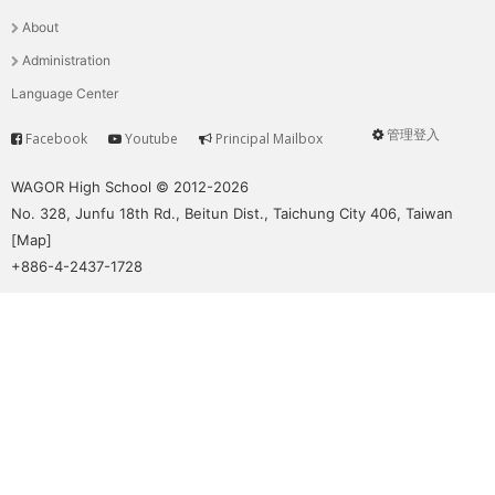
選
About
單
Administration
Language Center
管理登入
Facebook
Youtube
Principal Mailbox
Service
User
menu
WAGOR High School © 2012-2026
No. 328, Junfu 18th Rd., Beitun Dist., Taichung City 406, Taiwan
[
Map
]
+886-4-2437-1728