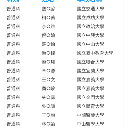
e
際
普通科
詹○諺
國立交通大學
葳
普通科
柯○蓁
國立成功大學
r
格。
普通科
余○維
國立政治大學
培
e
養
普通科
倪○媮
國立中興大學
具
普通科
莊○怡
國立中山大學
國
普通科
游○幃
國立臺中教育大學
際
移
普通科
游○翔
國立聯合大學
動
普通科
卓○源
國立宜蘭大學
力
普通科
王○文
國立嘉義大學
的
世
普通科
商○峻
國立嘉義大學
界
普通科
林○霈
國立金門大學
公
普通科
吳○謙
國立體育大學
民。
普通科
丁○頤
中國醫藥大學
WAGOR
TODAY
普通科
林○諭
中山醫學大學