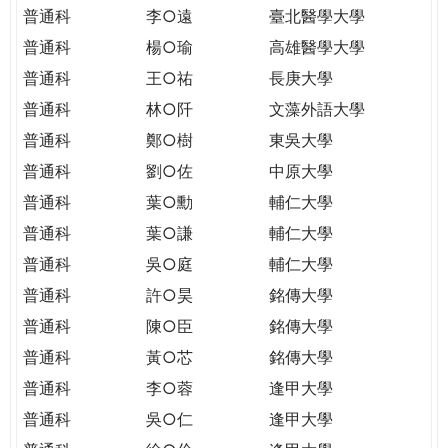
THE
普通科
李○遠
臺北醫學大學
WORLD
普通科
楊○瑜
高雄醫學大學
TOMORROW
PUTTING
普通科
王○祐
長庚大學
YOU
普通科
林○阡
文藻外語大學
ON
普通科
鄭○樹
東吳大學
THE
普通科
劉○佐
中原大學
PATH
TO
普通科
葉○勳
輔仁大學
GLOBAL
普通科
葉○謙
輔仁大學
CITIZENSHIP
普通科
吳○庭
輔仁大學
普通科
許○昊
銘傳大學
普通科
陳○臣
銘傳大學
普通科
黃○芯
銘傳大學
普通科
李○蓉
逢甲大學
普通科
吳○仁
逢甲大學