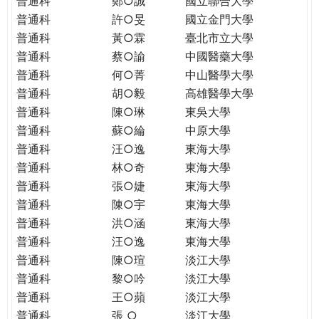
普通科
鄭○誠
國立聯合大學
THE
普通科
許○旻
國立金門大學
WORLD
TOMORROW
普通科
黃○霖
臺北市立大學
PUTTING
普通科
蔡○諭
中國醫藥大學
YOU
普通科
何○菁
中山醫學大學
ON
普通科
胡○毅
高雄醫學大學
THE
普通科
陳○琳
東吳大學
PATH
普通科
蘇○綸
中原大學
TO
普通科
汪○逸
東海大學
GLOBAL
普通科
林○奇
東海大學
CITIZENSHIP
普通科
張○婕
東海大學
普通科
陳○宇
東海大學
普通科
洪○涵
東海大學
普通科
汪○逸
東海大學
普通科
陳○瑄
淡江大學
普通科
黎○吟
淡江大學
普通科
王○蘋
淡江大學
普通科
張 ○
淡江大學