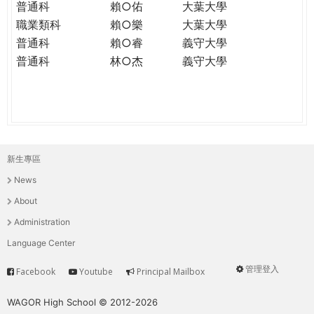
普通科
賴○佑
大葉大學
職業類科
賴○樂
大葉大學
普通科
賴○睿
義守大學
普通科
林○杰
義守大學
新生專區
主
News
選
About
單
Administration
Language Center
管理登入
Facebook
Youtube
Principal Mailbox
Service
User
menu
WAGOR High School © 2012-2026