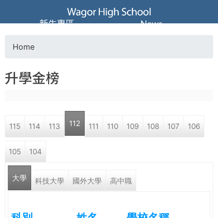
Jump to navigation
葳
新生專區
News
格
Home
Y
高
升學金榜
o
級
u
中
112
115
114
113
111
110
109
108
107
106
a
學
105
104
r
葳
大學
e
科技大學
國外大學
高中職
格
國
h
際．
科別
姓名
學校名稱
國