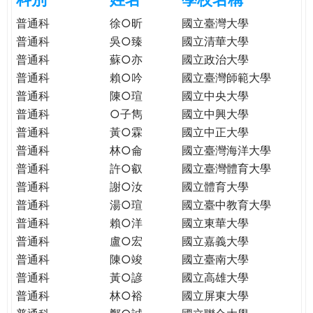
e
際
普通科
徐○昕
國立臺灣大學
葳
普通科
吳○臻
國立清華大學
r
格。
普通科
蘇○亦
國立政治大學
培
普通科
賴○吟
國立臺灣師範大學
e
養
普通科
陳○瑄
國立中央大學
具
普通科
○子雋
國立中興大學
國
際
普通科
黃○霖
國立中正大學
移
普通科
林○侖
國立臺灣海洋大學
動
普通科
許○叡
國立臺灣體育大學
力
普通科
謝○汝
國立體育大學
的
普通科
湯○瑄
國立臺中教育大學
世
普通科
賴○洋
國立東華大學
界
普通科
盧○宏
國立嘉義大學
公
普通科
陳○竣
國立臺南大學
民。
普通科
黃○諺
國立高雄大學
WAGOR
普通科
林○裕
國立屏東大學
TODAY