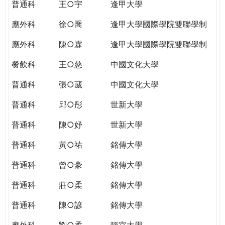
普通科
王○宇
逢甲大學
應外科
徐○喬
逢甲大學國際學院雙聯學制
應外科
陳○霖
逢甲大學國際學院雙聯學制
餐飲科
王○慈
中國文化大學
普通科
張○葳
中國文化大學
普通科
邱○彤
世新大學
普通科
陳○妤
世新大學
普通科
黃○祐
銘傳大學
普通科
曾○豪
銘傳大學
普通科
莊○柔
銘傳大學
普通科
陳○諺
銘傳大學
應外科
劉○柔
靜宜大學