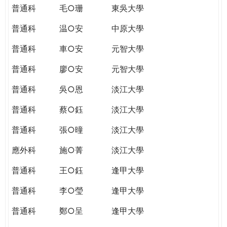
普通科
毛○珊
東吳大學
普通科
温○安
中原大學
普通科
車○安
元智大學
普通科
廖○安
元智大學
普通科
吳○恩
淡江大學
普通科
蔡○鈺
淡江大學
普通科
張○曈
淡江大學
應外科
施○菁
淡江大學
普通科
王○鈺
逢甲大學
普通科
李○瑩
逢甲大學
普通科
鄭○呈
逢甲大學