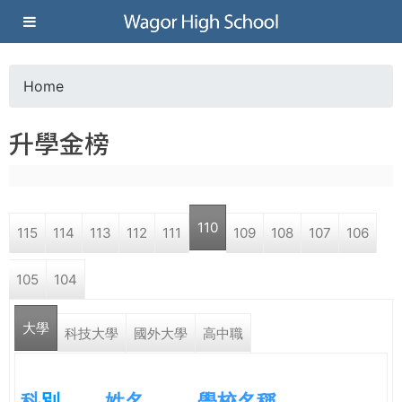
Jump to navigation
葳
格
Home
Y
高
升學金榜
o
級
u
中
110
115
114
113
112
111
109
108
107
106
a
學
105
104
r
葳
大學
e
科技大學
國外大學
高中職
格
國
h
際．
科
別
姓名
學校名稱
國