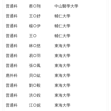
普通科
蔡○翔
中山醫學大學
普通科
王○妤
輔仁大學
普通科
楊○伊
輔仁大學
普通科
王○
輔仁大學
普通科
林○慈
東海大學
普通科
易○羽
東海大學
普通科
張○鳳
東海大學
應外科
貝○紘
東海大學
普通科
劉○毅
東海大學
普通科
洪○銨
東海大學
普通科
江○妮
東海大學