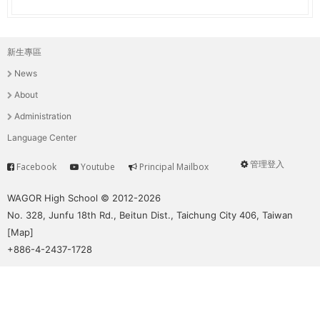
新生專區
主
News
選
About
單
Administration
Language Center
管理登入
Facebook
Youtube
Principal Mailbox
Service
User
menu
WAGOR High School © 2012-2026
No. 328, Junfu 18th Rd., Beitun Dist., Taichung City 406, Taiwan
[
Map
]
+886-4-2437-1728