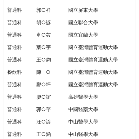
THE
WORLD
普通科
郭○祥
國立屏東大學
TOMORROW
普通科
胡○諺
國立聯合大學
PUTTING
YOU
普通科
卓○芯
國立宜蘭大學
ON
THE
普通科
葉○宇
國立臺灣體育運動大學
PATH
普通科
王○鈞
國立臺灣體育運動大學
TO
GLOBAL
餐飲科
陳 ○
國立臺灣體育運動大學
CITIZENSHIP
普通科
鄭○坪
國立臺灣體育運動大學
普通科
廖○誼
高雄醫學大學
普通科
郭○芊
中國醫藥大學
普通科
汪○諺
中山醫學大學
普通科
王○涵
中山醫學大學