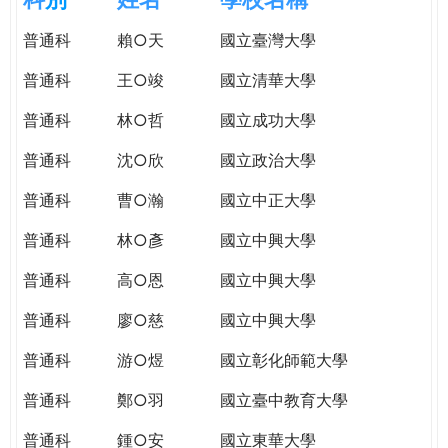
e
際
普通科
賴○天
國立臺灣大學
葳
r
格。
普通科
王○竣
國立清華大學
培
e
養
普通科
林○哲
國立成功大學
具
普通科
沈○欣
國立政治大學
國
際
普通科
曹○瀚
國立中正大學
移
動
普通科
林○彥
國立中興大學
力
普通科
高○恩
國立中興大學
的
世
普通科
廖○慈
國立中興大學
界
公
普通科
游○煜
國立彰化師範大學
民。
普通科
鄭○羽
國立臺中教育大學
WAGOR
TODAY
普通科
鍾○安
國立東華大學