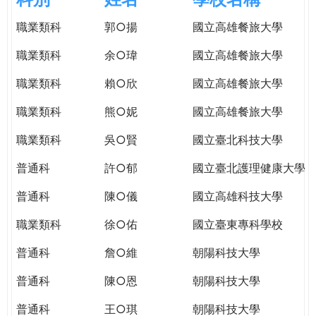
e
際
職業類科
郭○揚
國立高雄餐旅大學
葳
r
格。
職業類科
余○瑋
國立高雄餐旅大學
培
e
養
職業類科
賴○欣
國立高雄餐旅大學
具
職業類科
熊○妮
國立高雄餐旅大學
國
際
職業類科
吳○賢
國立臺北科技大學
移
動
普通科
許○郁
國立臺北護理健康大學
力
普通科
陳○儀
國立高雄科技大學
的
世
職業類科
徐○佑
國立臺東專科學校
界
公
普通科
詹○維
朝陽科技大學
民。
普通科
陳○恩
朝陽科技大學
WAGOR
TODAY
普通科
王○琪
朝陽科技大學