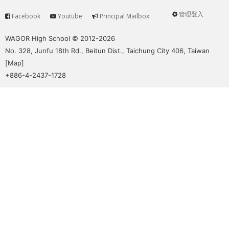
管理登入
Facebook
Youtube
Principal Mailbox
Service
User
menu
WAGOR High School © 2012-2026
No. 328, Junfu 18th Rd., Beitun Dist., Taichung City 406, Taiwan
[
Map
]
+886-4-2437-1728