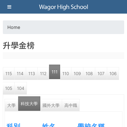
Jump to navigation
葳
格
Home
Y
高
升學金榜
o
級
u
中
111
115
114
113
112
110
109
108
107
106
a
學
105
104
r
葳
科技大學
e
大學
國外大學
高中職
格
國
h
際．
科別
姓名
學校名稱
國