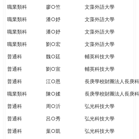
職業類科
廖○竺
文藻外語大學
職業類科
潘○妤
文藻外語大學
職業類科
潘○妤
文藻外語大學
職業類科
劉○宏
文藻外語大學
普通科
魏○廷
輔英科技大學
普通科
劉○宣
輔英科技大學
普通科
江○恩
長庚學校財團法人長庚
職業類科
陳○媃
長庚學校財團法人長庚
普通科
周○沂
弘光科技大學
普通科
呂○秀
弘光科技大學
普通科
葉○凱
弘光科技大學