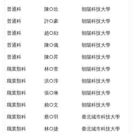
THE
WORLD
普通科
陳○欣
朝陽科技大學
TOMORROW
普通科
許○豪
朝陽科技大學
PUTTING
YOU
普通科
趙○勛
朝陽科技大學
ON
THE
普通科
陳○儀
朝陽科技大學
PATH
普通科
陳○昇
朝陽科技大學
TO
GLOBAL
職業類科
林○萱
朝陽科技大學
CITIZENSHIP
職業類科
洪○淳
朝陽科技大學
職業類科
張○琳
朝陽科技大學
職業類科
賴○文
朝陽科技大學
職業類科
蔡○羽
臺北城市科技大學
職業類科
林○捷
臺北城市科技大學