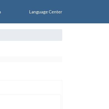
n
Language Center