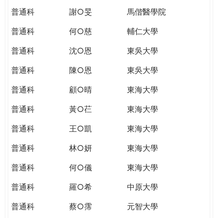
普通科
謝○旻
馬偕醫學院
普通科
何○慈
輔仁大學
普通科
沈○恩
東吳大學
普通科
陳○恩
東吳大學
普通科
顧○晴
東海大學
普通科
黃○芢
東海大學
普通科
王○凱
東海大學
普通科
林○妍
東海大學
普通科
何○儀
東海大學
普通科
羅○希
中原大學
普通科
蔡○霈
元智大學