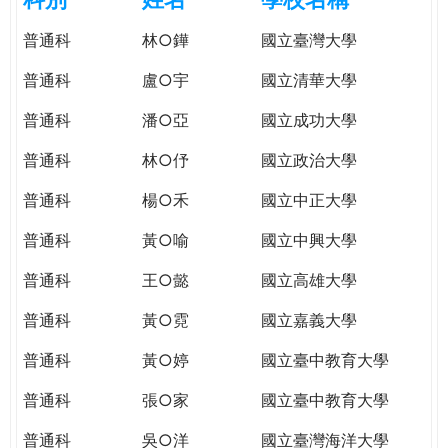
e
際
普通科
林○鏵
國立臺灣大學
葳
r
格。
普通科
盧○宇
國立清華大學
培
e
養
普通科
潘○亞
國立成功大學
具
普通科
林○伃
國立政治大學
國
際
普通科
楊○禾
國立中正大學
移
動
普通科
黃○喻
國立中興大學
力
普通科
王○懿
國立高雄大學
的
世
普通科
黃○霓
國立嘉義大學
界
公
普通科
黃○婷
國立臺中教育大學
民。
普通科
張○家
國立臺中教育大學
WAGOR
TODAY
普通科
吳○洋
國立臺灣海洋大學