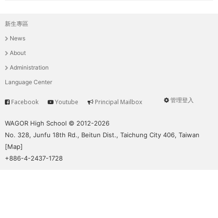
新生專區
主
News
選
About
單
Administration
Language Center
管理登入
Facebook
Youtube
Principal Mailbox
Service
User
menu
WAGOR High School © 2012-2026
No. 328, Junfu 18th Rd., Beitun Dist., Taichung City 406, Taiwan
[
Map
]
+886-4-2437-1728