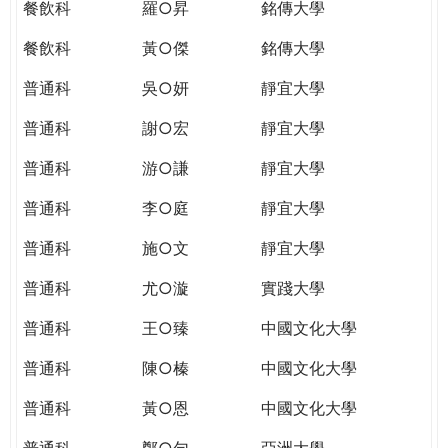
餐飲科
羅○昇
銘傳大學
餐飲科
黃○傑
銘傳大學
普通科
吳○妍
靜宜大學
普通科
謝○宏
靜宜大學
普通科
游○謙
靜宜大學
普通科
李○庭
靜宜大學
普通科
施○文
靜宜大學
普通科
尤○漩
實踐大學
普通科
王○臻
中國文化大學
普通科
陳○榛
中國文化大學
普通科
黃○恩
中國文化大學
普通科
鄭○勻
亞洲大學