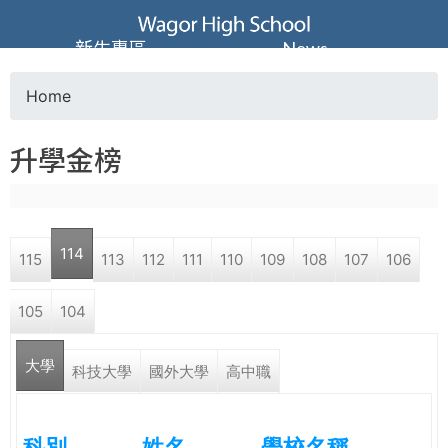
Jump to navigation
葳
新生專區
News
格
Home
Y
高
升學金榜
o
級
u
中
114
115
113
112
111
110
109
108
107
106
a
學
105
104
r
葳
大學
e
科技大學
國外大學
高中職
格
國
h
際．
科別
姓名
學校名稱
國