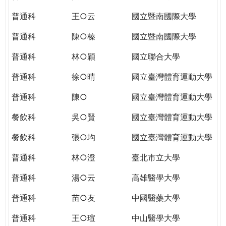
THE
WORLD
普通科
王○云
國立暨南國際大學
TOMORROW
普通科
陳○榛
國立暨南國際大學
PUTTING
YOU
普通科
林○穎
國立聯合大學
ON
THE
普通科
徐○晴
國立臺灣體育運動大學
PATH
普通科
陳○
國立臺灣體育運動大學
TO
GLOBAL
餐飲科
吳○賢
國立臺灣體育運動大學
CITIZENSHIP
餐飲科
張○均
國立臺灣體育運動大學
普通科
林○澄
臺北市立大學
普通科
湯○云
高雄醫學大學
普通科
苗○友
中國醫藥大學
普通科
王○瑄
中山醫學大學