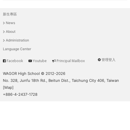
新生專區
主
News
選
About
單
Administration
Language Center
管理登入
Facebook
Youtube
Principal Mailbox
Service
User
menu
WAGOR High School © 2012-2026
No. 328, Junfu 18th Rd., Beitun Dist., Taichung City 406, Taiwan
[
Map
]
+886-4-2437-1728