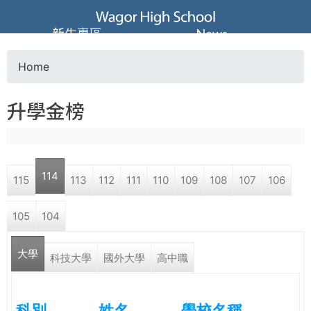
Jump to navigation
葳
新生專區
News
格
Home
Y
高
升學金榜
o
級
u
中
114
115
113
112
111
110
109
108
107
106
a
學
105
104
r
葳
大學
e
科技大學
國外大學
高中職
格
國
h
際．
科別
姓名
學校名稱
國