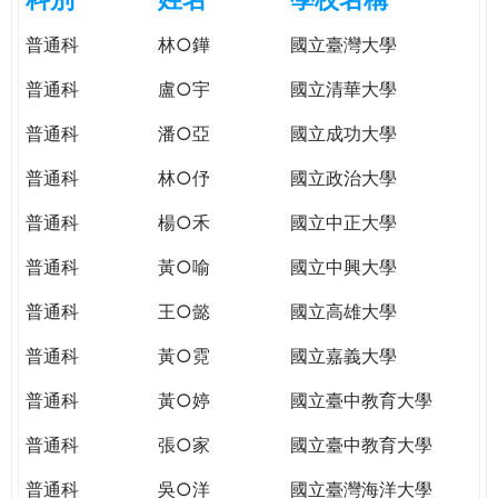
e
際
普通科
林○鏵
國立臺灣大學
葳
r
格。
普通科
盧○宇
國立清華大學
培
e
養
普通科
潘○亞
國立成功大學
具
普通科
林○伃
國立政治大學
國
際
普通科
楊○禾
國立中正大學
移
動
普通科
黃○喻
國立中興大學
力
普通科
王○懿
國立高雄大學
的
世
普通科
黃○霓
國立嘉義大學
界
公
普通科
黃○婷
國立臺中教育大學
民。
普通科
張○家
國立臺中教育大學
WAGOR
TODAY
普通科
吳○洋
國立臺灣海洋大學