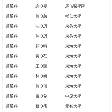
普通科
謝○旻
馬偕醫學院
普通科
何○慈
輔仁大學
普通科
沈○恩
東吳大學
普通科
陳○恩
東吳大學
普通科
顧○晴
東海大學
普通科
黃○芢
東海大學
普通科
王○凱
東海大學
普通科
林○妍
東海大學
普通科
何○儀
東海大學
普通科
羅○希
中原大學
普通科
蔡○霈
元智大學