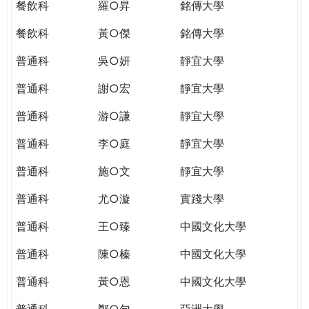
餐飲科
羅○昇
銘傳大學
餐飲科
黃○傑
銘傳大學
普通科
吳○妍
靜宜大學
普通科
謝○宏
靜宜大學
普通科
游○謙
靜宜大學
普通科
李○庭
靜宜大學
普通科
施○文
靜宜大學
普通科
尤○漩
實踐大學
普通科
王○臻
中國文化大學
普通科
陳○榛
中國文化大學
普通科
黃○恩
中國文化大學
普通科
鄭○勻
亞洲大學