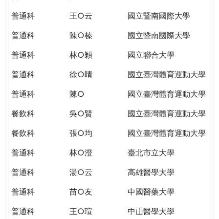
THE
WORLD
普通科
王○云
國立暨南國際大學
TOMORROW
普通科
陳○榛
國立暨南國際大學
PUTTING
YOU
普通科
林○穎
國立聯合大學
ON
THE
普通科
徐○晴
國立臺灣體育運動大學
PATH
普通科
陳○
國立臺灣體育運動大學
TO
GLOBAL
餐飲科
吳○賢
國立臺灣體育運動大學
CITIZENSHIP
餐飲科
張○均
國立臺灣體育運動大學
普通科
林○澄
臺北市立大學
普通科
湯○云
高雄醫學大學
普通科
苗○友
中國醫藥大學
普通科
王○瑄
中山醫學大學