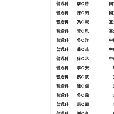
THE
普通科
廖○勝
國
WORLD
普通科
陳○閔
國
TOMORROW
PUTTING
普通科
馮○憲
臺
YOU
普通科
黃○恩
臺
ON
THE
普
通科
吳○洋
中
PATH
普通科
蕭○菲
中
TO
GLOBAL
普通科
徐○丞
中
CITIZENSHIP
普通科
李○安
普通科
蔡○葳
普通科
陳○傑
普通科
吳○霖
普通科
馬○閎
普通科
謝○享