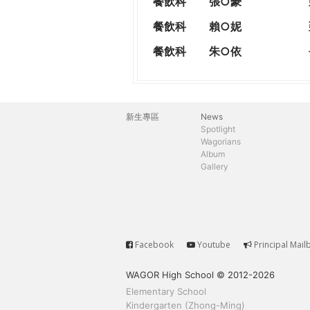
餐飲科
張○豪
餐飲科
賴○妮
餐飲科
朱○依
新生專區
News
主
Spotlight
Wagorians
選
Album
Gallery
單
Facebook
Youtube
Principal Mail
Service
WAGOR High School © 2012-2026
Elementary School
Kindergarten (Zhong-Ming)