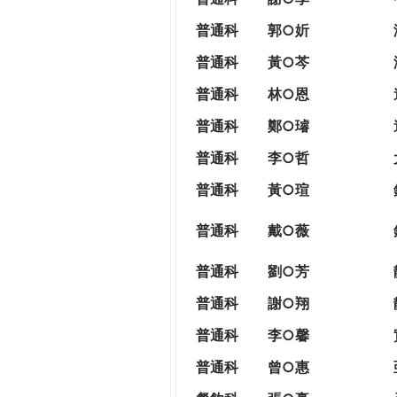
普通科
郭○妡
普通科
黃○芩
普通科
林○恩
普通科
鄭○璿
普通科
李○哲
普通科
黃○瑄
普通科
戴○薇
普通科
劉○芳
普通科
謝○翔
普通科
李○馨
普通科
曾○惠