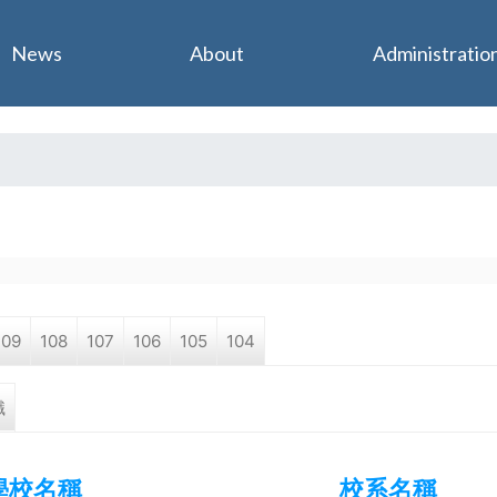
Jump to navigation
News
About
Administratio
109
108
107
106
105
104
職
學校名稱
校系名稱