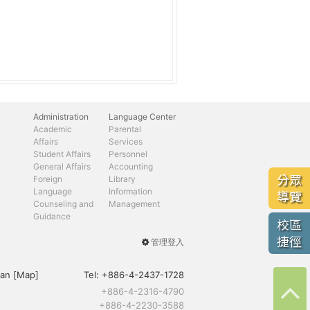
Administration
Language Center
Academic
Parental
Affairs
Services
Student Affairs
Personnel
General Affairs
Accounting
分眾
Foreign
Library
Language
Information
導覽
Counseling and
Management
Guidance
校區
捷徑
管理登入
User
menu
an [
Map
]
Tel:
+886-4-2437-1728
+886-4-2316-4790
+886-4-2230-3588