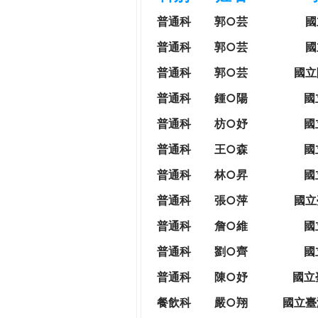
h
際
普通科
郭○芸
國
葳
e
普通科
郭○芸
國
格。
培
普通科
郭○芸
國立
r
養
普通科
鍾○陽
國
具
e
國
普通科
枋○妤
國
際
普通科
王○森
國
移
動
普通科
林○昇
國
力
普通科
張○萍
國立
的
世
普通科
詹○維
國
界
普通科
劉○齊
國
公
民。
普通科
陳○妤
國立
WAGOR
餐飲科
嚴○翔
國立
臺
TODAY