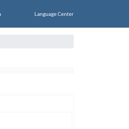
n
Language Center