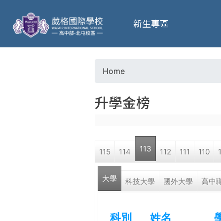
葳
新生專區
格
高
Home
Y
級
升學金榜
o
中
u
學
113
115
114
112
111
110
a
葳
大學
r
科技大學
國外大學
高中
格
國
e
際．
科別
姓名
國