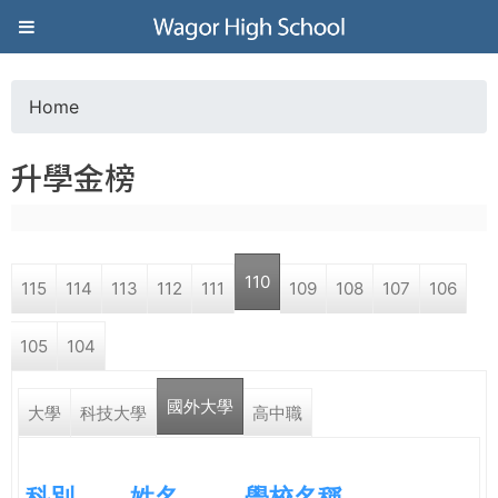
Jump to navigation
葳
格
Home
Y
高
升學金榜
o
級
u
中
110
115
114
113
112
111
109
108
107
106
a
學
105
104
r
葳
國外大學
e
大學
科技大學
高中職
格
國
h
際．
科別
姓名
學校名稱
國