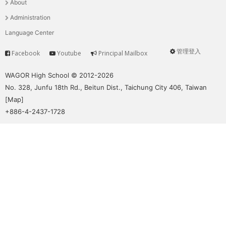
About
單
Administration
Language Center
管理登入
Facebook
Youtube
Principal Mailbox
Service
User
menu
WAGOR High School © 2012-2026
No. 328, Junfu 18th Rd., Beitun Dist., Taichung City 406, Taiwan
[
Map
]
+886-4-2437-1728