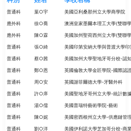
e
際
普通科
葉○宇
美國亞利桑那州立大學商學院
葳
r
格。
應外科
徐○喬
澳洲皇家墨爾本理工大學(雙聯學
培
e
養
應外科
陳○霖
美國加州聖荷西州立大學(雙聯學
具
普通科
張○綺
美國印第安納大學與普渡大學印
國
際
普通科
蔡○茜
美國加州大學聖地牙哥分校-認
移
動
普通科
鄭○恩
英國倫敦大學金匠學院-國際認
力
普通科
周○安
英國謝菲爾德大學-牙醫外科
的
世
普通科
許○庠
美國聖地牙哥州立大學-統計數
界
公
普通科
湯○儒
美國普瑞特藝術學院-藝術
民。
普通科
陳○妮
美國密西根州立大學-供應鏈管
WAGOR
TODAY
普通科
劉○洋
美國伊利諾大學芝加哥分校-商