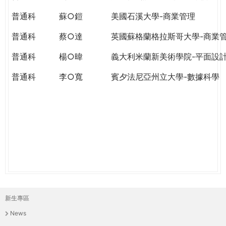
THE
WORLD
普通科
蘇○鎧
美國石溪大學-商業管理
TOMORROW
普通科
蔡○達
英國蘇格蘭格拉斯哥大學-商業
PUTTING
YOU
普通科
楊○暐
義大利米蘭新美術學院-平面設
ON
THE
普通科
李○寬
賓夕法尼亞州立大學-數據科學
PATH
TO
GLOBAL
CITIZENSHIP
新生專區
主
News
選