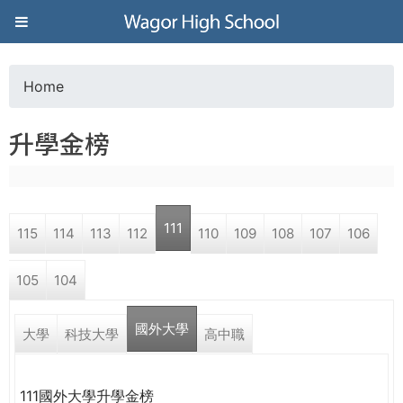
Jump to navigation
葳
格
Home
Y
高
升學金榜
o
級
u
中
111
115
114
113
112
110
109
108
107
106
a
學
105
104
r
葳
國外大學
e
大學
科技大學
高中職
格
國
h
際．
111國外大學升學金榜
國