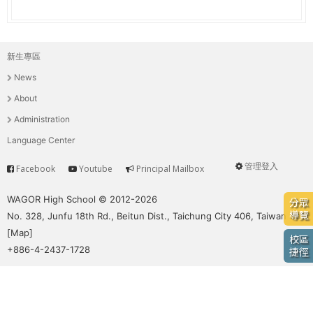
e
際
葳
r
格。
新生專區
主
培
e
News
養
選
具
About
國
單
Administration
際
Language Center
移
動
管理登入
Facebook
Youtube
Principal Mailbox
Service
User
力
的
menu
WAGOR High School © 2012-2026
分眾
世
導覽
No. 328, Junfu 18th Rd., Beitun Dist., Taichung City 406, Taiwan
界
[
Map
]
校區
公
+886-4-2437-1728
捷徑
民。
WAGOR
TODAY