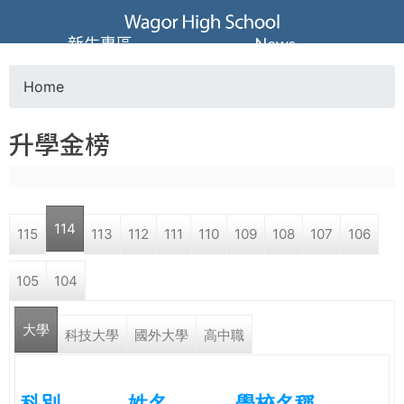
Jump to navigation
葳
新生專區
News
格
Home
Y
高
升學金榜
o
級
u
中
114
115
113
112
111
110
109
108
107
106
a
學
105
104
r
葳
大學
e
科技大學
國外大學
高中職
格
國
h
際．
科別
姓名
學校名稱
國