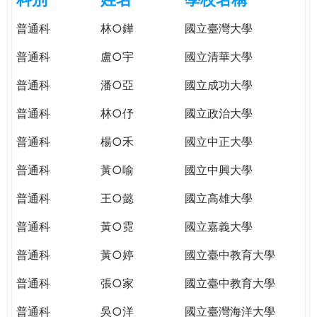
e
際
普通科
林○鏵
國立臺灣大學
葳
r
格。
普通科
盧○宇
國立清華大學
培
e
養
普通科
潘○亞
國立成功大學
具
普通科
林○伃
國立政治大學
國
際
普通科
楊○禾
國立中正大學
移
動
普通科
黃○喻
國立中興大學
力
普通科
王○懿
國立高雄大學
的
世
普通科
黃○霓
國立嘉義大學
界
公
普通科
黃○婷
國立臺中教育大學
民。
普通科
張○家
國立臺中教育大學
WAGOR
TODAY
普通科
吳○洋
國立臺灣海洋大學