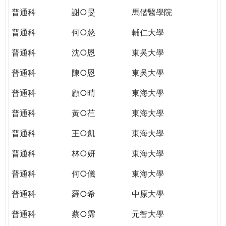
普通科
謝○旻
馬偕醫學院
普通科
何○慈
輔仁大學
普通科
沈○恩
東吳大學
普通科
陳○恩
東吳大學
普通科
顧○晴
東海大學
普通科
黃○芢
東海大學
普通科
王○凱
東海大學
普通科
林○妍
東海大學
普通科
何○儀
東海大學
普通科
羅○希
中原大學
普通科
蔡○霈
元智大學