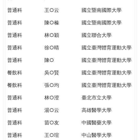
THE
WORLD
普通科
王○云
國立暨南國際大學
TOMORROW
普通科
陳○榛
國立暨南國際大學
PUTTING
YOU
普通科
林○穎
國立聯合大學
ON
THE
普通科
徐○晴
國立臺灣體育運動大學
PATH
普通科
陳○
國立臺灣體育運動大學
TO
GLOBAL
餐飲科
吳○賢
國立臺灣體育運動大學
CITIZENSHIP
餐飲科
張○均
國立臺灣體育運動大學
普通科
林○澄
臺北市立大學
普通科
湯○云
高雄醫學大學
普通科
苗○友
中國醫藥大學
普通科
王○瑄
中山醫學大學