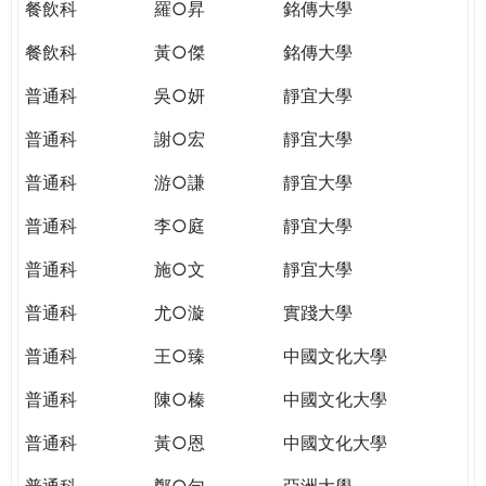
餐飲科
羅○昇
銘傳大學
餐飲科
黃○傑
銘傳大學
普通科
吳○妍
靜宜大學
普通科
謝○宏
靜宜大學
普通科
游○謙
靜宜大學
普通科
李○庭
靜宜大學
普通科
施○文
靜宜大學
普通科
尤○漩
實踐大學
普通科
王○臻
中國文化大學
普通科
陳○榛
中國文化大學
普通科
黃○恩
中國文化大學
普通科
鄭○勻
亞洲大學