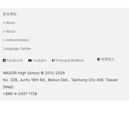
新生專區
主
News
選
About
單
Administration
Language Center
管理登入
Facebook
Youtube
Principal Mailbox
Service
User
menu
WAGOR High School © 2012-2026
No. 328, Junfu 18th Rd., Beitun Dist., Taichung City 406, Taiwan
[
Map
]
+886-4-2437-1728