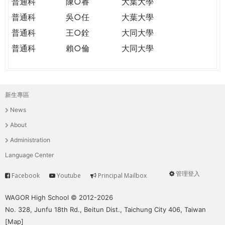
普通科
陳○睿
大葉大學
普通科
吳○任
大葉大學
普通科
王○銓
大同大學
普通科
賴○倫
大同大學
新生專區
主
News
選
About
單
Administration
Language Center
管理登入
Facebook
Youtube
Principal Mailbox
Service
User
menu
WAGOR High School © 2012-2026
No. 328, Junfu 18th Rd., Beitun Dist., Taichung City 406, Taiwan
[
Map
]