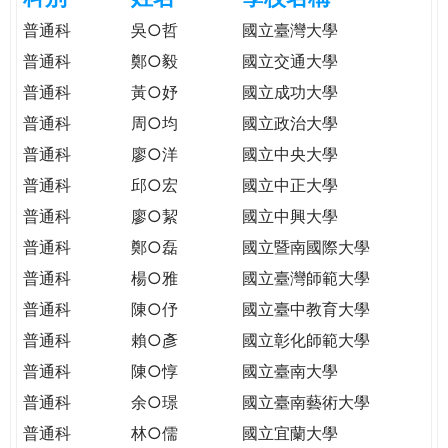
e
際
普通科
吳○哲
國立臺灣大學
葳
普通科
鄭○毅
國立交通大學
r
格。
普通科
黃○妤
國立成功大學
培
e
養
普通科
周○均
國立政治大學
具
普通科
廖○洋
國立中央大學
國
普通科
邱○宏
國立中正大學
際
移
普通科
廖○絜
國立中興大學
動
普通科
鄭○磊
國立暨南國際大學
力
普通科
楊○雅
國立臺灣師範大學
的
世
普通科
陳○伃
國立臺中教育大學
界
普通科
賴○彥
國立彰化師範大學
公
普通科
陳○惇
國立臺南大學
民。
普通科
余○璟
國立臺南藝術大學
WAGOR
TODAY
普通科
林○儒
國立宜蘭大學