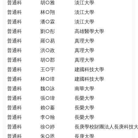
普通科
胡○雅
淡江大學
普通科
林○翔
淡江大學
普通科
潘○霖
淡江大學
普通科
劉○彤
高雄醫學大學
普通科
羅○易
真理大學
普通科
洪○政
真理大學
普通科
胡○郡
真理大學
普通科
王○宇
建國科技大學
普通科
林○璋
建國科技大學
普通科
魏○詠
南華大學
普通科
張○瑋
長榮大學
普通科
賴○蓁
長榮大學
普通科
李○翰
長榮大學
普通科
徐○婷
長庚學校財團法人長庚科技
普通科
朱○恩
長庚大學