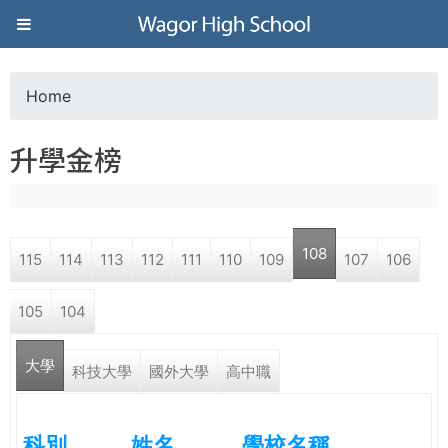
Jump to navigation
葳
格
Home
Y
高
升學金榜
o
級
u
中
108
115
114
113
112
111
110
109
107
106
a
學
105
104
r
葳
大學
e
科技大學
國外大學
高中職
格
國
h
際．
科別
姓名
學校名稱
國