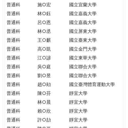
THE
普通科
施○宏
國立宜蘭大學
WORLD
普通科
林○鈺
國立嘉義大學
TOMORROW
PUTTING
普通科
呂○恩
國立嘉義大學
YOU
普通科
林○丞
國立屏東大學
ON
普通科
王○麒
國立臺東大學
THE
普通科
高○凱
國立金門大學
PATH
TO
普通科
江○諺
國立東華大學
GLOBAL
普通科
吳○庭
國立聯合大學
CITIZENSHIP
普通科
劉○昱
國立聯合大學
普通科
趙○勛
國立臺灣體育運動大學
普通科
陳○芬
靜宜大學
普通科
林○晨
靜宜大學
普通科
賴○欣
靜宜大學
普通科
許○劼
靜宜大學