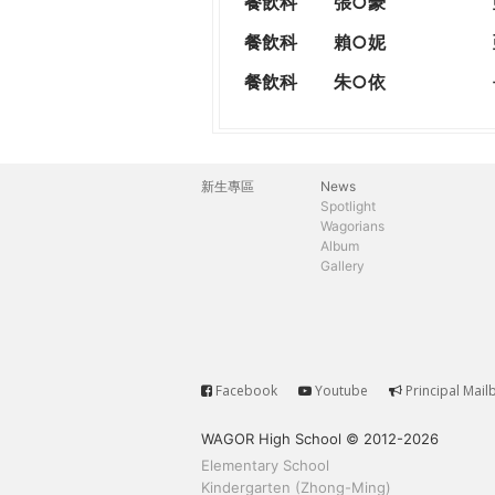
餐飲科
張○豪
餐飲科
賴○妮
餐飲科
朱○依
新生專區
News
主
Spotlight
Wagorians
選
Album
Gallery
單
Facebook
Youtube
Principal Mail
Service
WAGOR High School © 2012-2026
Elementary School
Kindergarten (Zhong-Ming)