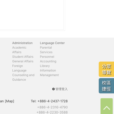
Administration
Language Center
Academic
Parental
Affairs
Services
Student Affairs
Personnel
General Affairs
Accounting
分眾
Foreign
Library
Language
Information
導覽
Counseling and
Management
Guidance
校區
捷徑
管理登入
User
menu
an [
Map
]
Tel:
+886-4-2437-1728
+886-4-2316-4790
+886-4-2230-3588