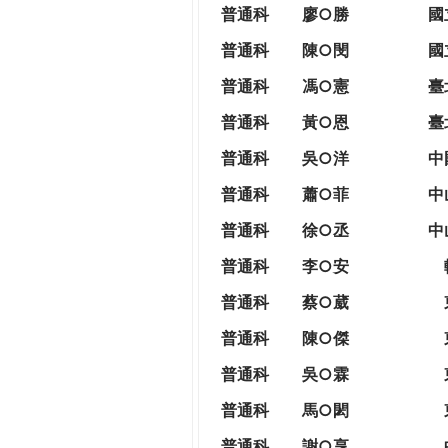
THE
普通科
廖○勝
國
WORLD
普通科
陳○閔
國
TOMORROW
PUTTING
普通科
馮○憲
臺
YOU
普通科
黃○恩
臺
ON
THE
普
通科
吳○洋
中
PATH
普通科
蕭○菲
中
TO
GLOBAL
普通科
徐○丞
中
CITIZENSHIP
普通科
李○安
普通科
蔡○葳
普通科
陳○傑
普通科
吳○霖
普通科
馬○閎
普通科
謝○享