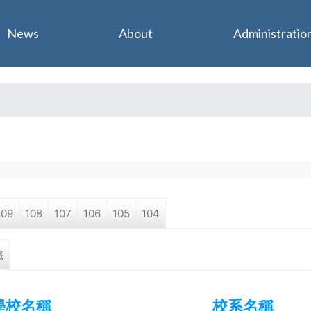
Jump to navigation
News
About
Administratio
109
108
107
106
105
104
職
學校名稱
校系名稱