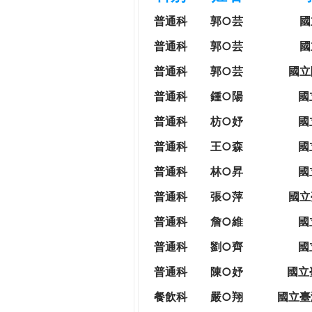
h
際
普通科
郭○芸
國
葳
e
普通科
郭○芸
國
格。
培
普通科
郭○芸
國立
r
養
普通科
鍾○陽
國
具
e
國
普通科
枋○妤
國
際
普通科
王○森
國
移
動
普通科
林○昇
國
力
普通科
張○萍
國立
的
世
普通科
詹○維
國
界
普通科
劉○齊
國
公
民。
普通科
陳○妤
國立
WAGOR
餐飲科
嚴○翔
國立
臺
TODAY