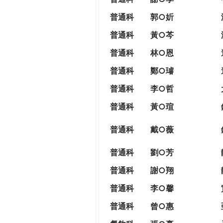
普通科
郭○妡
普通科
黃○芩
普通科
林○恩
普通科
鄭○璿
普通科
李○哲
普通科
黃○瑄
普通科
戴○薇
普通科
劉○芳
普通科
謝○翔
普通科
李○馨
普通科
曾○惠