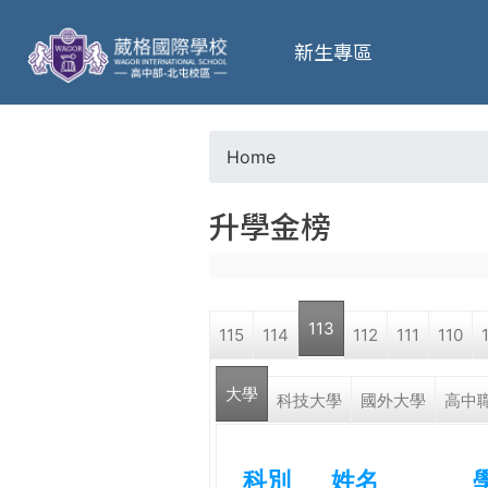
葳
新生專區
格
高
Home
Y
級
升學金榜
o
中
u
學
113
115
114
112
111
110
a
葳
大學
r
科技大學
國外大學
高中
格
國
e
際．
科別
姓名
國