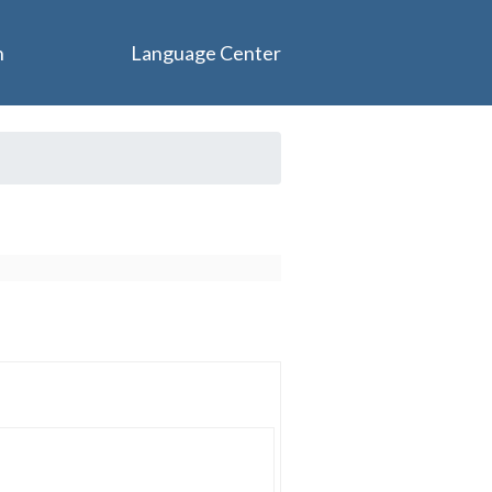
n
Language Center