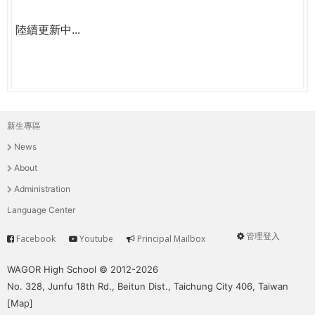
陸續更新中...
新生專區
主
News
選
About
單
Administration
Language Center
管理登入
Facebook
Youtube
Principal Mailbox
Service
User
menu
WAGOR High School © 2012-2026
No. 328, Junfu 18th Rd., Beitun Dist., Taichung City 406, Taiwan
[
Map
]