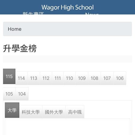
Jump to navigation
葳
新生專區
News
格
Home
Y
高
升學金榜
o
級
u
中
115
114
113
112
111
110
109
108
107
106
a
學
105
104
r
葳
大學
e
科技大學
國外大學
高中職
格
國
h
際．
國