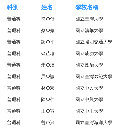
e
際
科別
姓名
學校名稱
葳
r
普通科
簡○伃
國立臺灣大學
格。
培
普通科
蔡○蓁
國立清華大學
e
養
具
普通科
謝○平
國立陽明交通大學
國
普通科
○芷瑜
國立成功大學
際
移
普通科
朱○臻
國立政治大學
動
力
普通科
吳○諭
國立臺灣師範大學
的
普通科
林○宏
國立中興大學
世
界
普通科
陳○仁
國立中興大學
公
民。
普通科
王○宣
國立中正大學
WAGOR
普通科
曾○涵
國立臺灣海洋大學
TODAY