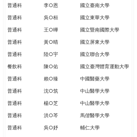
THE
普通科
李○恩
國立臺南大學
WORLD
TOMORROW
普通科
吳○桓
國立東華大學
PUTTING
普通科
王○曄
國立暨南國際大學
YOU
ON
普通科
黃○晴
國立屏東大學
THE
PATH
普通科
陸○宇
國立聯合大學
TO
餐飲科
陳○佑
國立臺灣體育運動大學
GLOBAL
CITIZENSHIP
普通科
賴○臻
中國醫藥大學
普通科
沈○筑
中山醫學大學
普通科
楊○芝
中山醫學大學
普通科
洪○芩
馬偕醫學大學
普通科
吳○妤
輔仁大學