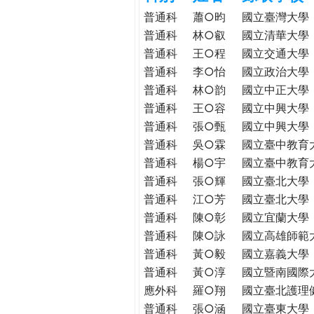
h
際
普通科
蕭○昀
國立臺灣大學
葳
普通科
林○叡
國立清華大學
e
格。
普通科
王○程
國立交通大學
培
普通科
李○怡
國立政治大學
r
養
普通科
林○韵
國立中正大學
具
普通科
王○容
國立中興大學
e
國
普通科
張○甄
國立中興大學
際
普通科
吳○霖
國立臺中教育
移
普通科
楊○宇
國立臺中教育
動
普通科
張○輝
國立臺北大學
力
普通科
江○芳
國立臺北大學
的
世
普通科
陳○彰
國立宜蘭大學
界
普通科
陳○詠
國立高雄師範
公
普通科
黃○毅
國立嘉義大學
民。
普通科
黃○淳
國立暨南國際
WAGOR
應外科
羅○翔
國立臺北護理
TODAY
普通科
張○涵
國立臺東大學