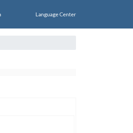
n
Language Center