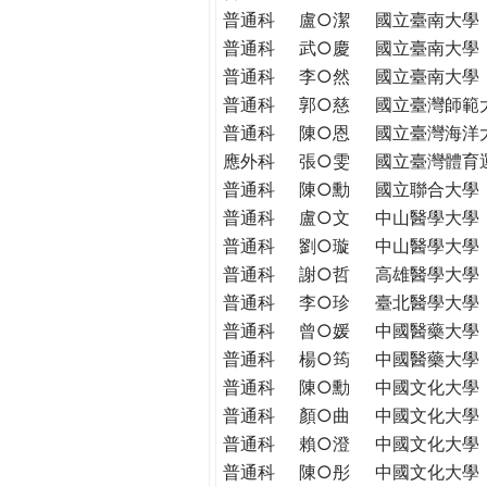
THE
普通科
盧○潔
國立臺南大學
WORLD
普通科
武○慶
國立臺南大學
TOMORROW
普通科
李○然
國立臺南大學
PUTTING
普通科
郭○慈
國立臺灣師範
YOU
普通科
陳○恩
國立臺灣海洋
ON
應外科
張○雯
國立臺灣體育
THE
PATH
普通科
陳○勳
國立聯合大學
TO
普通科
盧○文
中山醫學大學
GLOBAL
普通科
劉○璇
中山醫學大學
CITIZENSHIP
普通科
謝○哲
高雄醫學大學
普通科
李○珍
臺北醫學大學
普通科
曾○媛
中國醫藥大學
普通科
楊○筠
中國醫藥大學
普通科
陳○勳
中國文化大學
普通科
顏○曲
中國文化大學
普通科
賴○澄
中國文化大學
普通科
陳○彤
中國文化大學