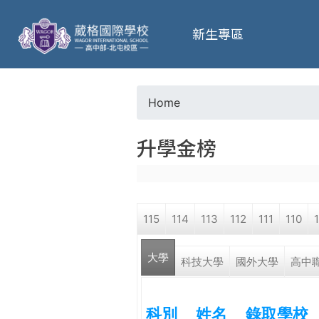
葳
新生專區
格
高
Home
Y
級
升學金榜
o
中
u
學
115
114
113
112
111
110
a
葳
大學
r
科技大學
國外大學
高中
格
國
e
際．
科別
姓名
錄取學校
國