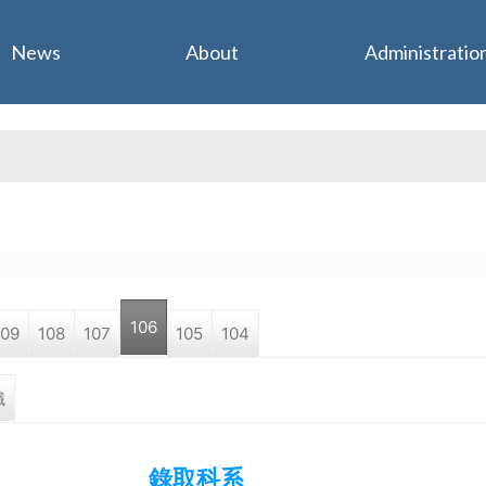
Jump to navigation
News
About
Administratio
106
109
108
107
105
104
職
錄取科系