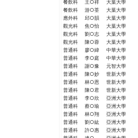
餐飲科
王○祥
大葉大學
餐飲科
游○荃
大葉大學
應外科
邱○韻
大葉大學
觀光科
焦○怡
大葉大學
觀光科
劉○志
大葉大學
觀光科
陳○蓉
大葉大學
普通科
廖○緯
中華大學
普通科
李○庭
中華大學
普通科
謝○豫
元智大學
普通科
陳○妙
世新大學
普通科
林○恩
世新大學
普通科
陳○君
世新大學
普通科
李○欣
亞洲大學
普通科
蔡○瑜
亞洲大學
普通科
林○翔
亞洲大學
普通科
劉○紘
亞洲大學
普通科
許○惠
亞洲大學
普通科
連○
亞洲大學