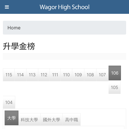
Jump to navigation
葳
格
Home
Y
高
升學金榜
o
級
u
中
106
115
114
113
112
111
110
109
108
107
a
學
105
r
葳
104
e
格
國
大學
h
科技大學
國外大學
高中職
際．
國