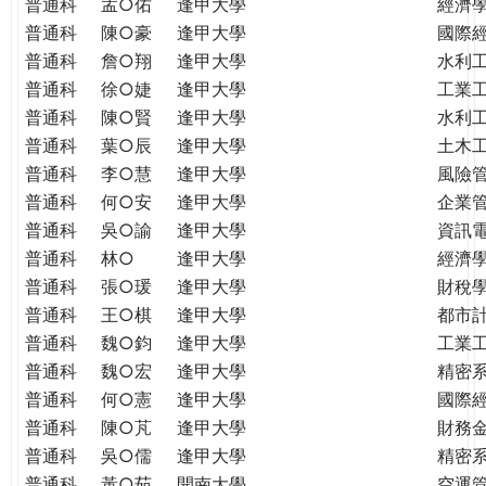
普通科
孟○佑
逢甲大學
經濟
普通科
陳○豪
逢甲大學
國際
普通科
詹○翔
逢甲大學
水利
普通科
徐○婕
逢甲大學
工業
普通科
陳○賢
逢甲大學
水利
普通科
葉○辰
逢甲大學
土木
普通科
李○慧
逢甲大學
風險
普通科
何○安
逢甲大學
企業
普通科
吳○諭
逢甲大學
資訊
普通科
林○
逢甲大學
經濟
普通科
張○瑗
逢甲大學
財稅
普通科
王○棋
逢甲大學
都市
普通科
魏○鈞
逢甲大學
工業
普通科
魏○宏
逢甲大學
精密
普通科
何○憲
逢甲大學
國際
普通科
陳○芃
逢甲大學
財務
普通科
吳○儒
逢甲大學
精密
普通科
黃○茹
開南大學
空運