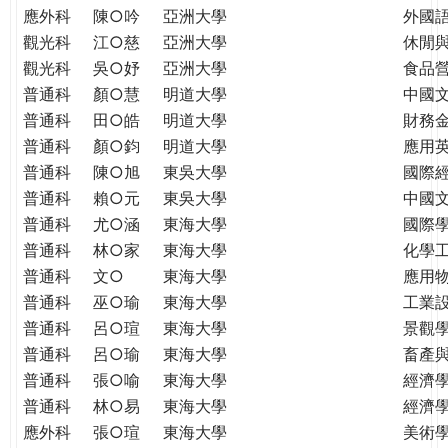
應外科
陳○吟
亞洲大學
外國
觀光科
江○慈
亞洲大學
休閒
觀光科
吳○妤
亞洲大學
食品
普通科
顏○慧
明道大學
中國
普通科
田○皓
明道大學
財務
普通科
顏○鈞
明道大學
應用
普通科
陳○旭
東吳大學
國際
普通科
賴○元
東吳大學
中國
普通科
尤○涵
東海大學
國際學
普通科
林○家
東海大學
化學
普通科
文○
東海大學
應用
普通科
巫○瑜
東海大學
工業
普通科
呂○瑄
東海大學
景觀
普通科
呂○瑜
東海大學
畜產
普通科
張○喻
東海大學
經濟
普通科
林○易
東海大學
經濟
應外科
張○瑄
東海大學
美術