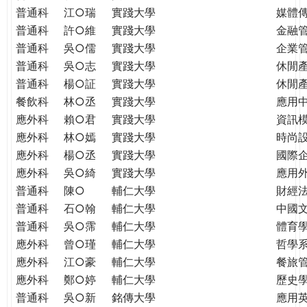
普通科
江○瑞
實踐大學
媒體
普通科
許○維
實踐大學
金融
普通科
吳○儒
實踐大學
企業
普通科
吳○志
實踐大學
休閒
普通科
楊○証
實踐大學
休閒
餐飲科
林○丞
實踐大學
應用
應外科
賴○君
實踐大學
資訊
應外科
林○嫣
實踐大學
時尚
應外科
楊○丞
實踐大學
國際
應外科
吳○綺
實踐大學
應用
普通科
陳○
輔仁大學
財經
普通科
石○翰
輔仁大學
中國
普通科
吳○霈
輔仁大學
體育
應外科
曾○瑾
輔仁大學
哲學
應外科
江○豪
輔仁大學
餐旅
應外科
鄭○婷
輔仁大學
歷史
普通科
吳○新
銘傳大學
應用