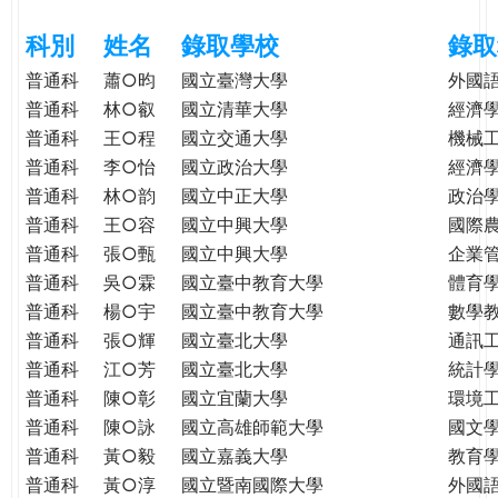
e
際
科別
姓名
錄取學校
錄取
葳
r
格。
普通科
蕭○昀
國立臺灣大學
外國
培
普通科
林○叡
國立清華大學
經濟
e
養
普通科
王○程
國立交通大學
機械
具
普通科
李○怡
國立政治大學
經濟
國
普通科
林○韵
國立中正大學
政治
際
普通科
王○容
國立中興大學
國際
移
普通科
張○甄
國立中興大學
企業
動
普通科
吳○霖
國立臺中教育大學
體育
力
普通科
楊○宇
國立臺中教育大學
數學
的
普通科
張○輝
國立臺北大學
通訊
世
普通科
江○芳
國立臺北大學
統計
界
公
普通科
陳○彰
國立宜蘭大學
環境
民。
普通科
陳○詠
國立高雄師範大學
國文
WAGOR
普通科
黃○毅
國立嘉義大學
教育
TODAY
普通科
黃○淳
國立暨南國際大學
外國