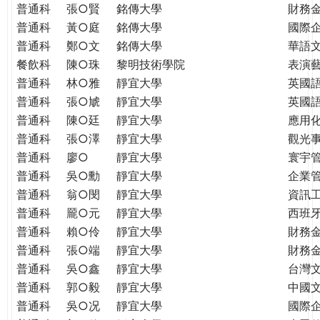
普通科
張○賢
銘傳大學
財務
普通科
黃○庭
銘傳大學
國際
普通科
鄭○文
銘傳大學
華語
餐飲科
陳○珠
黎明技術學院
表演
普通科
林○雅
靜宜大學
英國
普通科
張○虓
靜宜大學
英國
普通科
陳○廷
靜宜大學
應用
普通科
張○澤
靜宜大學
觀光
普通科
廖○
靜宜大學
寰宇
普通科
吳○勳
靜宜大學
企業
普通科
翁○閔
靜宜大學
資訊
普通科
龎○元
靜宜大學
西班
普通科
賴○伶
靜宜大學
財務
普通科
張○端
靜宜大學
財務
普通科
吳○鑫
靜宜大學
台灣
普通科
郭○毅
靜宜大學
中國
普通科
吳○况
靜宜大學
國際企