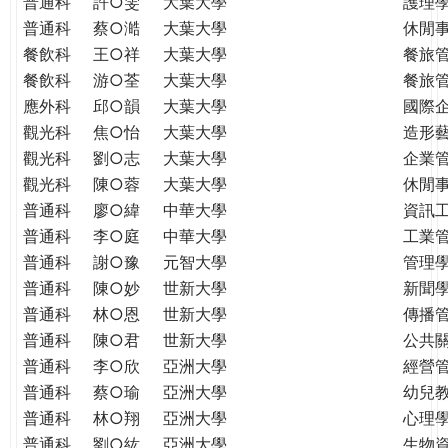
普通科
許○雯
大葉大學
護理
普通科
蔡○澔
大葉大學
休閒
餐飲科
王○祥
大葉大學
餐旅
餐飲科
游○荃
大葉大學
餐旅
應外科
邱○韻
大葉大學
國際
觀光科
焦○怡
大葉大學
造形
觀光科
劉○志
大葉大學
企業
觀光科
陳○蓉
大葉大學
休閒
普通科
廖○緯
中華大學
資訊
普通科
李○庭
中華大學
工業
普通科
謝○豫
元智大學
管理學
普通科
陳○妙
世新大學
新聞
普通科
林○恩
世新大學
傳播
普通科
陳○君
世新大學
公共
普通科
李○欣
亞洲大學
經營
普通科
蔡○瑜
亞洲大學
幼兒
普通科
林○翔
亞洲大學
心理
普通科
劉○紘
亞洲大學
生物