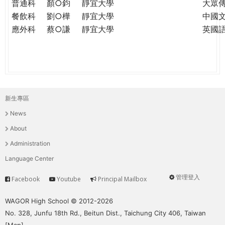
普通科
顏○鈞
靜宜大學
大眾
餐飲科
劉○樺
靜宜大學
中國
應外科
蔡○謙
靜宜大學
英國
新生專區
主
News
選
About
單
Administration
Language Center
管理登入
Facebook
Youtube
Principal Mailbox
Service
User
menu
WAGOR High School © 2012-2026
No. 328, Junfu 18th Rd., Beitun Dist., Taichung City 406, Taiwan
[
Map
]