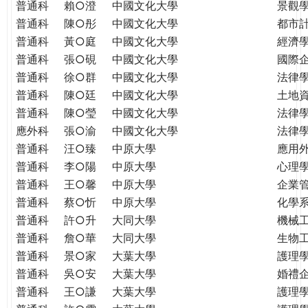
普通科
賴○澄
中國文化大學
景觀
普通科
陳○彤
中國文化大學
都市
普通科
黃○庭
中國文化大學
經濟
普通科
張○硯
中國文化大學
國際
普通科
徐○群
中國文化大學
法律
普通科
陳○廷
中國文化大學
土地
普通科
陳○瑩
中國文化大學
法律
應外科
張○渝
中國文化大學
法律
普通科
汪○臻
中原大學
應用
普通科
李○陽
中原大學
心理
普通科
王○馨
中原大學
企業
普通科
蔡○忻
中原大學
化學
普通科
許○升
大同大學
機械
普通科
詹○華
大同大學
生物
普通科
景○家
大葉大學
護理
普通科
吳○安
大葉大學
婚禮
普通科
王○謙
大葉大學
護理