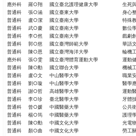
THE
應外科
羅○翔
國立臺北護理健康大學
生死
WORLD
普通科
張○涵
國立臺東大學
身心
TOMORROW
普通科
盧○潔
國立臺南大學
特殊
PUTTING
普通科
武○慶
國立臺南大學
數位
YOU
普通科
李○然
國立臺南大學
戲劇創
ON
普通科
郭○慈
國立臺灣師範大學
華語
THE
普通科
陳○恩
國立臺灣海洋大學
輪機
PATH
應外科
張○雯
國立臺灣體育運動大學
運動
TO
GLOBAL
普通科
陳○勳
國立聯合大學
機械
CITIZENSHIP
普通科
盧○文
中山醫學大學
職業
普通科
劉○璇
中山醫學大學
醫學
普通科
謝○哲
高雄醫學大學
運動
普通科
李○珍
臺北醫學大學
牙體
普通科
曾○媛
中國醫藥大學
公共
普通科
楊○筠
中國醫藥大學
護理
普通科
陳○勳
中國文化大學
光電
普通科
顏○曲
中國文化大學
勞工