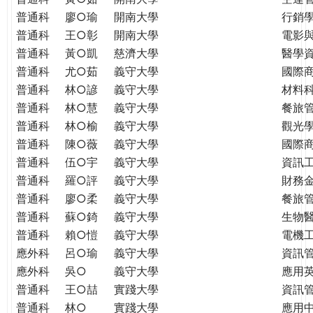
普通科
廖○瑜
開南大學
行銷
普通科
王○彰
開南大學
電影
普通科
黃○凱
慈濟大學
醫學
普通科
尤○茹
義守大學
國際
普通科
林○諺
義守大學
材料
普通科
林○慧
義守大學
餐旅
普通科
林○榆
義守大學
觀光
普通科
陳○薇
義守大學
國際
普通科
伍○宇
義守大學
資訊
普通科
羅○評
義守大學
財務
普通科
廖○柔
義守大學
餐旅
普通科
蘇○錡
義守大學
生物
普通科
賴○愷
義守大學
電機
應外科
呂○瑜
義守大學
資訊
應外科
吳○
義守大學
應用
普通科
王○喆
實踐大學
資訊
普通科
林○
實踐大學
應用