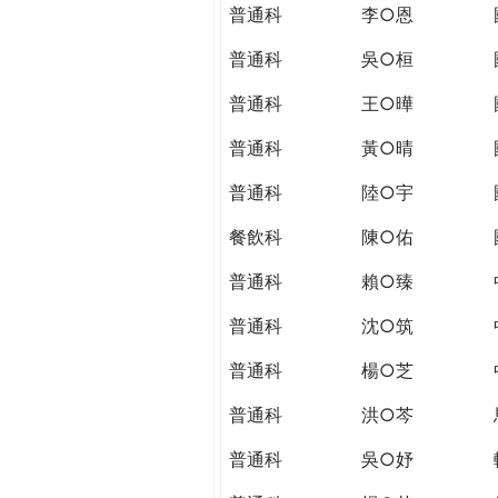
THE
普通科
李○恩
WORLD
TOMORROW
普通科
吳○桓
PUTTING
普通科
王○曄
YOU
ON
普通科
黃○晴
THE
PATH
普通科
陸○宇
TO
餐飲科
陳○佑
GLOBAL
CITIZENSHIP
普通科
賴○臻
普通科
沈○筑
普通科
楊○芝
普通科
洪○芩
普通科
吳○妤