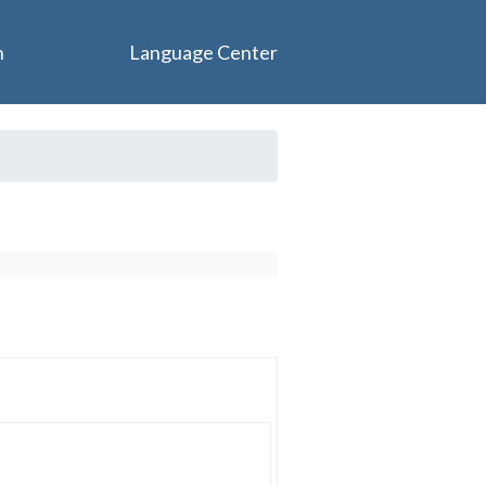
n
Language Center