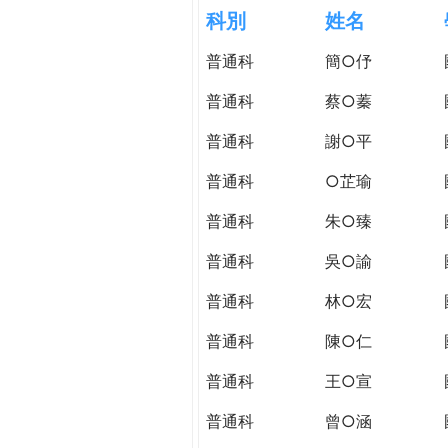
h
科別
姓名
際
葳
普通科
簡○伃
e
格。
培
普通科
蔡○蓁
r
養
具
普通科
謝○平
e
國
普通科
○芷瑜
際
移
普通科
朱○臻
動
力
普通科
吳○諭
的
普通科
林○宏
世
界
普通科
陳○仁
公
民。
普通科
王○宣
WAGOR
普通科
曾○涵
TODAY