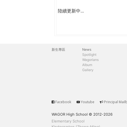
陸續更新中...
新生專區
News
主
Spotlight
Wagorians
選
Album
Gallery
單
Facebook
Youtube
Principal Mail
Service
WAGOR High School © 2012-2026
Elementary School
Kindergarten (Zhong-Ming)