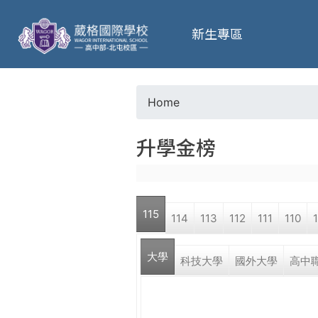
葳
新生專區
格
高
Home
Y
級
升學金榜
o
中
u
學
115
114
113
112
111
110
a
葳
大學
r
科技大學
國外大學
高中
格
國
e
際．
國