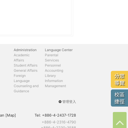
Administration
Language Center
Academic
Parental
Affairs
Services
Student Affairs
Personnel
General Affairs
Accounting
分眾
Foreign
Library
Language
Information
導覽
Counseling and
Management
Guidance
校區
捷徑
管理登入
User
menu
an [
Map
]
Tel:
+886-4-2437-1728
+886-4-2316-4790
+886-4-2230-3588