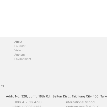
About
Founder
Vision
Anthem
Environment
box
Addr:
No. 328, Junfu 18th Rd., Beitun Dist., Taichung City 406, Taiw
+886-4-2316-4790
International School
+886-4-2203-6886
Kindergarten (Lai-Cuo)