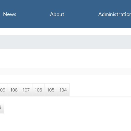
Jump to navigation
News
About
Administratio
109
108
107
106
105
104
職