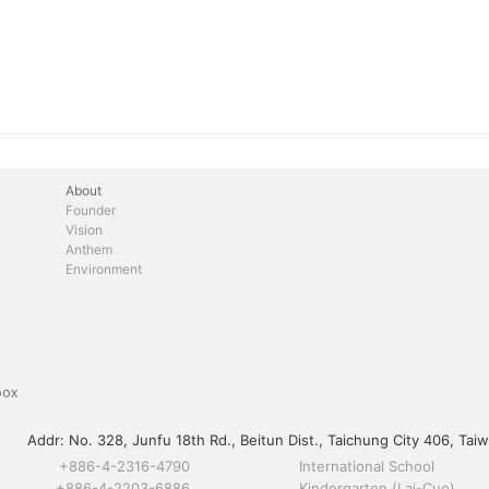
About
Founder
Vision
Anthem
Environment
box
Addr:
No. 328, Junfu 18th Rd., Beitun Dist., Taichung City 406, Taiw
+886-4-2316-4790
International School
+886-4-2203-6886
Kindergarten (Lai-Cuo)