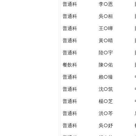
THE
普通科
李○恩
WORLD
TOMORROW
普通科
吳○桓
PUTTING
普通科
王○曄
YOU
ON
普通科
黃○晴
THE
PATH
普通科
陸○宇
TO
餐飲科
陳○佑
GLOBAL
CITIZENSHIP
普通科
賴○臻
普通科
沈○筑
普通科
楊○芝
普通科
洪○芩
普通科
吳○妤