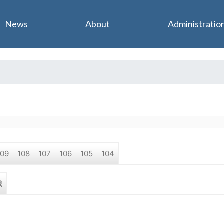
Jump to navigation
News
About
Administratio
109
108
107
106
105
104
職