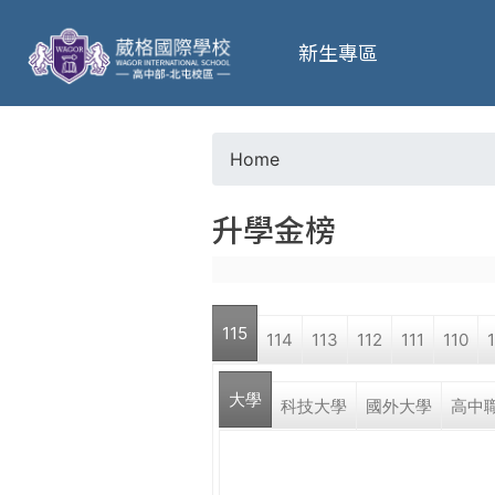
葳
新生專區
格
高
Home
Y
級
升學金榜
o
中
u
學
115
114
113
112
111
110
a
葳
大學
r
科技大學
國外大學
高中
格
國
e
際．
國