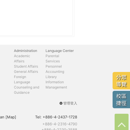
Administration
Language Center
Academic
Parental
Affairs
Services
Student Affairs
Personnel
General Affairs
Accounting
分眾
Foreign
Library
Language
Information
導覽
Counseling and
Management
Guidance
校區
捷徑
管理登入
User
menu
an [
Map
]
Tel:
+886-4-2437-1728
+886-4-2316-4790
+886-4-2230-3588