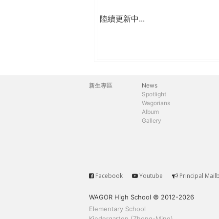
陸續更新中...
新生專區
News
主
Spotlight
Wagorians
選
Album
Gallery
單
Facebook
Youtube
Principal Mail
Service
WAGOR High School © 2012-2026
Elementary School
Kindergarten (Zhong-Ming)