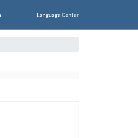
n
Language Center