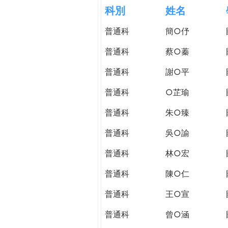
h
科別
姓名
際
葳
普通科
簡○伃
e
格。
培
普通科
蔡○蓁
r
養
具
普通科
謝○平
e
國
普通科
○芷瑜
際
移
普通科
朱○臻
動
力
普通科
吳○諭
的
普通科
林○宏
世
界
普通科
陳○仁
公
民。
普通科
王○宣
WAGOR
普通科
曾○涵
TODAY