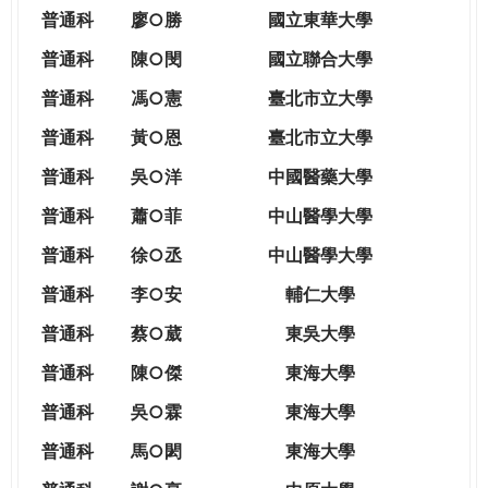
THE
普通科
廖○勝
國立東華大學
WORLD
TOMORROW
普通科
陳○閔
國立聯合大學
PUTTING
普通科
馮○憲
臺北市立大學
YOU
ON
普通科
黃○恩
臺北市立大學
THE
普
通科
吳○洋
中國醫藥大學
PATH
TO
普通科
蕭○菲
中山醫學大學
GLOBAL
普通科
徐○丞
中山醫學大學
CITIZENSHIP
普通科
李○安
輔仁大學
普通科
蔡○葳
東吳大學
普通科
陳○傑
東海大學
普通科
吳○霖
東海大學
普通科
馬○閎
東海大學