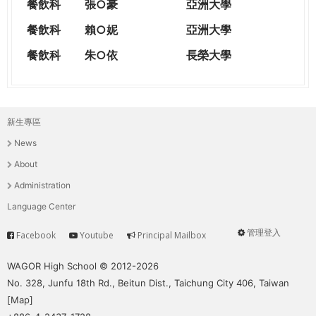
餐飲科
張○豪
亞洲大學
餐飲科
賴○妮
亞洲大學
餐飲科
朱○依
長榮大學
新生專區
主
News
選
About
單
Administration
Language Center
管理登入
Facebook
Youtube
Principal Mailbox
Service
User
menu
WAGOR High School © 2012-2026
No. 328, Junfu 18th Rd., Beitun Dist., Taichung City 406, Taiwan
[
Map
]