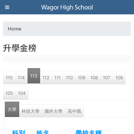
Jump to navigation
葳
格
Home
Y
高
升學金榜
o
級
u
中
113
115
114
112
111
110
109
108
107
106
a
學
105
104
r
葳
大學
e
科技大學
國外大學
高中職
格
國
h
際．
科別
姓名
學校名稱
國