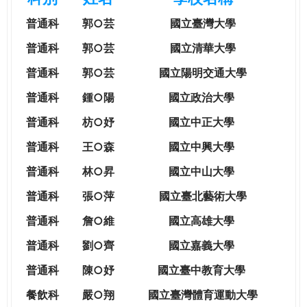
e
際
普通科
郭○芸
國立臺灣大學
葳
r
格。
普通科
郭○芸
國立清華大學
培
普通科
郭○芸
國立陽明交通大學
e
養
具
普通科
鍾○陽
國立政治大學
國
普通科
枋○妤
國立中正大學
際
移
普通科
王○森
國立中興大學
動
普通科
林○昇
國立中山大學
力
的
普通科
張○萍
國立臺北藝術大學
世
普通科
詹○維
國立高雄大學
界
公
普通科
劉○齊
國立嘉義大學
民。
普通科
陳○妤
國立臺中教育大學
WAGOR
TODAY
餐飲科
嚴○翔
國立
臺灣體育運動大學