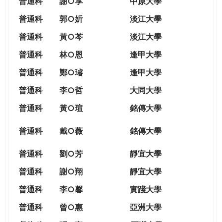
普通科
謝○享
中原大學
普通科
郭○妡
淡江大學
普通科
黃○芩
淡江大學
普通科
林○恩
逢甲大學
普通科
鄭○璿
逢甲大學
普通科
李○哲
大同大學
普通科
黃○瑄
銘傳大學
普通科
戴○薇
銘傳大學
普通科
劉○芳
靜宜大學
普通科
謝○翔
靜宜大學
普通科
李○馨
實踐大學
普通科
曾○惠
亞洲大學