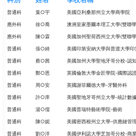
e
際
普通科
葉○宇
美國亞利桑那州立大學商學院
葳
r
格。
應外科
徐○喬
澳洲皇家墨爾本理工大學(雙聯學
培
e
養
應外科
陳○霖
美國加州聖荷西州立大學(雙聯學
具
普通科
張○綺
美國印第安納大學與普渡大學印
國
際
普通科
蔡○茜
美國加州大學聖地牙哥分校-認
移
動
普通科
鄭○恩
英國倫敦大學金匠學院-國際認
力
普通科
周○安
英國謝菲爾德大學-牙醫外科
的
世
普通科
許○庠
美國聖地牙哥州立大學-統計數
界
公
普通科
湯○儒
美國普瑞特藝術學院-藝術
民。
普通科
陳○妮
美國密西根州立大學-供應鏈管
WAGOR
TODAY
普通科
劉○洋
美國伊利諾大學芝加哥分校-商