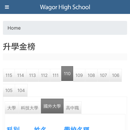
Jump to navigation
葳
格
Home
Y
高
升學金榜
o
級
u
中
110
115
114
113
112
111
109
108
107
106
a
學
105
104
r
葳
國外大學
e
大學
科技大學
高中職
格
國
h
際．
科別
姓名
學校名稱
國