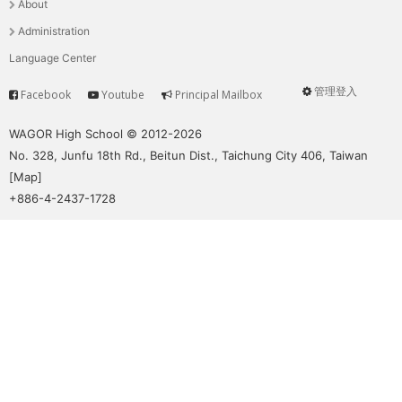
About
單
Administration
Language Center
管理登入
Facebook
Youtube
Principal Mailbox
Service
User
menu
WAGOR High School © 2012-2026
No. 328, Junfu 18th Rd., Beitun Dist., Taichung City 406, Taiwan
[
Map
]
+886-4-2437-1728