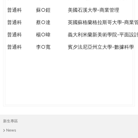
THE
WORLD
普通科
蘇○鎧
美國石溪大學-商業管理
TOMORROW
普通科
蔡○達
英國蘇格蘭格拉斯哥大學-商業
PUTTING
YOU
普通科
楊○暐
義大利米蘭新美術學院-平面設
ON
THE
普通科
李○寬
賓夕法尼亞州立大學-數據科學
PATH
TO
GLOBAL
CITIZENSHIP
新生專區
主
News
選