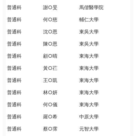
普通科
謝○旻
馬偕醫學院
普通科
何○慈
輔仁大學
普通科
沈○恩
東吳大學
普通科
陳○恩
東吳大學
普通科
顧○晴
東海大學
普通科
黃○芢
東海大學
普通科
王○凱
東海大學
普通科
林○妍
東海大學
普通科
何○儀
東海大學
普通科
羅○希
中原大學
普通科
蔡○霈
元智大學