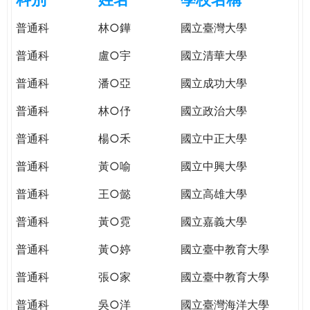
e
際
普通科
林○鏵
國立臺灣大學
葳
r
格。
普通科
盧○宇
國立清華大學
培
e
養
普通科
潘○亞
國立成功大學
具
普通科
林○伃
國立政治大學
國
際
普通科
楊○禾
國立中正大學
移
動
普通科
黃○喻
國立中興大學
力
普通科
王○懿
國立高雄大學
的
世
普通科
黃○霓
國立嘉義大學
界
公
普通科
黃○婷
國立臺中教育大學
民。
普通科
張○家
國立臺中教育大學
WAGOR
TODAY
普通科
吳○洋
國立臺灣海洋大學