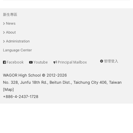
新生專區
主
News
選
About
單
Administration
Language Center
管理登入
Facebook
Youtube
Principal Mailbox
Service
User
menu
WAGOR High School © 2012-2026
No. 328, Junfu 18th Rd., Beitun Dist., Taichung City 406, Taiwan
[
Map
]
+886-4-2437-1728