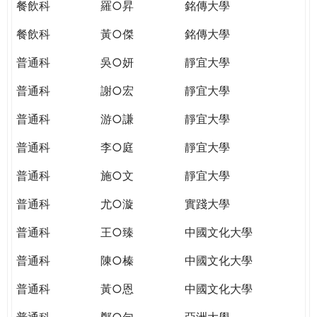
餐飲科
羅○昇
銘傳大學
餐飲科
黃○傑
銘傳大學
普通科
吳○妍
靜宜大學
普通科
謝○宏
靜宜大學
普通科
游○謙
靜宜大學
普通科
李○庭
靜宜大學
普通科
施○文
靜宜大學
普通科
尤○漩
實踐大學
普通科
王○臻
中國文化大學
普通科
陳○榛
中國文化大學
普通科
黃○恩
中國文化大學
普通科
鄭○勻
亞洲大學