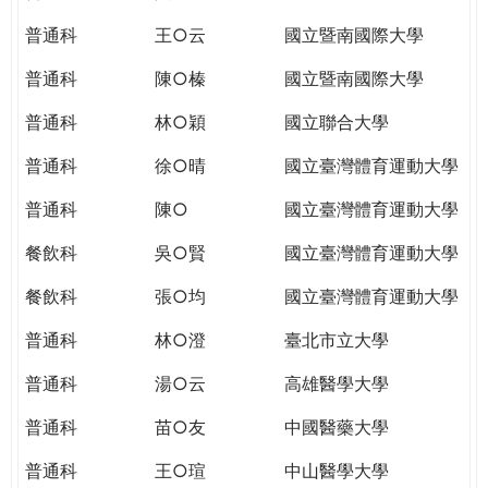
THE
WORLD
普通科
王○云
國立暨南國際大學
TOMORROW
普通科
陳○榛
國立暨南國際大學
PUTTING
YOU
普通科
林○穎
國立聯合大學
ON
THE
普通科
徐○晴
國立臺灣體育運動大學
PATH
普通科
陳○
國立臺灣體育運動大學
TO
GLOBAL
餐飲科
吳○賢
國立臺灣體育運動大學
CITIZENSHIP
餐飲科
張○均
國立臺灣體育運動大學
普通科
林○澄
臺北市立大學
普通科
湯○云
高雄醫學大學
普通科
苗○友
中國醫藥大學
普通科
王○瑄
中山醫學大學