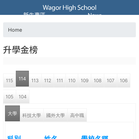
Jump to navigation
葳
新生專區
News
格
Home
Y
高
升學金榜
o
級
u
中
114
115
113
112
111
110
109
108
107
106
a
學
105
104
r
葳
大學
e
科技大學
國外大學
高中職
格
國
h
際．
科別
姓名
學校名稱
國