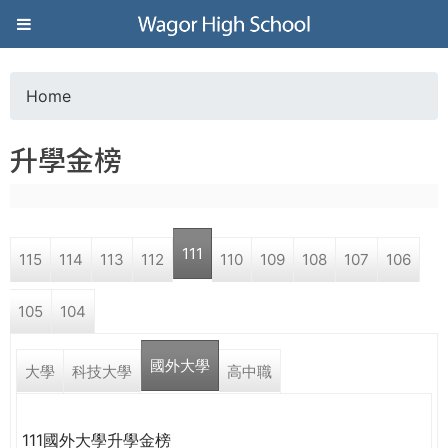
Jump to navigation
葳
格
Home
Y
高
升學金榜
o
級
u
中
111
115
114
113
112
110
109
108
107
106
a
學
105
104
r
葳
國外大學
e
大學
科技大學
高中職
格
國
h
際．
111國外大學升學金榜
國