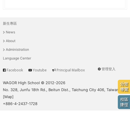
e
際
葳
r
格。
新生專區
主
培
e
News
養
選
具
About
國
單
Administration
際
Language Center
移
動
管理登入
Facebook
Youtube
Principal Mailbox
Service
User
力
的
menu
WAGOR High School © 2012-2026
分眾
世
導覽
No. 328, Junfu 18th Rd., Beitun Dist., Taichung City 406, Taiwan
界
[
Map
]
校區
公
+886-4-2437-1728
捷徑
民。
WAGOR
TODAY