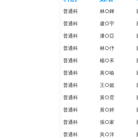
h
際
普通科
林○鏵
葳
e
格。
普通科
盧○宇
培
r
普通科
潘○亞
養
具
普通科
林○伃
e
國
際
普通科
楊○禾
移
普通科
黃○喻
動
力
普通科
王○懿
的
世
普通科
黃○霓
界
普通科
黃○婷
公
民。
普通科
張○家
WAGOR
TODAY
普通科
吳○洋