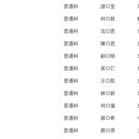
普通科
謝○旻
普通科
何○慈
普通科
沈○恩
普通科
陳○恩
普通科
顧○晴
普通科
黃○芢
普通科
王○凱
普通科
林○妍
普通科
何○儀
普通科
羅○希
普通科
蔡○霈