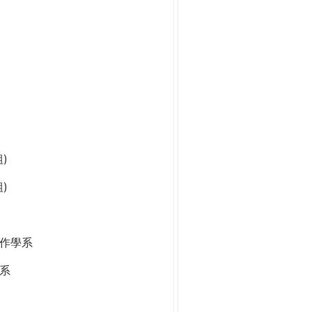
)
)
作學系
系