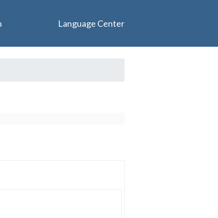
n
Language Center