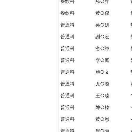
餐飲科
羅○昇
餐飲科
黃○傑
普通科
吳○妍
普通科
謝○宏
普通科
游○謙
普通科
李○庭
普通科
施○文
普通科
尤○漩
普通科
王○臻
普通科
陳○榛
普通科
黃○恩
普通科
鄭○勻