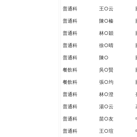
THE
普通科
王○云
WORLD
TOMORROW
普通科
陳○榛
PUTTING
YOU
普通科
林○穎
ON
普通科
徐○晴
THE
PATH
普通科
陳○
TO
GLOBAL
餐飲科
吳○賢
CITIZENSHIP
餐飲科
張○均
普通科
林○澄
普通科
湯○云
普通科
苗○友
普通科
王○瑄