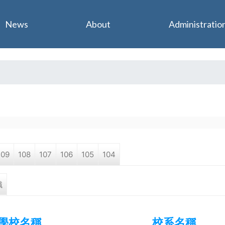
Jump to navigation
News
About
Administratio
109
108
107
106
105
104
職
學校名稱
校系名稱