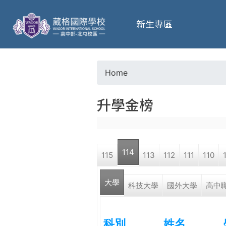
葳
新生專區
格
高
Home
Y
級
升學金榜
o
中
u
學
114
115
113
112
111
110
a
葳
大學
r
科技大學
國外大學
高中
格
國
e
際．
科別
姓名
國