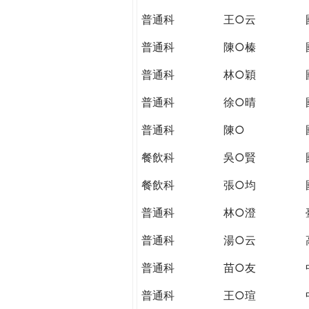
THE
普通科
王○云
WORLD
TOMORROW
普通科
陳○榛
PUTTING
YOU
普通科
林○穎
ON
普通科
徐○晴
THE
PATH
普通科
陳○
TO
GLOBAL
餐飲科
吳○賢
CITIZENSHIP
餐飲科
張○均
普通科
林○澄
普通科
湯○云
普通科
苗○友
普通科
王○瑄