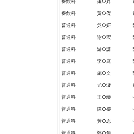
餐飲科
羅○昇
餐飲科
黃○傑
普通科
吳○妍
普通科
謝○宏
普通科
游○謙
普通科
李○庭
普通科
施○文
普通科
尤○漩
普通科
王○臻
普通科
陳○榛
普通科
黃○恩
普通科
鄭○勻