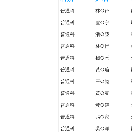
h
際
普通科
林○鏵
葳
e
格。
普通科
盧○宇
培
r
普通科
潘○亞
養
具
普通科
林○伃
e
國
際
普通科
楊○禾
移
普通科
黃○喻
動
力
普通科
王○懿
的
世
普通科
黃○霓
界
普通科
黃○婷
公
民。
普通科
張○家
WAGOR
TODAY
普通科
吳○洋