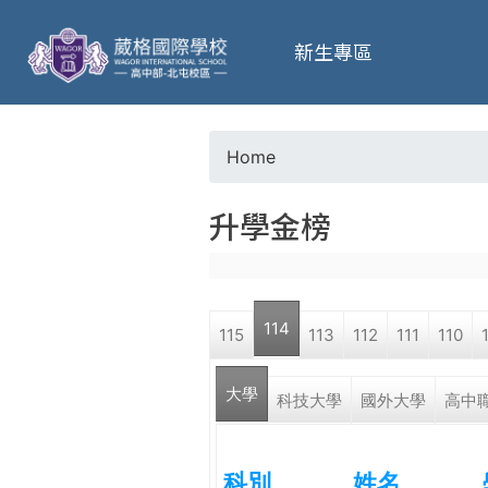
葳
新生專區
格
高
Home
Y
級
升學金榜
o
中
u
學
114
115
113
112
111
110
a
葳
大學
r
科技大學
國外大學
高中
格
國
e
際．
科別
姓名
國