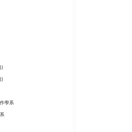
)
)
作學系
系