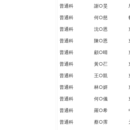
普通科
謝○旻
普通科
何○慈
普通科
沈○恩
普通科
陳○恩
普通科
顧○晴
普通科
黃○芢
普通科
王○凱
普通科
林○妍
普通科
何○儀
普通科
羅○希
普通科
蔡○霈