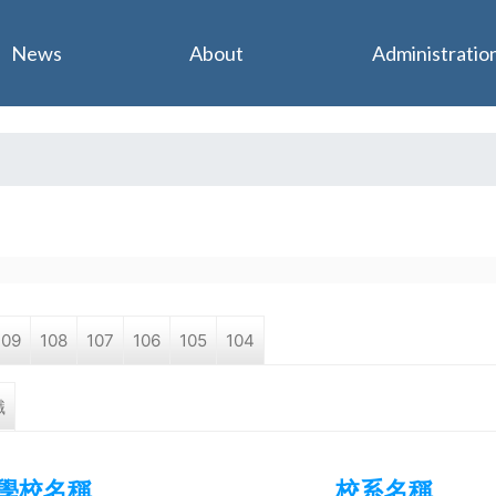
Jump to navigation
News
About
Administratio
109
108
107
106
105
104
職
學校名稱
校系名稱