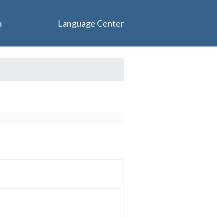
n
Language Center