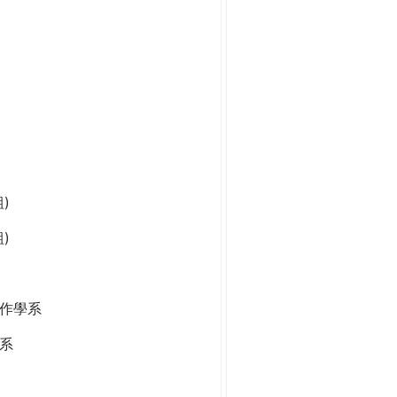
)
)
作學系
系