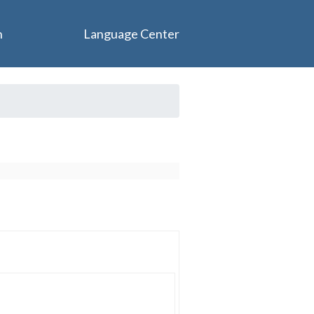
n
Language Center