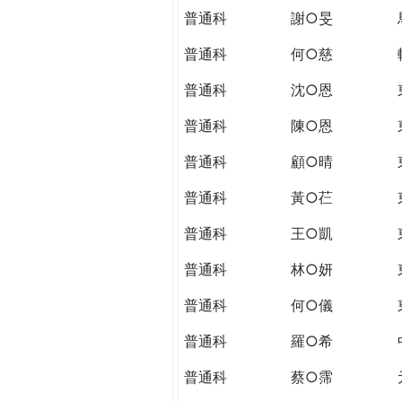
普通科
謝○旻
普通科
何○慈
普通科
沈○恩
普通科
陳○恩
普通科
顧○晴
普通科
黃○芢
普通科
王○凱
普通科
林○妍
普通科
何○儀
普通科
羅○希
普通科
蔡○霈