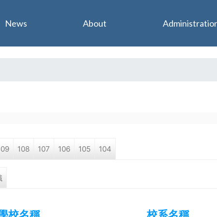
Jump to navigation
News
About
Administratio
109
108
107
106
105
104
職
學校名稱
校系名稱