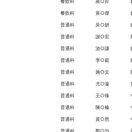
餐飲科
羅○昇
餐飲科
黃○傑
普通科
吳○妍
普通科
謝○宏
普通科
游○謙
普通科
李○庭
普通科
施○文
普通科
尤○漩
普通科
王○臻
普通科
陳○榛
普通科
黃○恩
普通科
鄭○勻