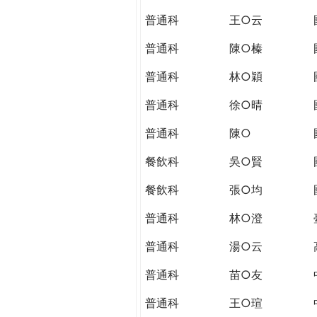
THE
普通科
王○云
WORLD
TOMORROW
普通科
陳○榛
PUTTING
YOU
普通科
林○穎
ON
普通科
徐○晴
THE
PATH
普通科
陳○
TO
GLOBAL
餐飲科
吳○賢
CITIZENSHIP
餐飲科
張○均
普通科
林○澄
普通科
湯○云
普通科
苗○友
普通科
王○瑄