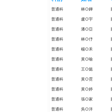
h
際
普通科
林○鏵
葳
e
格。
普通科
盧○宇
培
r
普通科
潘○亞
養
具
普通科
林○伃
e
國
際
普通科
楊○禾
移
普通科
黃○喻
動
力
普通科
王○懿
的
世
普通科
黃○霓
界
普通科
黃○婷
公
民。
普通科
張○家
WAGOR
TODAY
普通科
吳○洋