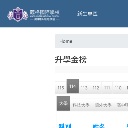
葳
新生專區
格
高
Home
Y
級
升學金榜
o
中
u
學
114
115
113
112
111
110
a
葳
大學
r
科技大學
國外大學
高中
格
國
e
際．
科別
姓名
國