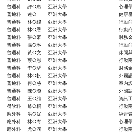
普通科
許○惠
亞洲大學
心理
普通科
連○
亞洲大學
健康
普通科
林○緯
亞洲大學
行動
普通科
林○恩
亞洲大學
行動
普通科
張○豪
亞洲大學
財務
普通科
張○琳
亞洲大學
行動
普通科
黃○文
亞洲大學
休閒
普通科
蔡○恩
亞洲大學
行動
普通科
李○瑀
亞洲大學
財務
普通科
林○帆
亞洲大學
外國
普通科
何○慈
亞洲大學
室內
普通科
陳○璇
亞洲大學
外國語
普通科
王○維
亞洲大學
資訊工
餐飲科
翁○桐
亞洲大學
行動
應外科
洪○妮
亞洲大學
經營
應外科
林○宥
亞洲大學
心理
應外科
尤○涵
亞洲大學
行動