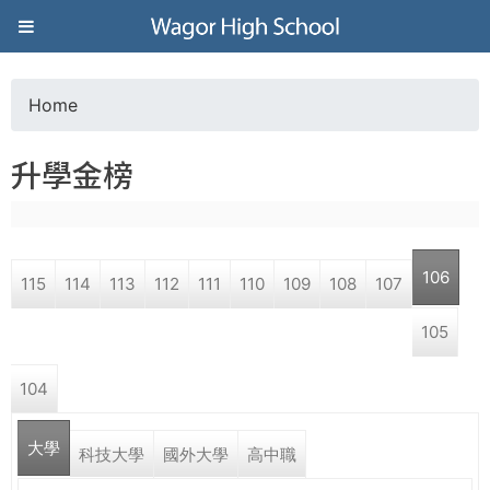
Jump to navigation
葳
格
Home
Y
高
升學金榜
o
級
u
中
106
115
114
113
112
111
110
109
108
107
a
學
105
r
葳
104
e
格
國
大學
h
科技大學
國外大學
高中職
際．
國