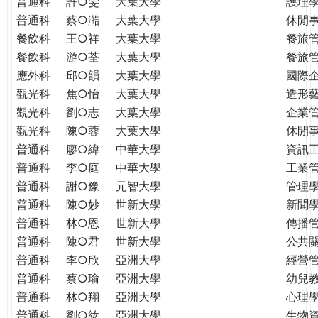
普通科
許○雯
大葉大學
護理
普通科
蔡○澔
大葉大學
休閒
餐飲科
王○祥
大葉大學
餐旅
餐飲科
游○荃
大葉大學
餐旅
應外科
邱○韻
大葉大學
國際
觀光科
焦○怡
大葉大學
造形
觀光科
劉○志
大葉大學
企業
觀光科
陳○蓉
大葉大學
休閒
普通科
廖○緯
中華大學
資訊
普通科
李○庭
中華大學
工業
普通科
謝○豫
元智大學
管理學
普通科
陳○妙
世新大學
新聞
普通科
林○恩
世新大學
傳播
普通科
陳○君
世新大學
公共
普通科
李○欣
亞洲大學
經營
普通科
蔡○瑜
亞洲大學
幼兒
普通科
林○翔
亞洲大學
心理
普通科
劉○紘
亞洲大學
生物