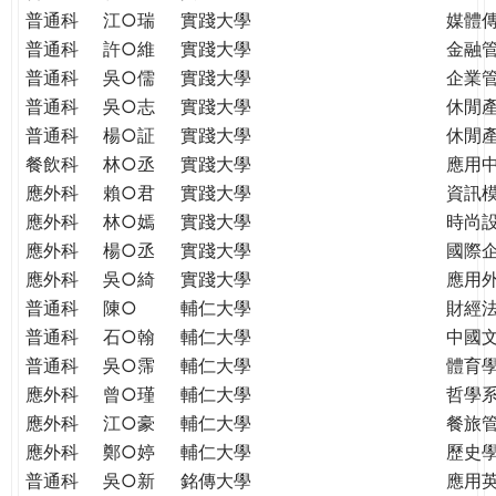
普通科
江○瑞
實踐大學
媒體
普通科
許○維
實踐大學
金融
普通科
吳○儒
實踐大學
企業
普通科
吳○志
實踐大學
休閒
普通科
楊○証
實踐大學
休閒
餐飲科
林○丞
實踐大學
應用
應外科
賴○君
實踐大學
資訊
應外科
林○嫣
實踐大學
時尚
應外科
楊○丞
實踐大學
國際
應外科
吳○綺
實踐大學
應用
普通科
陳○
輔仁大學
財經
普通科
石○翰
輔仁大學
中國
普通科
吳○霈
輔仁大學
體育
應外科
曾○瑾
輔仁大學
哲學
應外科
江○豪
輔仁大學
餐旅
應外科
鄭○婷
輔仁大學
歷史
普通科
吳○新
銘傳大學
應用