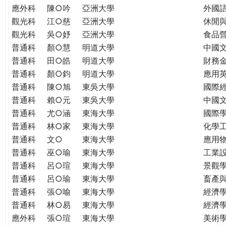
應外科
陳○吟
亞洲大學
外國
觀光科
江○慈
亞洲大學
休閒
觀光科
吳○妤
亞洲大學
食品
普通科
顏○慧
明道大學
中國
普通科
田○皓
明道大學
財務
普通科
顏○鈞
明道大學
應用
普通科
陳○旭
東吳大學
國際
普通科
賴○元
東吳大學
中國
普通科
尤○涵
東海大學
國際學
普通科
林○家
東海大學
化學
普通科
文○
東海大學
應用
普通科
巫○瑜
東海大學
工業
普通科
呂○瑄
東海大學
景觀
普通科
呂○瑜
東海大學
畜產
普通科
張○喻
東海大學
經濟
普通科
林○易
東海大學
經濟
應外科
張○瑄
東海大學
美術