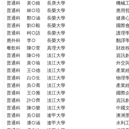
普通科
黃○維
長庚大學
機械
普通科
林○瑄
長榮大學
應用
普通科
鄭○涵
長榮大學
健康
普通科
劉○毅
長榮大學
國際
普通科
柯○語
長榮大學
護理學
應外科
李○
長榮大學
翻譯
餐飲科
陳○萱
真理大學
財政
普通科
陳○伶
淡江大學
資訊
普通科
黃○瑜
淡江大學
外交
普通科
王○德
淡江大學
產業
普通科
白○生
淡江大學
物理
普通科
吳○喬
淡江大學
產業
普通科
王○雅
淡江大學
國際
普通科
許○齊
淡江大學
資訊
普通科
陳○樂
淡江大學
中國
普通科
吳○穎
逢甲大學
澳洲
普通科
潘○涵
逢甲大學
水利