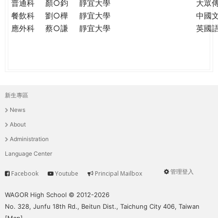
普通科
顏○鈞
靜宜大學
大眾
餐飲科
劉○樺
靜宜大學
中國
應外科
蔡○謙
靜宜大學
英國
新生專區
主
News
選
About
單
Administration
Language Center
管理登入
Facebook
Youtube
Principal Mailbox
Service
User
menu
WAGOR High School © 2012-2026
No. 328, Junfu 18th Rd., Beitun Dist., Taichung City 406, Taiwan
[
Map
]