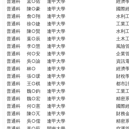
普通科
孟○佑
逢甲大學
經濟
普通科
陳○豪
逢甲大學
國際
普通科
詹○翔
逢甲大學
水利
普通科
徐○婕
逢甲大學
工業
普通科
陳○賢
逢甲大學
水利
普通科
葉○辰
逢甲大學
土木
普通科
李○慧
逢甲大學
風險
普通科
何○安
逢甲大學
企業
普通科
吳○諭
逢甲大學
資訊
普通科
林○
逢甲大學
經濟
普通科
張○瑗
逢甲大學
財稅
普通科
王○棋
逢甲大學
都市
普通科
魏○鈞
逢甲大學
工業
普通科
魏○宏
逢甲大學
精密
普通科
何○憲
逢甲大學
國際
普通科
陳○芃
逢甲大學
財務
普通科
吳○儒
逢甲大學
精密
普通科
黃○茹
開南大學
空運