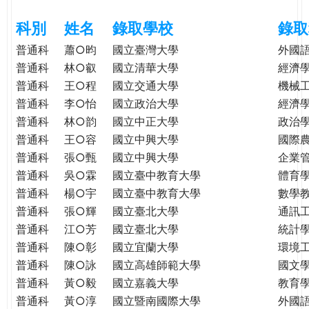
e
際
科別
姓名
錄取學校
錄取
葳
r
格。
普通科
蕭○昀
國立臺灣大學
外國
培
普通科
林○叡
國立清華大學
經濟
e
養
普通科
王○程
國立交通大學
機械
具
普通科
李○怡
國立政治大學
經濟
國
普通科
林○韵
國立中正大學
政治
際
普通科
王○容
國立中興大學
國際
移
普通科
張○甄
國立中興大學
企業
動
普通科
吳○霖
國立臺中教育大學
體育
力
普通科
楊○宇
國立臺中教育大學
數學
的
普通科
張○輝
國立臺北大學
通訊
世
普通科
江○芳
國立臺北大學
統計
界
公
普通科
陳○彰
國立宜蘭大學
環境
民。
普通科
陳○詠
國立高雄師範大學
國文
WAGOR
普通科
黃○毅
國立嘉義大學
教育
TODAY
普通科
黃○淳
國立暨南國際大學
外國