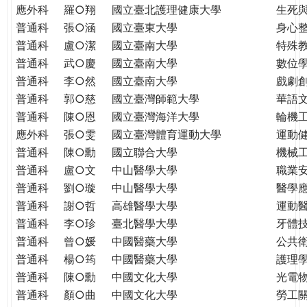
THE
應外科
羅○翔
國立臺北護理健康大學
生死
WORLD
普通科
張○涵
國立臺東大學
身心
TOMORROW
普通科
盧○潔
國立臺南大學
特殊
PUTTING
普通科
武○慶
國立臺南大學
數位
YOU
普通科
李○然
國立臺南大學
戲劇創
ON
普通科
郭○慈
國立臺灣師範大學
華語
THE
普通科
陳○恩
國立臺灣海洋大學
輪機
PATH
應外科
張○雯
國立臺灣體育運動大學
運動
TO
GLOBAL
普通科
陳○勳
國立聯合大學
機械
CITIZENSHIP
普通科
盧○文
中山醫學大學
職業
普通科
劉○璇
中山醫學大學
醫學
普通科
謝○哲
高雄醫學大學
運動
普通科
李○珍
臺北醫學大學
牙體
普通科
曾○媛
中國醫藥大學
公共
普通科
楊○筠
中國醫藥大學
護理
普通科
陳○勳
中國文化大學
光電
普通科
顏○曲
中國文化大學
勞工