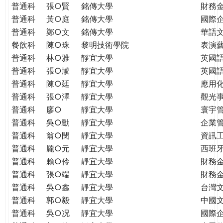
普通科
張○賢
銘傳大學
財務
普通科
黃○庭
銘傳大學
國際
普通科
鄭○文
銘傳大學
華語
餐飲科
陳○珠
黎明技術學院
表演
普通科
林○雅
靜宜大學
英國
普通科
張○虓
靜宜大學
英國
普通科
陳○廷
靜宜大學
應用
普通科
張○澤
靜宜大學
觀光
普通科
廖○
靜宜大學
寰宇
普通科
吳○勳
靜宜大學
企業
普通科
翁○閔
靜宜大學
資訊
普通科
龎○元
靜宜大學
西班
普通科
賴○伶
靜宜大學
財務
普通科
張○端
靜宜大學
財務
普通科
吳○鑫
靜宜大學
台灣
普通科
郭○毅
靜宜大學
中國
普通科
吳○况
靜宜大學
國際企