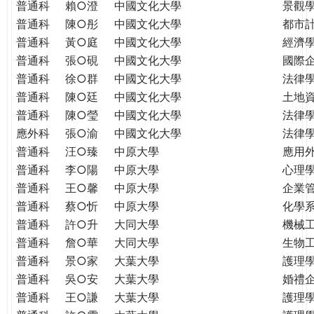
普通科
賴○澄
中國文化大學
景觀
普通科
陳○彤
中國文化大學
都市
普通科
黃○庭
中國文化大學
經濟
普通科
張○硯
中國文化大學
國際
普通科
徐○群
中國文化大學
法律
普通科
陳○廷
中國文化大學
土地
普通科
陳○瑩
中國文化大學
法律
應外科
張○渝
中國文化大學
法律
普通科
汪○臻
中原大學
應用
普通科
李○陽
中原大學
心理
普通科
王○馨
中原大學
企業
普通科
蔡○忻
中原大學
化學
普通科
許○升
大同大學
機械
普通科
詹○華
大同大學
生物
普通科
景○家
大葉大學
護理
普通科
吳○安
大葉大學
婚禮
普通科
王○謙
大葉大學
護理