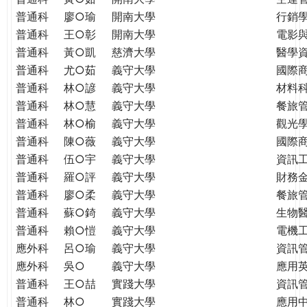
普通科
廖○瑜
開南大學
行銷
普通科
王○彰
開南大學
電影
普通科
黃○凱
慈濟大學
醫學
普通科
尤○茹
義守大學
國際
普通科
林○諺
義守大學
材料
普通科
林○慧
義守大學
餐旅
普通科
林○榆
義守大學
觀光
普通科
陳○薇
義守大學
國際
普通科
伍○宇
義守大學
資訊
普通科
羅○評
義守大學
財務
普通科
廖○柔
義守大學
餐旅
普通科
蘇○錡
義守大學
生物
普通科
賴○愷
義守大學
電機
應外科
呂○瑜
義守大學
資訊
應外科
吳○
義守大學
應用
普通科
王○喆
實踐大學
資訊
普通科
林○
實踐大學
應用