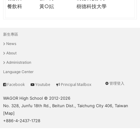
餐飲科
黃○妘
樹德科技大學
新生專區
主
News
選
About
單
Administration
Language Center
管理登入
Facebook
Youtube
Principal Mailbox
Service
User
menu
WAGOR High School © 2012-2026
No. 328, Junfu 18th Rd., Beitun Dist., Taichung City 406, Taiwan
[
Map
]
+886-4-2437-1728