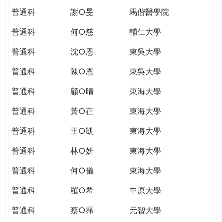
普通科
謝○旻
馬偕醫學院
普通科
何○慈
輔仁大學
普通科
沈○恩
東吳大學
普通科
陳○恩
東吳大學
普通科
顧○晴
東海大學
普通科
黃○芢
東海大學
普通科
王○凱
東海大學
普通科
林○妍
東海大學
普通科
何○儀
東海大學
普通科
羅○希
中原大學
普通科
蔡○霈
元智大學