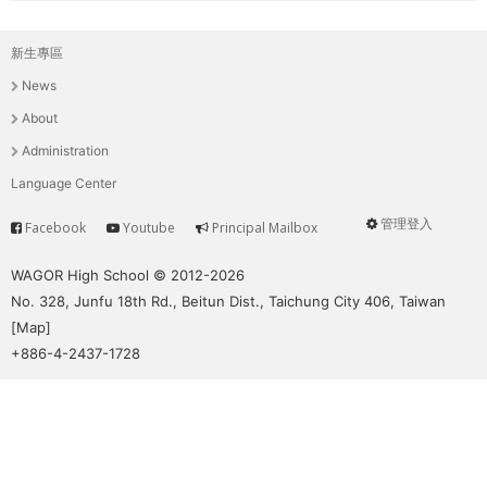
新生專區
主
News
選
About
單
Administration
Language Center
管理登入
Facebook
Youtube
Principal Mailbox
Service
User
menu
WAGOR High School © 2012-2026
No. 328, Junfu 18th Rd., Beitun Dist., Taichung City 406, Taiwan
[
Map
]
+886-4-2437-1728