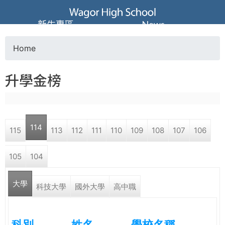
Jump to navigation
葳
新生專區
News
格
Home
Y
高
升學金榜
o
級
u
中
114
115
113
112
111
110
109
108
107
106
a
學
105
104
r
葳
大學
e
科技大學
國外大學
高中職
格
國
h
際．
科別
姓名
學校名稱
國