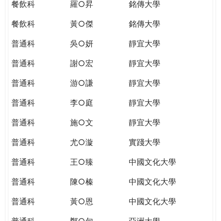
餐飲科
羅○昇
銘傳大學
餐飲科
黃○傑
銘傳大學
普通科
吳○妍
靜宜大學
普通科
謝○宏
靜宜大學
普通科
游○謙
靜宜大學
普通科
李○庭
靜宜大學
普通科
施○文
靜宜大學
普通科
尤○漩
實踐大學
普通科
王○臻
中國文化大學
普通科
陳○榛
中國文化大學
普通科
黃○恩
中國文化大學
普通科
鄭○勻
亞洲大學