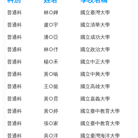
e
際
普通科
林○鏵
國立臺灣大學
葳
r
格。
普通科
盧○宇
國立清華大學
培
e
養
普通科
潘○亞
國立成功大學
具
普通科
林○伃
國立政治大學
國
際
普通科
楊○禾
國立中正大學
移
動
普通科
黃○喻
國立中興大學
力
普通科
王○懿
國立高雄大學
的
世
普通科
黃○霓
國立嘉義大學
界
公
普通科
黃○婷
國立臺中教育大學
民。
普通科
張○家
國立臺中教育大學
WAGOR
TODAY
普通科
吳○洋
國立臺灣海洋大學