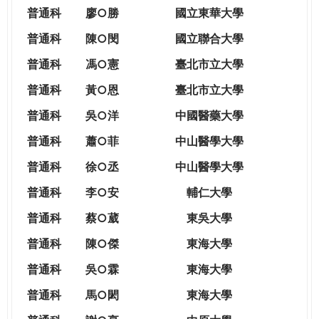
THE
普通科
廖○勝
國立東華大學
WORLD
TOMORROW
普通科
陳○閔
國立聯合大學
PUTTING
普通科
馮○憲
臺北市立大學
YOU
ON
普通科
黃○恩
臺北市立大學
THE
普
通科
吳○洋
中國醫藥大學
PATH
TO
普通科
蕭○菲
中山醫學大學
GLOBAL
普通科
徐○丞
中山醫學大學
CITIZENSHIP
普通科
李○安
輔仁大學
普通科
蔡○葳
東吳大學
普通科
陳○傑
東海大學
普通科
吳○霖
東海大學
普通科
馬○閎
東海大學