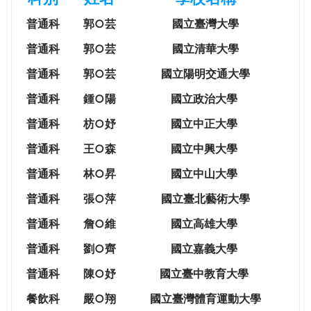
e
際
普通科
郭○芸
國立臺灣大學
葳
r
格。
普通科
郭○芸
國立清華大學
培
普通科
郭○芸
國立陽明交通大學
e
養
具
普通科
鍾○陽
國立政治大學
國
普通科
枋○妤
國立中正大學
際
移
普通科
王○森
國立中興大學
動
普通科
林○昇
國立中山大學
力
的
普通科
張○萍
國立臺北藝術大學
世
普通科
詹○維
國立高雄大學
界
公
普通科
劉○齊
國立嘉義大學
民。
普通科
陳○妤
國立臺中教育大學
WAGOR
TODAY
餐飲科
嚴○翔
國立
臺灣體育運動大學