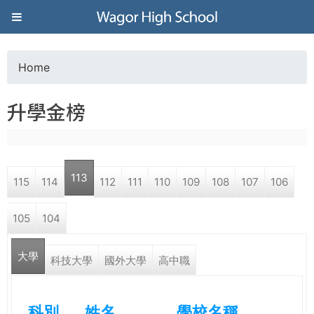
Jump to navigation
葳
格
Home
Y
高
升學金榜
o
級
u
中
113
115
114
112
111
110
109
108
107
106
a
學
105
104
r
葳
大學
e
科技大學
國外大學
高中職
格
國
h
際．
科別
姓名
學校名稱
國