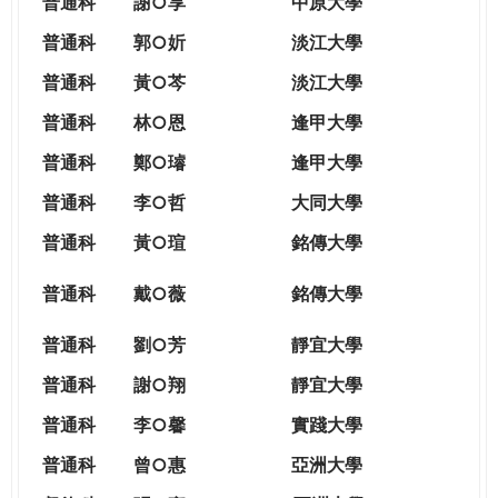
普通科
謝○享
中原大學
普通科
郭○妡
淡江大學
普通科
黃○芩
淡江大學
普通科
林○恩
逢甲大學
普通科
鄭○璿
逢甲大學
普通科
李○哲
大同大學
普通科
黃○瑄
銘傳大學
普通科
戴○薇
銘傳大學
普通科
劉○芳
靜宜大學
普通科
謝○翔
靜宜大學
普通科
李○馨
實踐大學
普通科
曾○惠
亞洲大學