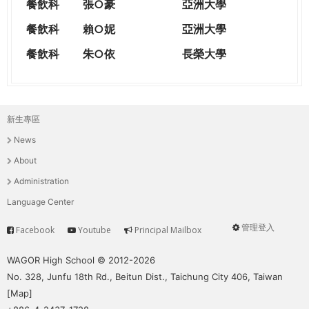
餐飲科
張○豪
亞洲大學
餐飲科
賴○妮
亞洲大學
餐飲科
朱○依
長榮大學
新生專區
主
News
選
About
單
Administration
Language Center
管理登入
Facebook
Youtube
Principal Mailbox
Service
User
menu
WAGOR High School © 2012-2026
No. 328, Junfu 18th Rd., Beitun Dist., Taichung City 406, Taiwan
[
Map
]