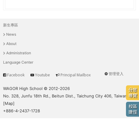
e
際
葳
r
格。
新生專區
主
培
e
News
養
選
具
About
國
單
Administration
際
Language Center
移
動
管理登入
Facebook
Youtube
Principal Mailbox
Service
User
力
的
menu
WAGOR High School © 2012-2026
分眾
世
導覽
No. 328, Junfu 18th Rd., Beitun Dist., Taichung City 406, Taiwan
界
[
Map
]
校區
公
+886-4-2437-1728
捷徑
民。
WAGOR
TODAY