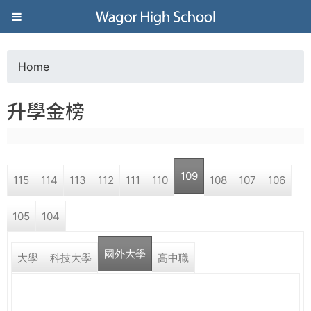
Jump to navigation
葳
格
Home
Y
高
升學金榜
o
級
u
中
109
115
114
113
112
111
110
108
107
106
a
學
105
104
r
葳
國外大學
e
大學
科技大學
高中職
格
國
h
際．
國