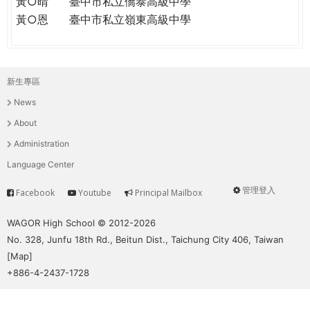
黃○晴
臺中市私立僑泰高級中學
黃○恩
臺中市私立嶺東高級中學
新生專區
主
News
選
About
單
Administration
Language Center
管理登入
Facebook
Youtube
Principal Mailbox
Service
User
menu
WAGOR High School © 2012-2026
No. 328, Junfu 18th Rd., Beitun Dist., Taichung City 406, Taiwan
[
Map
]
+886-4-2437-1728