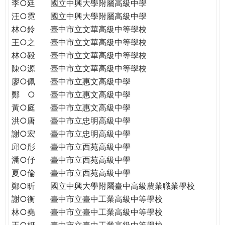
THE
李○廷
國立中興大學附屬高級中學
WORLD
汪○霓
國立中興大學附屬高級中學
TOMORROW
林○鈴
臺中市立文華高級中等學校
PUTTING
王○之
臺中市立文華高級中等學校
YOU
林○毅
臺中市立文華高級中等學校
ON
陳○源
臺中市立文華高級中等學校
THE
廖○佩
臺中市立惠文高級中學
PATH
鄭 ○
臺中市立惠文高級中學
TO
黃○庭
臺中市立惠文高級中學
GLOBAL
洪○唐
臺中市立忠明高級中學
CITIZENSHIP
謝○宏
臺中市立忠明高級中學
邱○彤
臺中市立西苑高級中學
潘○伃
臺中市立西苑高級中學
夏○倫
臺中市立西苑高級中學
鄭○昕
國立中興大學附屬臺中高級農業職業學校
謝○衡
臺中市立臺中工業高級中等學校
林○堯
臺中市立臺中工業高級中等學校
王○妍
臺中市立臺中工業高級中等學校