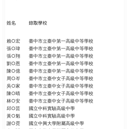
e
際
葳
r
格。
姓名
錄取學校
培
e
養
具
賴○宏
臺中市立臺中第一高級中等學校
國
張○瑋
臺中市立臺中第一高級中等學校
際
張○翔
臺中市立臺中第一高級中等學校
移
劉○恩
臺中市立臺中第一高級中等學校
動
陳○億
臺中市立臺中第一高級中等學校
力
周○岑
臺中市立臺中女子高級中等學校
的
吳○家
臺中市立臺中女子高級中等學校
世
陳○晴
臺中市立臺中女子高級中等學校
界
林○安
臺中市立臺中女子高級中等學校
公
邱○芸
國立中科實驗高級中學
民。
黃○魁
國立中科實驗高級中學
WAGOR
謝○霓
國立中興大學附屬高級中學
TODAY