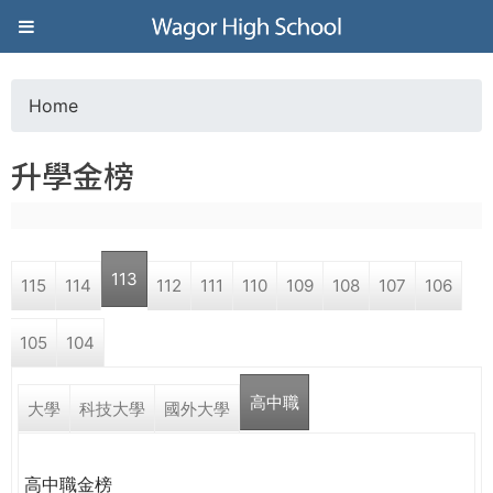
Jump to navigation
葳
格
Home
Y
高
升學金榜
o
級
u
中
113
115
114
112
111
110
109
108
107
106
a
學
105
104
r
葳
高中職
e
大學
科技大學
國外大學
格
國
h
際．
高中職金榜
國