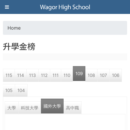
Jump to navigation
葳
格
Home
Y
高
升學金榜
o
級
u
中
109
115
114
113
112
111
110
108
107
106
a
學
105
104
r
葳
國外大學
e
大學
科技大學
高中職
格
國
h
際．
國