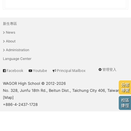
e
際
葳
r
格。
新生專區
主
培
e
News
養
選
具
About
國
單
Administration
際
Language Center
移
動
管理登入
Facebook
Youtube
Principal Mailbox
Service
User
力
的
menu
WAGOR High School © 2012-2026
分眾
世
導覽
No. 328, Junfu 18th Rd., Beitun Dist., Taichung City 406, Taiwan
界
[
Map
]
校區
公
+886-4-2437-1728
捷徑
民。
WAGOR
TODAY